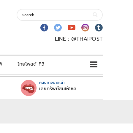
LINE : @THAIPOST
พ์
ไทยโพสต์ ทีวี
คันปากอยากเล่า
เลขทรัพย์สินให้โชค