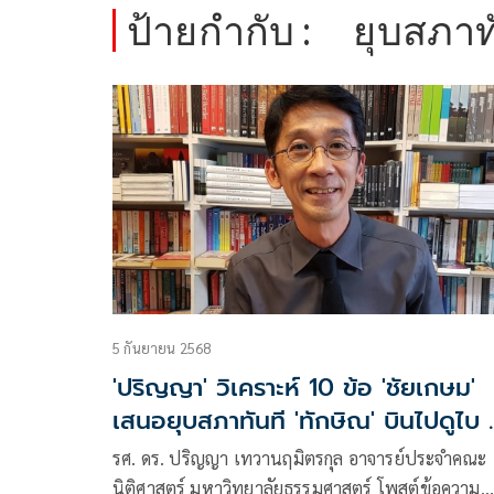
ป้ายกำกับ :
ยุบสภาท
5 กันยายน 2568
'ปริญญา' วิเคราะห์ 10 ข้อ 'ชัยเกษม'
เสนอยุบสภาทันที 'ทักษิณ' บินไปดูไบ 
ทางเลือกของปชน.
รศ. ดร. ปริญญา เทวานฤมิตรกุล อาจารย์ประจำคณะ
นิติศาสตร์ มหาวิทยาลัยธรรมศาสตร์ โพสต์ข้อความ