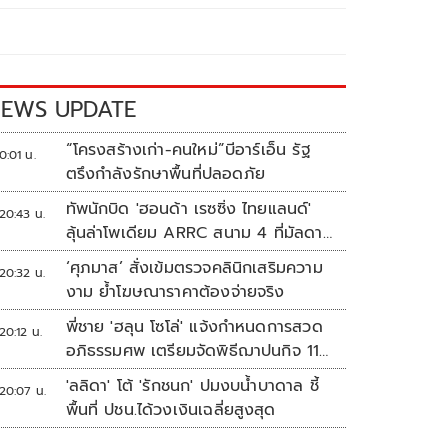
EWS UPDATE
“โครงสร้างเก่า-คนใหม่”บีอาร์เอ็น รัฐ
0:01 น.
ตรึงกำลังรักษาพื้นที่ปลอดภัย
ทัพนักบิด 'ฮอนด้า เรซซิ่ง ไทยแลนด์'
20:43 น.
ลุ้นล่าโพเดียม ARRC สนาม 4 ที่มัลดาลิ
กา
‘ศุภมาส’ สั่งเข้มตรวจคลินิกเสริมความ
20:32 น.
งาม ย้ำโฆษณาราคาต้องจ่ายจริง
พี่ชาย 'ฮลุน โซโล่' แจ้งกำหนดการสวด
20:12 น.
อภิธรรมศพ เตรียมจัดพิธีฌาปนกิจ 11
ส.ค.
'ลลิดา' โต้ 'รักชนก' ปมงบน้ำบาดาล ชี้
20:07 น.
พื้นที่ ปชน.ได้วงเงินเฉลี่ยสูงสุด