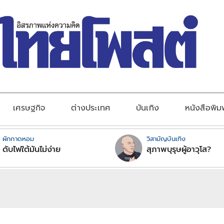
เศรษฐกิจ
ต่างประเทศ
บันเทิง
หนังสือพิม
ผักกาดหอม
วิสามัญบันเทิง
ดับไฟใต้มันไม่ง่าย
สุภาพบุรุษผู้อาวุโส?