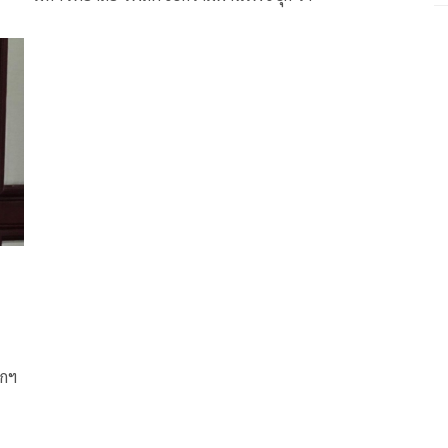
และ
ยกฯ