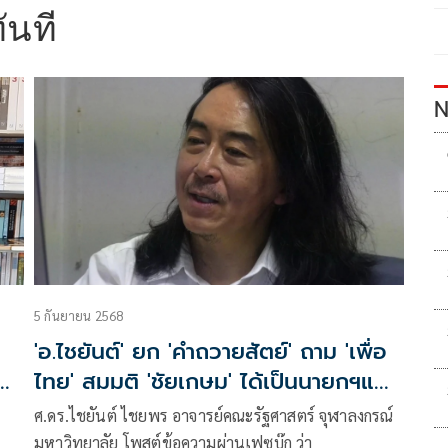
ันที
N
5 กันยายน 2568
'อ.ไชยันต์' ยก 'คำถวายสัตย์' ถาม 'เพื่อ
กับ
ไทย' สมมติ 'ชัยเกษม' ได้เป็นนายกฯแล้ว
จะยุบสภาทันที
ศ.ดร.ไชยันต์ ไชยพร อาจารย์คณะรัฐศาสตร์ จุฬาลงกรณ์
มหาวิทยาลัย โพสต์ข้อความผ่านเฟซบุ๊ก ว่า