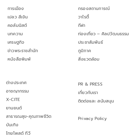
การเมือง
กรองสถานการณ์
เปลว สีเงิน
วาไรตี้
คอลัมนิสต์
กีฬา
บทความ
ท่องเที่ยว – ศิลปวัฒนธรรม
เศรษฐกิจ
ประชาสัมพันธ์
ข่าวพระราชสำนัก
ภูมิภาค
หนังสือพิมพ์
สิ่งแวดล้อม
ต่างประเทศ
PR & PRESS
อาชญากรรม
เกี่ยวกับเรา
X-CITE
ติดต่อและ สนับสนุน
ยานยนต์
สาธารณสุข-คุณภาพชีวิต
Privacy Policy
บันเทิง
ไทยโพสต์ ทีวี