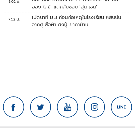
8:02 น.
ออง ไลง์' แต่กลับชอบ 'ฮุน เซน'
เปิดนาที ม.3 ก่อนก่อเหตุในโรงเรียน หยิบปืน
7:52 น.
จากตู้เสื้อผ้า ยิงปู่-ย่าคาบ้าน