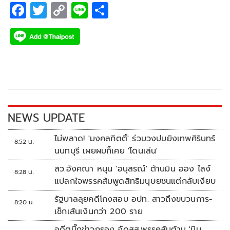
F
T
C
Li
S
ac
wi
o
n
h
e
tt
p
e
ar
b
er
y
e
o
Li
o
n
k
k
NEWS UPDATE
ไม่พลาด! 'มงคลกิตติ์' ร่วมวงปมยิงเทพศิรินทร์
8:52 น.
นนทบุรี เผยผมก็เคย 'โดนเล่น'
สว.อังคณา หนุน 'อนุสรณ์' ต้านมิน ออง ไลง์
8:28 น.
แปลกใจพรรคส้มพูดสิทธิมนุษยชนแต่กลับเงียบ
รัฐบาลลุยคดีโกงสอบ อปท. สาวถึงขบวนการ-
8:20 น.
เช็กเส้นเงินกว่า 200 ราย
อดีตบิ๊กข่าวกรอง อัดสส.พรรคส้มต้าน 'มิน