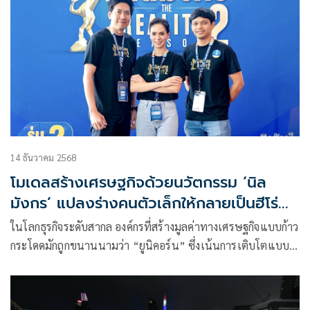
14 ธันวาคม 2568
โมเดลสร้างเศรษฐกิจด้วยนวัตกรรม ‘นิล
มังกร’ แปลงร่างคนตัวเล็กให้กลายเป็นฮีโร่
ของเศรษฐกิจท้องถิ่นไทย
ในโลกธุรกิจระดับสากล องค์กรที่สร้างมูลค่าทางเศรษฐกิจแบบก้าว
กระโดดมักถูกขนานนามว่า “ยูนิคอร์น” ซึ่งเน้นการเติบโตแบบ
ทวีคูณ แต่สำหรับเมืองไทย สำนักงานนวัตกรรมแห่งชาติ