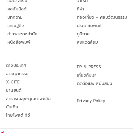
เปลว สีเงิน
วาไรตี้
คอลัมนิสต์
กีฬา
บทความ
ท่องเที่ยว – ศิลปวัฒนธรรม
เศรษฐกิจ
ประชาสัมพันธ์
ข่าวพระราชสำนัก
ภูมิภาค
หนังสือพิมพ์
สิ่งแวดล้อม
ต่างประเทศ
PR & PRESS
อาชญากรรม
เกี่ยวกับเรา
X-CITE
ติดต่อและ สนับสนุน
ยานยนต์
สาธารณสุข-คุณภาพชีวิต
Privacy Policy
บันเทิง
ไทยโพสต์ ทีวี