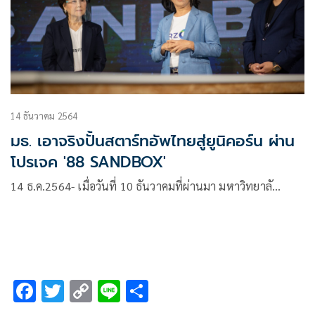
14 ธันวาคม 2564
มธ. เอาจริงปั้นสตาร์ทอัพไทยสู่ยูนิคอร์น ผ่าน
โปรเจค '88 SANDBOX'
14 ธ.ค.2564- เมื่อวันที่ 10 ธันวาคมที่ผ่านมา มหาวิทยาลั…
F
T
C
Li
S
ac
wi
o
n
h