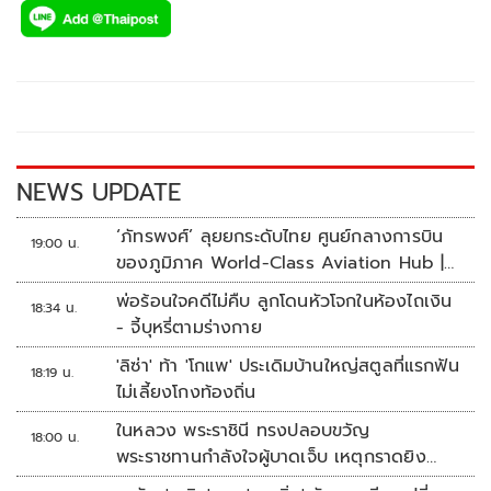
e
tt
p
e
ar
b
er
y
e
o
Li
o
n
k
k
NEWS UPDATE
‘ภัทรพงศ์’ ลุยยกระดับไทย ศูนย์กลางการบิน
19:00 น.
ของภูมิภาค World-Class Aviation Hub |
ห้องข่าวไทยโพสต์สุดสัปดาห์
พ่อร้อนใจคดีไม่คืบ ลูกโดนหัวโจกในห้องไถเงิน
18:34 น.
- จี้บุหรี่ตามร่างกาย
'ลิซ่า' ท้า 'โกแพ' ประเดิมบ้านใหญ่สตูลที่แรกฟัน
18:19 น.
ไม่เลี้ยงโกงท้องถิ่น
ในหลวง พระราชินี ทรงปลอบขวัญ
18:00 น.
พระราชทานกำลังใจผู้บาดเจ็บ เหตุกราดยิง
รร.เทพศิรินทร์นนทบุรี