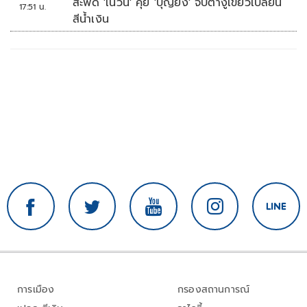
สะพัด 'เนวิน' คุย 'บุญยิ่ง' จับตางูเขียวเปลี่ยน
17:51 น.
สีน้ำเงิน
การเมือง
กรองสถานการณ์