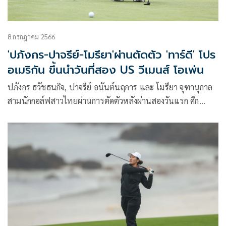
8 กรกฎาคม 2566
'ปภังกร-ปาจรีย์-โมรียา'ผ่านตัดตัว 'ทาร์ดี' โปร
อเมริกัน ขึ้นนำวันที่สอง US วีเมนส์ โอเพ่น
ปภังกร ธวัชธนกิจ, ปาจรีย์ อนันต์นฤการ และ โมรียา จุฑานุกาล
สามนักกอล์ฟสาวไทยผ่านการตัดตัวหลังผ่านสองวันแรก ศึก
กอล์ฟยูเอส วีเมนส์ โอเพ่น เมเจอร์ที่สามแห่งปีของกอล์ฟหญิง ที่
เพบเบิลบีช กอล์ฟ ลิงค์ส รัฐแคลิฟอร์เนีย ประเทศสหรัฐอเมริกา
เมื่อวันศุกร์ที่ 7 กรกฎาคม 2566 ขณะที่ผู้นำกลายเป็น เบลีย์ ทาร์
ดี โปรสาวชาวอเมริกัน สกอร์รวม 7 อันเดอร์พาร์ 137