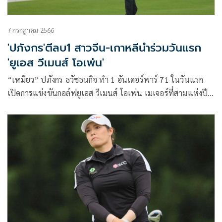
7 กรกฎาคม 2566
'ปภังกร'ตีลบ1 สาวจีน-เกาหลีนำร่วมวันแรก
'ยูเอส วีเมนส์ โอเพ่น'
“เหมียว” ปภังกร ธวัชธนกิจ ทำ 1 อันเดอร์พาร์ 71 ในวันแรก
เปิดการแข่งขันกอล์ฟยูเอส วีเมนส์ โอเพ่น เมเจอร์ที่สามแห่งปีที่
เพบเบิลบีช กอล์ฟ ลิงค์ส รัฐแคลิฟอร์เนีย ประเทศสหรัฐอเมริกา
เมื่อวันพฤหัสบดีที่ 6 กรกฎาคม 2566 ตามหลัง หลิน ชีอวี้ จากจีน
และ คิม ฮโย-จู จากเกาหลีใต้ผู้นำร่วมอยู่ 3 สโตรก ส่วน “ซิม”
ณัฐกฤตา วงศ์ทวีลาภ โดนตัดสิทธิ์ออกจากการแข่งขันหลังจากเล่น
ไป 5 หลุมเนื่องจากแค๊ดดี้ใช้อุปกรณ์วัดระยะ เป็นการผิดกฏของ
การแข่งขันรายการนี้