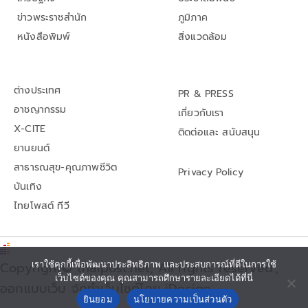
ข่าวพระราชสำนัก
ภูมิภาค
หนังสือพิมพ์
สิ่งแวดล้อม
ต่างประเทศ
PR & PRESS
อาชญากรรม
เกี่ยวกับเรา
X-CITE
ติดต่อและ สนับสนุน
ยานยนต์
สาธารณสุข-คุณภาพชีวิต
Privacy Policy
บันเทิง
ไทยโพสต์ ทีวี
เราใช้คุกกี้เพื่อพัฒนาประสิทธิภาพ และประสบการณ์ที่ดีในการใช้
Copyright© thaipost.net, All rights reserved.,
เว็บไซต์ของคุณ คุณสามารถศึกษารายละเอียดได้ที่นี่
ออกแบบเว็บ จัดทำเว็บไซต์โดย iDesign
ยินยอม
นโยบายความเป็นส่วนตัว