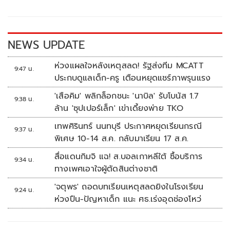
o
Li
o
n
k
k
NEWS UPDATE
ห่วงแผลใจหลังเหตุสลด! รัฐส่งทีม MCATT
9:47 น.
ประกบดูแลเด็ก-ครู เตือนหยุดแชร์ภาพรุนแรง
'เสือคิม' พลิกล็อกชนะ 'นาบิล' รับโบนัส 1.7
9:38 น.
ล้าน 'ซุปเปอร์เล็ก' เข่าเดี้ยงพ่าย TKO
เทพศิรินทร์ นนทบุรี ประกาศหยุดเรียนกรณี
9:37 น.
พิเศษ 10-14 ส.ค. กลับมาเรียน 17 ส.ค.
สื่อแดนกิมจิ แฉ! ส.บอลเกาหลีใต้ ซื้อบริการ
9:34 น.
ทางเพศเอาใจผู้ตัดสินต่างชาติ
'จตุพร' ถอดบทเรียนเหตุสลดยิงในโรงเรียน
9:24 น.
ห่วงปืน-ปัญหาเด็ก แนะ ศธ.เร่งอุดช่องโหว่