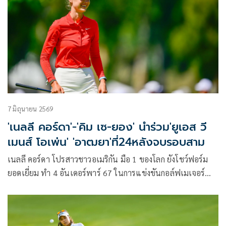
จากเม็กซิโก ไปเพียงสโตรกเดียว นับเป็นแชมป์เมเจอร์รายการที่
สองติดต่อกันของปีนี้ และเมเจอร์ที่สี่ในอาชีพ รวมถึงเป็นแชมป์
รายการที่สี่ของเธอในฤดูกาลนี้มากที่สุดในแอลพีจีเอ ทัวร์ ขณะที่
“เมียว” ปาจรีย์ อนันต์นฤการ จบอันดับ 8 ร่วม ดีที่สุดของนัก
กอล์ฟไทยรับเงินรางวัลกว่า 10 ล้านบาท
7 มิถุนายน 2569
'เนลลี คอร์ดา'-'คิม เซ-ยอง' นำร่วม'ยูเอส วี
เมนส์ โอเพ่น' 'อาฒยา'ที่24หลังจบรอบสาม
เนลลี คอร์ดา โปรสาวชาวอเมริกัน มือ 1 ของโลก ยังโชว์ฟอร์ม
ยอดเยี่ยม ทำ 4 อันเดอร์พาร์ 67 ในการแข่งขันกอล์ฟเมเจอร์
หญิง ยูเอส วีเมนส์ โอเพ่น เมเจอร์ที่สองของปี ที่รัฐแคลิฟอร์เนีย
สหรัฐอเมริกา เมื่อวันเสาร์ที่ 6 มิถุนายน 2569 สกอร์รวม 6
อันเดอร์พาร์ 207 ขยับขึ้นนำร่วมกับ คิม เซ-ยอง จากเกาหลีใต้ ซึ่ง