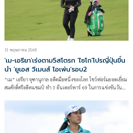
นอยมันน์ ที่เคยคว้าแชมป์รายการนี้มาแล้ว
31 พฤษภาคม 2568
'เม-เอรียา'เร่งตาม5สโตรก 'ไซโก'โปรญี่ปุ่นขึ้น
นำ 'ยูเอส วีเมนส์ โอเพ่น'รอบ2
“เม” เอรียา จุฑานุกาล อดีตมือหนึ่งของโลก โชว์ฟอร์มยอดเยี่ยม
สมศักดิ์ศรีอดีตแชมป์ ทำ 3 อันเดอร์พาร์ 69 ในการแข่งขันวันที่
สองของศึกเมเจอร์ยูเอส วีเมนส์ โอเพ่น พรีเซ็นเต็ด บาย แอล
ลาย ซึ่งจัดขึ้นที่รัฐวิสคอนซิน สหรัฐอเมริกา เมื่อวันศุกร์ที่ 30
พฤษภาคม 2568 ทำให้สกอร์รวมสองวันอยู่ที่ 3 อันเดอร์พาร์
141 ขยับขึ้นรั้งอันดับ 12 ร่วม ตามหลังผู้นำ มาโอ ไซโก โปรสาว
ชาวญี่ปุ่น อยู่ 5 สโตรก ขณะที่การแข่งขันในรอบสองต้องหยุด