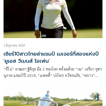
3 มิถุนายน 2569
เชียร์10สาวไทยล่าแชมป์ เมเจอร์ที่สองแห่งปี
'ยูเอส วีเมนส์ โอเพ่น'
“จีโน่” อาฒยา ฐิติกุล มือ 2 ของโลก พร้อมด้วย “เม” เอรียา จุฑา
นุกาล แชมป์ปี 2018, “แพตตี้” ปภังกร ธวัชธนกิจ, “พราว”
ชเนตตี วรรณแสน, “เมียว” ปาจรีย์ อนันต์นฤการ และนักกอล์ฟ
ที่ผ่านการเล่นคัดเลือกอีก 5 คน ร่วมประชันวงสวิงไล่ล่าแชมป์
“ยูเอส วีเมนส์ โอเพ่น” เมเจอร์ที่สองแห่งปี ที่รัฐแคลิฟอร์เนีย
ประเทศสหรัฐอเมริกา ระหว่างวันที่ 4-7 มิถุนายนนี้ ชิงเงินรางวัล