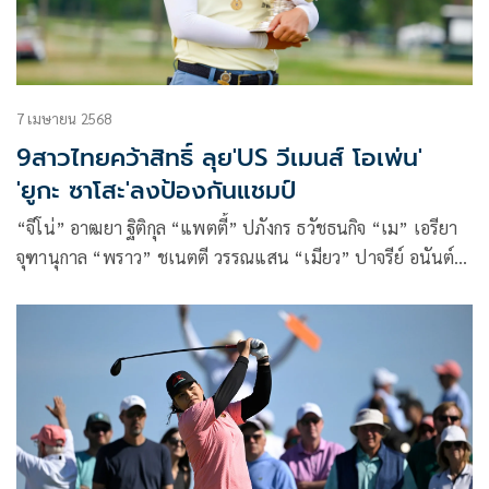
https://truevisions-now.onelink.me/RQwi/6q3oyt97
7 เมษายน 2568
9สาวไทยคว้าสิทธิ์ ลุย'US วีเมนส์ โอเพ่น'
'ยูกะ ซาโสะ'ลงป้องกันแชมป์
“จีโน่” อาฒยา ฐิติกุล “แพตตี้” ปภังกร ธวัชธนกิจ “เม” เอรียา
จุฑานุกาล “พราว” ชเนตตี วรรณแสน “เมียว” ปาจรีย์ อนันต์
นฤการ จัสมิส สุวัณณะปุระ “เปียโน” อาภิชญา ยุบล “โม” โมรี
ยา จุฑานุกาล และ “แจน” วิชาณี มีชัย ได้สิทธิ์ร่วมแข่งขันกอล์ฟ
เมเจอร์ รายการ ยูเอส วีเมนส์ โอเพ่น พรีเซ็นเต็ด บาย แอลลาย
ที่เมืองเอริน รัฐวิสคอนซิน ประเทศสหรัฐอเมริกา ระหว่างวันที่
29 พฤษภาคม-1 มิถุนายน นี้ โดย ยูกะ ซาโสะ โปรจากญี่ปุ่น
พร้อมกลับมาป้องกันแชมป์