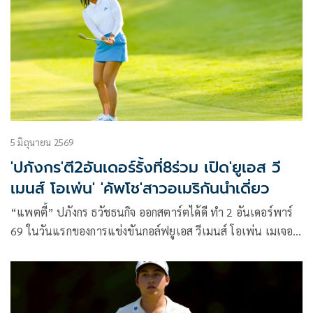
ทำเพิ่ม 3 อันเดอร์พาร์ 68 โดยมีนักกอล์ฟอันดับ 3 ร่วม ตามหลัง
เพียงสโตรกเดียว ขณะที่ “จีโน่” อาฒยา ฐิติกุล มือ 2 ของโลก รั้ง
อันดับ 24 ตามหลังผู้นำ 7 สโตรก
5 มิถุนายน 2569
'ปภังกร'ตี2อันเดอร์รั้งที่8ร่วม เปิด'ยูเอส วี
เมนส์ โอเพ่น' 'คัพโช'สาวอเมริกันนำเดี่ยว
“แพตตี้” ปภังกร ธวัชธนกิจ ออกสตาร์ตได้ดี ทำ 2 อันเดอร์พาร์
69 ในวันแรกของการแข่งขันกอล์ฟยูเอส วีเมนส์ โอเพ่น เมเจอร์
ที่สองของปี ที่รัฐแคลิฟอร์เนีย ประเทศสหรัฐอเมริกา เมื่อวัน
พฤหัสบดีที่ 4 มิถุนายน 2569 รั้งอันดับ 8 ร่วม ตามหลังผู้นำอย่าง
เจนนิเฟอร์ คัพโช โปรสาวชาวอเมริกันอยู่ 3 สโตรก