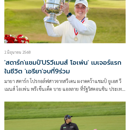
รวม 12 ล้านดอลลาร์สหรัฐ หรือราว 390.7 ล้านบาท
2 มิถุนายน 2568
'สตาร์ก'แชมป์'USวีเมนส์ โอเพ่น' เมเจอร์แรก
ในชีวิต 'เอรียา'จบที่9ร่วม
มายา สตาร์ก โปรกอล์ฟสาวจากสวีเดน ผงาดคว้าแชมป์ ยูเอส วี
เมนส์ โอเพ่น พรีเซ็นเต็ด บาย แอลลาย ที่รัฐวิสคอนซิน ประเทศ
สหรัฐอเมริกา ซึ่งจบลงเมื่อวันอาทิตย์ที่ 1 มิถุนายน 2568 แม้จะ
เสียโบกี้ในสองหลุมสุดท้าย แต่ยังคงมีคะแนนเหนือกว่า เนลลี
คอร์ดา มือ 1 ของโลกชาวอเมริกัน และ ริโอะ ทาเคดะ จากญี่ปุ่น
อยู่ 2 สโตรก นับเป็นแชมป์เมเจอร์แรกในชีวิต และเป็นการก้าว
ตามรอยรุ่นพี่ร่วมชาติอย่าง อันนิกา โซเรนสตัม และ ลีเซลอตต์