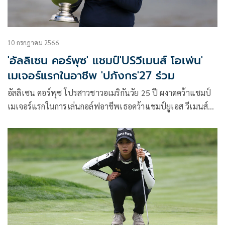
10 กรกฎาคม 2566
'อัลลิเซน คอร์พุซ' แชมป์'USวีเมนส์ โอเพ่น'
เมเจอร์แรกในอาชีพ 'ปภังกร'27 ร่วม
อัลลิเซน คอร์พุซ โปรสาวชาวอเมริกันวัย 25 ปี ผงาดคว้าแชมป์
เมเจอร์แรกในการเล่นกอล์ฟอาชีพเธอคว้าแชมป์ยูเอส วีเมนส์
โอเพ่น เมเจอร์ที่สามแห่งปีที่เพบเบิลบีช กอล์ฟ ลิงค์ส รัฐ
แคลิฟอร์เนีย ประเทศสหรัฐอเมริกา เมื่อวันอาทิตย์ที่ 9
กรกฎาคม 2566 ด้วยสกอร์รวม 9 อันเดอร์พาร์ 279 ชนะ ชาร์ลีย์
ฮัลล์ จากอังกฤษ และ ชิน จีเอ จากเกาหลีใต้อันดับสองร่วมไป 3 ส
โตรกพร้อมกับรับเงินรางวัล 2 ล้านดอลลาร์หรือราว 70 ล้านบาท
มากที่สุดในประวัติศาสตร์กอล์ฟหญิง ส่วน ปภังกร ธวัชธนกิจ จบ
อันดับ 27 ร่วมดีที่สุดของนักกอล์ฟไทยในรายการนี้