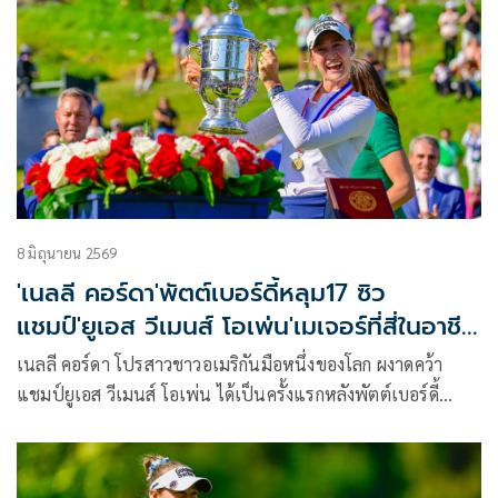
8 มิถุนายน 2569
'เนลลี คอร์ดา'พัตต์เบอร์ดี้หลุม17 ซิว
แชมป์'ยูเอส วีเมนส์ โอเพ่น'เมเจอร์ที่สี่ในอาชีพ
'ปาจรีย์'จบที่8ร่วม
เนลลี คอร์ดา โปรสาวชาวอเมริกันมือหนึ่งของโลก ผงาดคว้า
แชมป์ยูเอส วีเมนส์ โอเพ่น ได้เป็นครั้งแรกหลังพัตต์เบอร์ดี้
สำคัญที่หลุม 17 ก่อนจบรอบสุดท้ายด้วยสกอร์ 2 อันเดอร์พาร์ 69
คว้าแชมป์ที่รัฐแคลิฟอร์เนีย สหรัฐอเมริกา เมื่อวันอาทิตย์ที่ 7
มิถุนายน เฉือนชนะ ชาร์ลีย์ ฮัลล์ จากอังกฤษ และกาบี โลเปซ