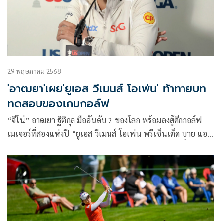
29 พฤษภาคม 2568
'อาฒยา'เผย'ยูเอส วีเมนส์ โอเพ่น' ท้าทายบท
ทดสอบของเกมกอล์ฟ
“จีโน่” อาฒยา ฐิติกุล มืออันดับ 2 ของโลก พร้อมลงสู้ศึกกอล์ฟ
เมเจอร์ที่สองแห่งปี “ยูเอส วีเมนส์ โอเพ่น พรีเซ็นเต็ด บาย แอล
ลาย” ที่รัฐวิสคอนซิน ประเทศสหรัฐอเมริกา ในสัปดาห์นี้ พร้อม
เผย สนามเอริน ฮิลล์ส ท้าทายเป็นบททดสอบของเกมกอล์ฟ