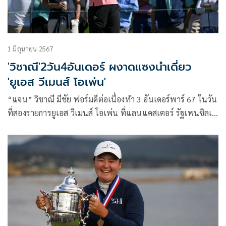
1 มิถุนายน 2567
'วิชาณี'2วัน4อันเดอร์ ผงาดแซงนำเดี่ยว
'ยูเอส วีเมนส์ โอเพ่น'
“แจน” วิชาณี มีชัย ฟอร์มดีต่อเนื่องทำ 3 อันเดอร์พาร์ 67 ในวัน
ที่สองรายการยูเอส วีเมนส์ โอเพ่น ที่แลนแคสเตอร์ รัฐเพนซิลเว
เนีย ประเทศสหรัฐอเมริกา เมื่อวันศุกร์ที่ 31 พฤษภาคม 2567
สกอร์รวม 4 อันเดอร์พาร์ 136 แซงขึ้นไปนำเดี่ยวโดยมี อันเดรีย
ลี โปรสาวชาวอเมริกันตามหลังมาสองสโตรก ขณะที่ “จีน” อาฒ
ยา ฐิติกุล และ “เปียโน” อาภิชญา ยุบล เป็นอีกสองนักกอล์ฟไทย
ที่ผ่านตัดตัว