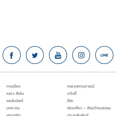
การเมือง
กรองสถานการณ์
เปลว สีเงิน
วาไรตี้
คอลัมนิสต์
กีฬา
บทความ
ท่องเที่ยว – ศิลปวัฒนธรรม
เศรษฐกิจ
ประชาสัมพันธ์