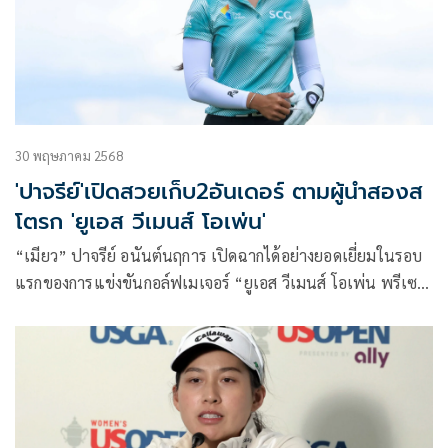
ชะงักชั่วคราวเนื่องจากสภาพอากาศไม่เอื้ออำนวย โดยยังมีนัก
กอล์ฟอีก 11 คนที่ต้องกลับมาแข่งต่อในเช้าวันเสาร์
30 พฤษภาคม 2568
'ปาจรีย์'เปิดสวยเก็บ2อันเดอร์ ตามผู้นำสองส
โตรก 'ยูเอส วีเมนส์ โอเพ่น'
“เมียว” ปาจรีย์ อนันต์นฤการ เปิดฉากได้อย่างยอดเยี่ยมในรอบ
แรกของการแข่งขันกอล์ฟเมเจอร์ “ยูเอส วีเมนส์ โอเพ่น พรีเซน
เต็ด บาย แอลลาย” ณ สนามเอริน ฮิลล์ส รัฐวิสคอนซิน ประเทศ
สหรัฐอเมริกา เมื่อวันพฤหัสบดีที่ 29 พฤษภาคม 2568 ด้วยผล
งาน 2 อันเดอร์พาร์ 70 รั้งอันดับ 12 ร่วม ตามหลังผู้นำร่วมเพียง
2 สโตรก