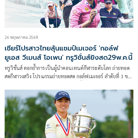
26 พฤษภาคม 2568
เชียร์โปรสาวไทยลุ้นแชมป์เมเจอร์ 'กอล์ฟ
ยูเอส วีเมนส์ โอเพน' ทรูวิชั่นส์ยิงสด29พ.ค.นี้
ทรูวิชั่นส์ ตอกย้ำการเป็นผู้นำคอนเทนต์กีฬาระดับโลก ถ่ายทอด
สดกีฬาวงสวิง โปรแกรมถ่ายทอดสด กอล์ฟเมเจอร์ ลำดับที่ 3 ของ
แอลพีจีเอทัวร์ ยูเอส วีเมนส์ โอเพน ครั้งที่ 80 จากสนาม เอริน ฮิ
ลส์ รัฐวิสคอนซิน ประเทศสหรับอเมริกา ร่วมเชียร์โปรสาวไทย
นำโดย จีโน่ – อาฒยา ฐิติกุล ให้ลุ้นถึงแชมป์ ถ่ายทอดสดแบบ
เอ็กซ์คลูซีฟลอด 4 วันเต็ม เริ่มตั้งแต่วันที่ 29 พฤษภาคมนี้ เวลา
23.00 น. ไปจนถึงรอบสุดท้าย 2 มิถุนายน 2568 เวลา 01.00 น.
ทางช่อง SPOTV (689) ทางแอปพลิเคชันทรูวิชั่นส์ นาว
(TrueVisions NOW) คลิกร่วมเชียร์โปรสาวไทย