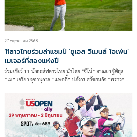
27 พฤษภาคม 2568
11สาวไทยร่วมล่าแชมป์ 'ยูเอส วีเมนส์ โอเพ่น'
เมเจอร์ที่สองแห่งปี
ร่วมเชียร์ 11 นักกอล์ฟสาวไทย นำโดย “จีโน่” อาฒยา ฐิติกุล
“เม” เอรียา จุฑานุกาล “แพตตี้” ปภังกร ธวัชธนกิจ “พราว”
ชเนตตี วรรณแสน “เมียว” ปาจรีย์ อนันต์นฤการ จัสมิน สุวัณณะ
ปุระ “เปียโน” อาภิชญา ยุบล “โม” โมรียา จุฑานุกาล “แจน” วิ
ชาณี มีชัย รวมทั้งสองนักกอล์ฟที่ผ่านการเล่นคัดเลือก นิชา กันภัย
และ ณภัทร เลิศศาสตร์วัฒนา ที่ผ่านการเล่นคัดเลือก ร่วมไล่ล่า
แชมป์เมเจอร์ที่สองแห่งปี “ยูเอส วีเมนส์ โอเพ่น พรีเซ็นเต็ด
บาย แอลลาย” ที่รัฐวิสคอนซิน ประเทศสหรัฐอเมริกา สัปดาห์นี้