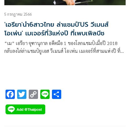
5 กรกฎาคม 2566
'เอรียา'นำ6สาวไทย ล่าแชมป์'US วีเมนส์
โอเพ่น' เมเจอร์ที่3แห่งปี ที่เพบเพิลบีช
“เม” เอรียา จุฑานุกาล อดีตมือ 1 ของโลกแชมป์เมื่อปี 2018
กลับลงไล่ล่าแชมป์ยูเอส วีเมนส์ โอเพ่น เมเจอร์ที่สามแห่งปี ที่
เพบเบิลบีช รัฐแคลิฟอร์เนีย ประเทศสหรัฐอเมริกา ระหว่างวันที่
6-9 กรกฎาคม 2566 พร้อมด้วยโปรสาว ได้แก่ โมรียา จุฑานุกาล,
อาฒยา ฐิติกุล, ปภังกร ธวัชธนกิจ, ปาจรีย์ อนันต์นฤการ, จารวี
บุญจันทร์ และ ณัฐกฤตา วงศ์ทวีลาภ ร่วมประชันกับยอดนักกอล์ฟ
สาวจากทั่วโลก
F
T
C
Li
S
ac
wi
o
n
h
e
tt
p
e
ar
b
er
y
e