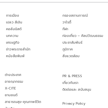
การเมือง
กรองสถานการณ์
เปลว สีเงิน
วาไรตี้
คอลัมนิสต์
กีฬา
บทความ
ท่องเที่ยว – ศิลปวัฒนธรรม
เศรษฐกิจ
ประชาสัมพันธ์
ข่าวพระราชสำนัก
ภูมิภาค
หนังสือพิมพ์
สิ่งแวดล้อม
ต่างประเทศ
PR & PRESS
อาชญากรรม
เกี่ยวกับเรา
X-CITE
ติดต่อและ สนับสนุน
ยานยนต์
สาธารณสุข-คุณภาพชีวิต
Privacy Policy