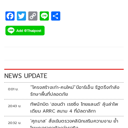
F
T
C
Li
S
ac
wi
o
n
h
e
tt
p
e
ar
b
er
y
e
o
Li
o
n
k
k
NEWS UPDATE
“โครงสร้างเก่า-คนใหม่”บีอาร์เอ็น รัฐตรึงกำลัง
0:01 น.
รักษาพื้นที่ปลอดภัย
ทัพนักบิด 'ฮอนด้า เรซซิ่ง ไทยแลนด์' ลุ้นล่าโพ
20:43 น.
เดียม ARRC สนาม 4 ที่มัลดาลิกา
‘ศุภมาส’ สั่งเข้มตรวจคลินิกเสริมความงาม ย้ำ
20:32 น.