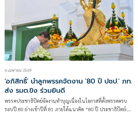
6 เมษายน 2569
'อภิสิทธิ์' นำลูกพรรคจัดงาน '80 ปี ปชป.' ภท.
ส่ง รมต.ขิง ร่วมยินดี
พรรคประชาธิปัตย์จัดงานทำบุญเนื่องในโอกาสที่ตั้งพรรคครบ
รอบปี 80 ย่างเข้าปีที่ 81 ภายใต้แนวคิด “80 ปี ประชาธิปัตย์:
สถาบันการเมือง ก้าวใหม่เพื่อทุกคน”