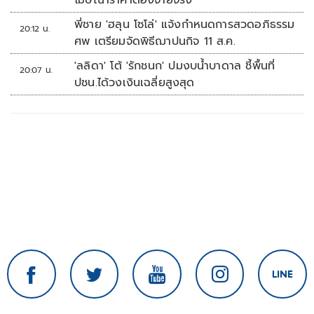
โฆษณาราคาต้องจ่ายจริง
พี่ชาย 'ฮลุน โซโล่' แจ้งกำหนดการสวดอภิธรรม
20:12 น.
ศพ เตรียมจัดพิธีฌาปนกิจ 11 ส.ค.
'ลลิดา' โต้ 'รักชนก' ปมงบน้ำบาดาล ชี้พื้นที่
20:07 น.
ปชน.ได้วงเงินเฉลี่ยสูงสุด