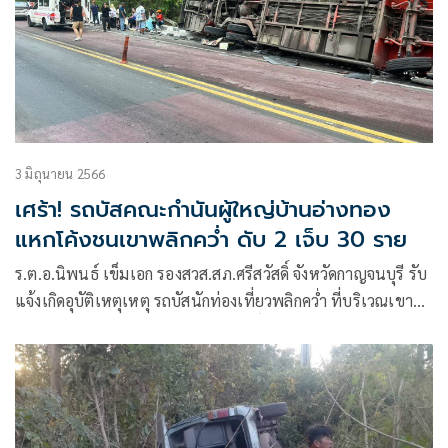
3 มิถุนายน 2566
เศร้า! รถบัสคณะกำนันผู้ใหญ่บ้านอ่างทอง
แหกโค้งชนเขาพลิกคว่ำ ดับ 2 เจ็บ 30 ราย
ร.ต.อ.นิพนธ์ เข็มเอก รองสวส.สภ.ศรีสวัสดิ์ จังหวัดกาญจนบุรี รับ
แจ้งเกิดอุบัติเหตุเหตุ รถบัสนักท่องเที่ยวพลิกคว่ำ ที่บริเวณเขา
ตับเต่า ถนนสายกาญจนบุรี – ศรีสวัสดิ์ หมู่ 4 ต.ท่ากระดาน
อ.ศรีสวัสดิ์ จึงรายงานผู้บังคับบัญชาทราบ พร้อมประสานไปยัง
กู้ภัยอุทยานฯเอราวัณ มูลนิธิพิทักษ์กาญจน์ และ แพทย์เวรโรง
พยาบาลท่ากระดาน ไปยังที่เกิดเหตุ