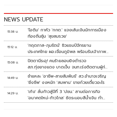
o
n
k
k
NEWS UPDATE
'ไอติม' กาหัว 'กกต.' แจงเส้นเงินนักการเมือง
15:38 น.
ท้องถิ่นซุ้ม 'สุขสมรวย'
'กฤตภาส-ภุมรัตน์' ซิวแชมป์จักรยาน
15:12 น.
ประเทศไทย ผอ.เขื่อนภูมิพล พร้อมรับเจ้าภาพ
ต่อ ปี 2570
ปัตตานีระอุ! คนร้ายลอบยิงตำรวจ
15:08 น.
สภ.ทุ่งยางแดง บาดเจ็บ จนท.เร่งติดตามผู้ก่อ
เหตุ
ชำแหละ 'อาชีพ-สายสัมพันธ์' สว.อำนาจเจริญ
14:49 น.
'ยิ่งชีพ' งงหนัก 'สมพาน' ขายก๋วยเตี๋ยวอะไร
'เท้ง' ลั่นก้าวสู่ปีที่ 3 'ปชน.' สานต่อภารกิจ
14:29 น.
'อนาคตใหม่-ก้าวไกล' ซัดระบอบสีน้ำเงิน ทำ
หลักนิติรัฐ-นิติธรรมสั่นคลอน