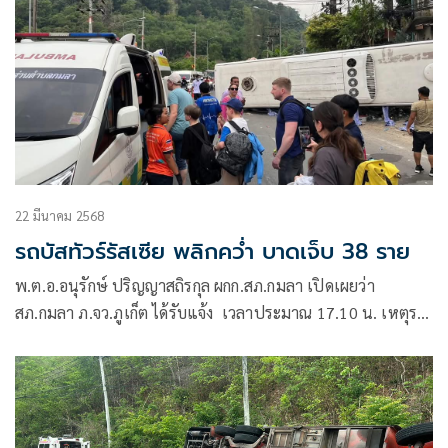
22 มีนาคม 2568
รถบัสทัวร์รัสเซีย พลิกคว่ำ บาดเจ็บ 38 ราย
พ.ต.อ.อนุรักษ์ ปริญญาสถิรกุล ผกก.สภ.กมลา เปิดเผยว่า
สภ.กมลา ภ.จว.ภูเก็ต ได้รับแจ้ง เวลาประมาณ 17.10 น. เหตุรถ
บัสบรรทุกนักท่องเที่ยว พลิกคว่ำบริเวณควนยักษ์ ถนนกมลา-ป่า
ตอง ตำบลกมลา อำเภอ กะทู้ จังหวัดภูเก็ต