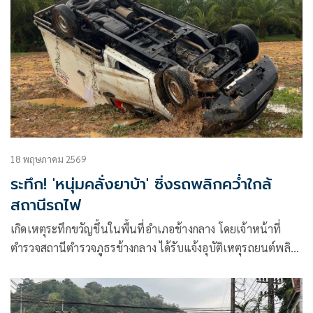
18 พฤษภาคม 2569
ระทึก! 'หนุ่มคลั่งยาบ้า' ซิ่งรถพลิกคว่ำใกล้
สถานีรถไฟ
เกิดเหตุระทึกขวัญขึ้นในพื้นที่อำเภอช้างกลาง โดยเจ้าหน้าที่
ตำรวจสถานีตำรวจภูธรช้างกลาง ได้รับแจ้งอุบัติเหตุรถยนต์พลิก
คว่ำบริเวณใกล้เคียงสถานีรถไฟหลักช้าง