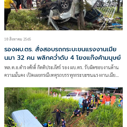
18 สิงหาคม 2565
รองผบ.ตร. สั่งสอบรถกระบะขนแรงงานเมีย
นมา 32 คน พลิกคว่ำดับ 4 โยงแก๊งค้ามนุษย์
พล.ต.อ.ดำรงศักดิ์ กิตติประภัสร์ รอง ผบ.ตร. รับผิดชอบงานด้าน
ความมั่นคง เปิดเผยกรณีเหตุรถบรรทุกกระบะขนแรงงานเมีย
นมาร์ 32 คน พลิกคว่ำที่จังหวัดนครศรีธรรมราช มีผู้เสียชีวิต 4
ราย บาดเจ็บอีก 4 ราย เหตุเกิดบริเวณถนนเอเชีย 4