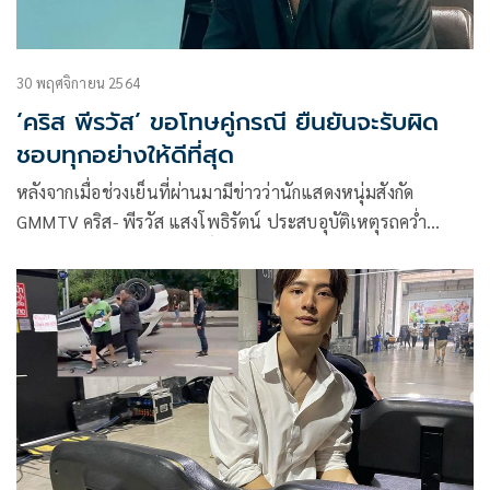
30 พฤศจิกายน 2564
‘คริส พีรวัส’ ขอโทษคู่กรณี ยืนยันจะรับผิด
ชอบทุกอย่างให้ดีที่สุด
หลังจากเมื่อช่วงเย็นที่ผ่านมามีข่าวว่านักแสดงหนุ่มสังกัด
GMMTV คริส- พีรวัส แสงโพธิรัตน์ ประสบอุบัติเหตุรถคว่ำ
บริเวณหน้าซอยสุคนธสวัสดิ์ 1 แขวงและเขตลาดพร้าว
กรุงเทพฯ แต่เจ้าตัวปลอดภัย ล่าสุดหนุ่มคริสได้โพสต์รูปคู่กับคู่
กรณีลงในอินสตาแกรม พร้อมขอโทษคู่กรณีและยืนยันจะรับผิด
ชอบทุกอย่างที่เกิดขึ้น