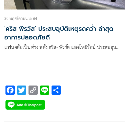
30 พฤศจิกายน 2564
'คริส พีรวัส' ประสบอุบัติเหตุรถคว่ำ ล่าสุด
อาการปลอดภัยดี
แฟนคลับเป็นห่วง หลัง คริส- พีรวัส แสงโพธิรัตน์ ประสบอุบ…
F
T
C
Li
S
ac
wi
o
n
h
e
tt
p
e
ar
b
er
y
e
o
Li