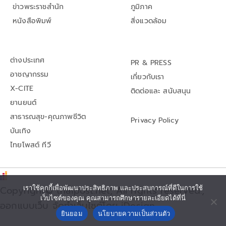
ข่าวพระราชสำนัก
ภูมิภาค
หนังสือพิมพ์
สิ่งแวดล้อม
ต่างประเทศ
PR & PRESS
อาชญากรรม
เกี่ยวกับเรา
X-CITE
ติดต่อและ สนับสนุน
ยานยนต์
สาธารณสุข-คุณภาพชีวิต
Privacy Policy
บันเทิง
ไทยโพสต์ ทีวี
Copyright© thaipost.net, All rights reserved.,
เราใช้คุกกี้เพื่อพัฒนาประสิทธิภาพ และประสบการณ์ที่ดีในการใช้
เว็บไซต์ของคุณ คุณสามารถศึกษารายละเอียดได้ที่นี่
ออกแบบเว็บ จัดทำเว็บไซต์โดย iDesign
ยินยอม
นโยบายความเป็นส่วนตัว