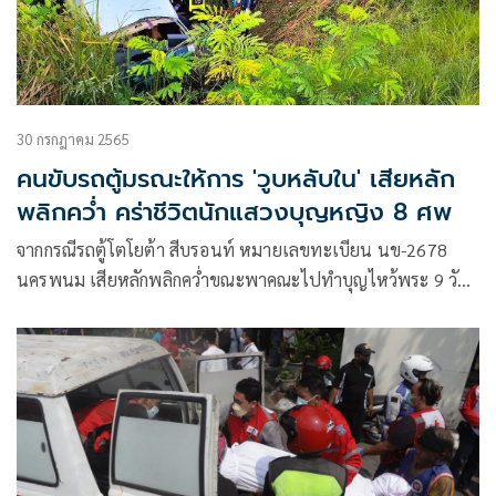
30 กรกฎาคม 2565
คนขับรถตู้มรณะให้การ 'วูบหลับใน' เสียหลัก
พลิกคว่ำ คร่าชีวิตนักแสวงบุญหญิง 8 ศพ
จากกรณีรถตู้โตโยต้า สีบรอนท์ หมายเลขทะเบียน นข-2678
นครพนม เสียหลักพลิกคว่ำขณะพาคณะไปทำบุญไหว้พระ 9 วัด
ที่ จ.ชัยภูมิ เหตุเกิดบนถนนเลี่ยงเมืองสายขอนแก่น-กาฬสินธุ์
ต.พระลับ อ.เมือง จ.ขอนแก่น ตรงข้ามวัดทุ่งเศรษฐี จนทำให้มีผู้
บาดเจ็บและเสียชีวิต ตามข่าวที่ได้นำเสนอไปแล้วนั้น