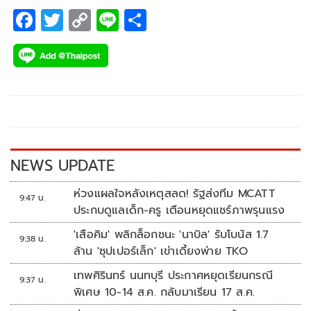
F
T
C
Li
S
ac
wi
o
n
h
e
tt
p
e
ar
b
er
y
e
o
Li
o
n
k
k
NEWS UPDATE
ห่วงแผลใจหลังเหตุสลด! รัฐส่งทีม MCATT
9:47 น.
ประกบดูแลเด็ก-ครู เตือนหยุดแชร์ภาพรุนแรง
'เสือคิม' พลิกล็อกชนะ 'นาบิล' รับโบนัส 1.7
9:38 น.
ล้าน 'ซุปเปอร์เล็ก' เข่าเดี้ยงพ่าย TKO
เทพศิรินทร์ นนทบุรี ประกาศหยุดเรียนกรณี
9:37 น.
พิเศษ 10-14 ส.ค. กลับมาเรียน 17 ส.ค.