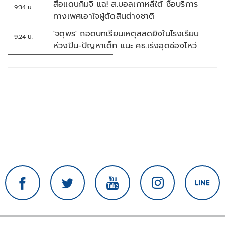
สื่อแดนกิมจิ แฉ! ส.บอลเกาหลีใต้ ซื้อบริการ
9:34 น.
ทางเพศเอาใจผู้ตัดสินต่างชาติ
'จตุพร' ถอดบทเรียนเหตุสลดยิงในโรงเรียน
9:24 น.
ห่วงปืน-ปัญหาเด็ก แนะ ศธ.เร่งอุดช่องโหว่