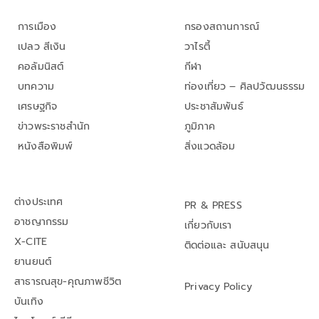
การเมือง
กรองสถานการณ์
เปลว สีเงิน
วาไรตี้
คอลัมนิสต์
กีฬา
บทความ
ท่องเที่ยว – ศิลปวัฒนธรรม
เศรษฐกิจ
ประชาสัมพันธ์
ข่าวพระราชสำนัก
ภูมิภาค
หนังสือพิมพ์
สิ่งแวดล้อม
ต่างประเทศ
PR & PRESS
อาชญากรรม
เกี่ยวกับเรา
X-CITE
ติดต่อและ สนับสนุน
ยานยนต์
สาธารณสุข-คุณภาพชีวิต
Privacy Policy
บันเทิง