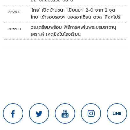
อย่างสงบในวัย 68 ปี
'ไทย' เปิดบ้านชนะ 'เมียนมา' 2-0 จาก 2 จุด
22:26 น.
โทษ เข้ารอบรองฯ บอลอาเซียน ดวล 'สิงคโปร์'
วธ.เตรียมพร้อม พิธีการศพในพระบรมราชานุ
20:59 น.
เคราะห์ เหตุยิงในโรงเรียน