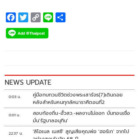
F
T
C
Li
S
ac
wi
o
n
h
e
tt
p
e
ar
b
er
y
e
o
Li
o
n
k
k
NEWS UPDATE
คู่มือทบทวนชีวิตช่วงพระเสาร์จร(7)เดินถอย
0:03 น.
หลังสำหรับคนทุกลัคนาราศีตอนที่2
สอบท้องถิ่น-ฮั้วสว.-ผลงานไม่ออก บั่นทอนเชื่อ
0:01 น.
มั่น'รัฐบาลอนุทิน'
'ลิโอเนล เมสซี' สูญเสียคุณพ่อ 'ฮอร์เก' จากไป
22:37 น.