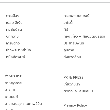
การเมือง
กรองสถานการณ์
เปลว สีเงิน
วาไรตี้
คอลัมนิสต์
กีฬา
บทความ
ท่องเที่ยว – ศิลปวัฒนธรรม
เศรษฐกิจ
ประชาสัมพันธ์
ข่าวพระราชสำนัก
ภูมิภาค
หนังสือพิมพ์
สิ่งแวดล้อม
ต่างประเทศ
PR & PRESS
อาชญากรรม
เกี่ยวกับเรา
X-CITE
ติดต่อและ สนับสนุน
ยานยนต์
สาธารณสุข-คุณภาพชีวิต
Privacy Policy