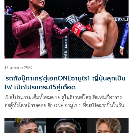
13 เมษายน 2569
'รถถังบู๊ทาเครุ'คู่เอกONEซามูไร1 ญี่ปุ่นลุกเป็น
ไฟ เปิดโปรแกรม15คู่เดือด
เปิดโปรแกรมเต็มทั้งหมด 15 คู่ในอีเวนต์ใหญ่ที่แฟนกีฬาการ
ต่อสู้ทั่วโลกเฝ้ารอคอย ศึก ONE ซามูไร 1 ที่จะเปิดฉากขึ้นในวัน
พุธที่ 29 เม.ย.นี้ ณ สนามอาริอาเกะ อารีนา กรุงโตเกียว ประเทศ
ญี่ปุ่น พร้อมจัดเต็มการแข่งขันชิงแชมป์โลก ONE มากถึง 4 คู่ใน
อีเวนต์เดียว โดยมี 2 นักชกไทยร่วมขึ้นสังเวียนชิงชัย ได้แก่ “รถ