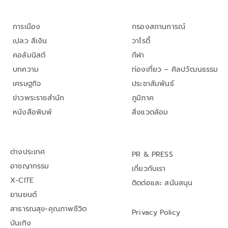
การเมือง
กรองสถานการณ์
เปลว สีเงิน
วาไรตี้
คอลัมนิสต์
กีฬา
บทความ
ท่องเที่ยว – ศิลปวัฒนธรรม
เศรษฐกิจ
ประชาสัมพันธ์
ข่าวพระราชสำนัก
ภูมิภาค
หนังสือพิมพ์
สิ่งแวดล้อม
ต่างประเทศ
PR & PRESS
อาชญากรรม
เกี่ยวกับเรา
X-CITE
ติดต่อและ สนับสนุน
ยานยนต์
สาธารณสุข-คุณภาพชีวิต
Privacy Policy
บันเทิง