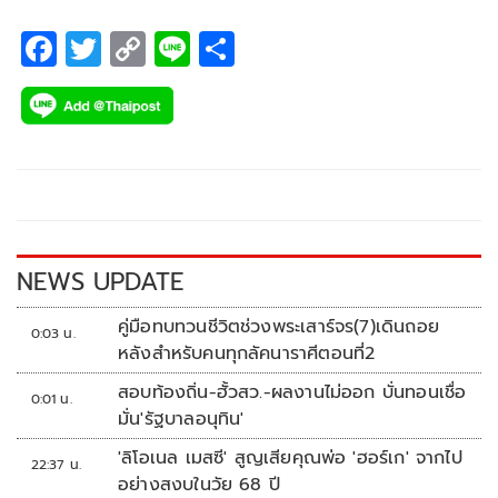
เวต ซูเปอร์ไฟต์ 5 ยก ศึก ONE 165 ซึ่งกำหนดจัดขึ้นในวัน
อาทิตย์ที่ 28 ม.ค.นี้ ที่ อาริอาเกะ อารีนา กรุงโตเกียว
F
T
C
Li
S
ac
wi
o
n
h
e
tt
p
e
ar
b
er
y
e
o
Li
o
n
k
k
NEWS UPDATE
คู่มือทบทวนชีวิตช่วงพระเสาร์จร(7)เดินถอย
0:03 น.
หลังสำหรับคนทุกลัคนาราศีตอนที่2
สอบท้องถิ่น-ฮั้วสว.-ผลงานไม่ออก บั่นทอนเชื่อ
0:01 น.
มั่น'รัฐบาลอนุทิน'
'ลิโอเนล เมสซี' สูญเสียคุณพ่อ 'ฮอร์เก' จากไป
22:37 น.
อย่างสงบในวัย 68 ปี