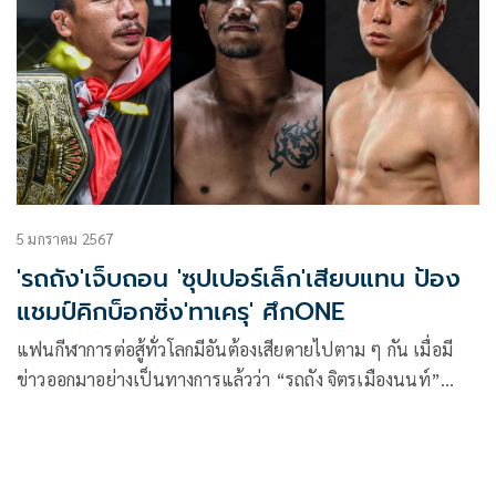
ถัง จิตรเมืองนนท์” และ “ทรงชัยน้อย เกียรติทรงฤทธิ์”
5 มกราคม 2567
'รถถัง'เจ็บถอน 'ซุปเปอร์เล็ก'เสียบแทน ป้อง
แชมป์คิกบ็อกซิ่ง'ทาเครุ' ศึกONE
แฟนกีฬาการต่อสู้ทั่วโลกมีอันต้องเสียดายไปตาม ๆ กัน เมื่อมี
ข่าวออกมาอย่างเป็นทางการแล้วว่า “รถถัง จิตรเมืองนนท์”
แชมป์โลก ONE มวยไทย รุ่นฟลายเวต (125-135 ป.) มีอาการ
บาดเจ็บจากการฝึกซ้อมจนต้องถอนชกกับ “ทาเครุ เซกาวา” นัก
ชกซูเปอร์สตาร์ จากญี่ปุ่นที่มีคิวฉะกันในกติกาคิกบ็อกซิ่ง รุ่นฟลาย