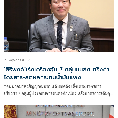
22 พฤษภาคม 2569
‘สิริพงศ์’เร่งเครื่องอุ้ม 7 กลุ่มขนส่ง ตรึงค่า
โดยสาร-ลดผลกระทบน้ำมันแพง
“คมนาคม”ส่งสัญญาณบวก หลังถกคลัง เล็งเคาะมาตรการ
เยียวยา 7 กลุ่มผู้ประกอบการขนส่งต่อเนื่อง หลังมาตรการเดิมคุม
ดัชนีค่าโดยสารพุ่งไม่เกิน 10% ด้าน “เอกนิติ”รับลูกหาช่องใช้งบ
เหลือจ่ายตรึงค่าโดยสาร ถกต่อสัปดาห์หน้า รุกเปลี่ยนผ่านสู่
พลังงานสะอาด