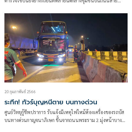
ตำรวจใช้ปืนยิงยางรถยนต์หลายนัดกลางชุมชนบนถนนสาย
ปรียาตัดออกถนนรัตนราช
20 กุมภาพันธ์ 2566
ระทึก! ทัวร์บุญหนีตาย บนทางด่วน
ศูนย์วิทยุกู้ชีพปราการ รับแจ้งมีเหตุไฟไหม้ห้องเครื่องของรถบัส
บนทางด่วนกาญจนาภิเษก ขึ้นจากถนนพระราม 2 มุ่งหน้าบางนา
กม. 6+900 ฝั่ง B ตำบลบางหญ้าแพรก