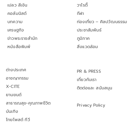
เปลว สีเงิน
วาไรตี้
คอลัมนิสต์
กีฬา
บทความ
ท่องเที่ยว – ศิลปวัฒนธรรม
เศรษฐกิจ
ประชาสัมพันธ์
ข่าวพระราชสำนัก
ภูมิภาค
หนังสือพิมพ์
สิ่งแวดล้อม
ต่างประเทศ
PR & PRESS
อาชญากรรม
เกี่ยวกับเรา
X-CITE
ติดต่อและ สนับสนุน
ยานยนต์
สาธารณสุข-คุณภาพชีวิต
Privacy Policy
บันเทิง
ไทยโพสต์ ทีวี