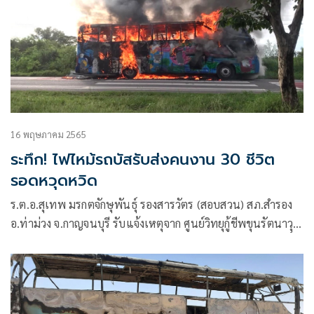
16 พฤษภาคม 2565
ระทึก! ไฟไหม้รถบัสรับส่งคนงาน 30 ชีวิต
รอดหวุดหวิด
ร.ต.อ.สุเทพ มรกตจักษุพันธุ์ รองสารวัตร (สอบสวน) สภ.สำรอง
อ.ท่าม่วง จ.กาญจนบุรี รับแจ้งเหตุจาก ศูนย์วิทยุกู้ชีพขุนรัตนาวุุธ
มูลนิธิมิราเคิลออฟไลฟ์ประจำจังหวัดกาญจนบุรี ว่า เกิดเหตุเพลิง
ไหม้ รถบัส ยี่ห้อเบนซ์ สีลายกราฟฟิค