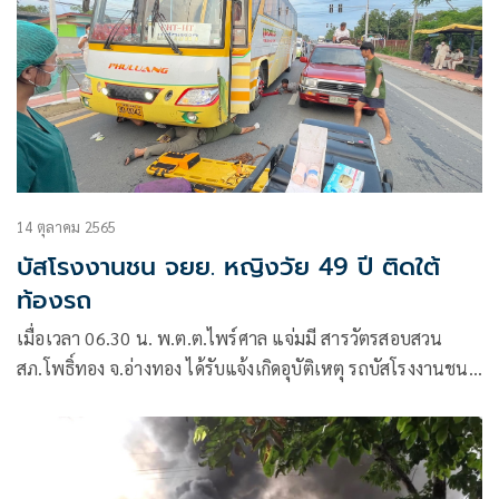
14 ตุลาคม 2565
บัสโรงงานชน จยย. หญิงวัย 49 ปี ติดใต้
ท้องรถ
เมื่อเวลา 06.30 น. พ.ต.ต.ไพร์ศาล แจ่มมี สารวัตรสอบสวน
สภ.โพธิ์ทอง จ.อ่างทอง ได้รับแจ้งเกิดอุบัติเหตุ รถบัสโรงงานชน
กับรถจักรยานยนต์ ที่บริเวณแยกหัวเด่น ม.2 ต.หนองแม่ไก่
อ.โพธิ์ทอง จ.อ่างทอง