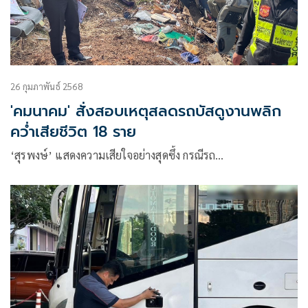
26 กุมภาพันธ์ 2568
'คมนาคม' สั่งสอบเหตุสลดรถบัสดูงานพลิก
คว่ำเสียชีวิต 18 ราย
‘สุรพงษ์’ แสดงความเสียใจอย่างสุดซึ้ง กรณีรถ…