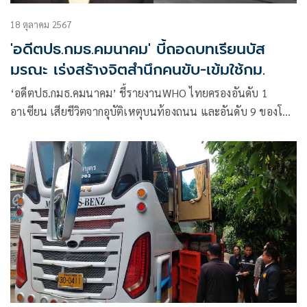
18 ตุลาคม 2567
'อดีตปธ.กมธ.คมนาคม' บี้ถอดบทเรียนบัส
มรณะ เร่งสร้างจิตสำนึกคนขับ-เข้มใช้กม.
‘อดีตปธ.กมธ.คมนาคม’ ชี้รายงานWHO ไทยครองอันดับ 1
อาเซียน เสียชีวิตจากอุบัติเหตุบนท้องถนน และอันดับ 9 ของโลก
สาเหตุหลักคนขับรถประมาท แนะรัฐบาลถอดบทเรียน
โศกนาฏกรรมบัสมรณะ