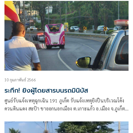
10 กุมภาพันธ์ 2566
ระทึก! ยิงผู้โดยสารบนรถมินิบัส
ศูนย์รับแจ้งเหตุฉุกเฉิน 191 ภูเก็ต รับแจ้งเหตุยิงปืนบริเวณโค้ง
ควนดินแดง สะปำ ขาออกนอกเมือง ต.เกาะแก้ว อ.เมือง จ.ภูเก็ต
มีชายไทยใช้อาวุธปืนก่อเหตุยิงปืนภายในรถบัสภูเก็ต-พัทลุง