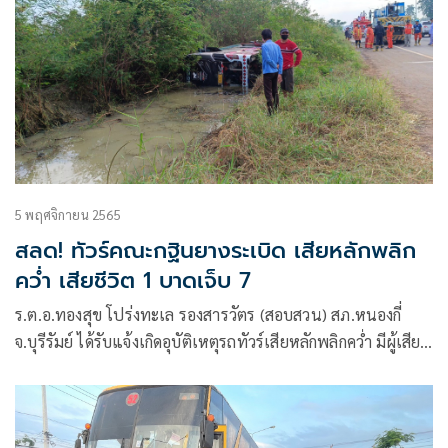
5 พฤศจิกายน 2565
สลด! ทัวร์คณะกฐินยางระเบิด​ เสียหลักพลิก
คว่ำ​ เสียชีวิต 1 บาดเจ็บ 7
ร.ต.อ.ทองสุข โปร่งทะเล รองสารวัตร (สอบสวน) สภ.หนองกี่
จ.บุรีรัมย์ ได้รับแจ้งเกิดอุบัติเหตุ​รถทัวร์เสียหลักพลิกคว่ำ มีผู้เสีย
ชีวิตและบาดเจ็บหลายราย จึงได้รายงานผู้บังคับบัญชาทราบ
ก่อนจะเดินทางไปตรวจสอบที่เกิดเหตุ