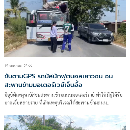
15 มกราคม 2566
ขับตามGPS รถบัสนักฟุตบอลเยาวชน ชน
สะพานข้ามมอเตอร์เวย์เจ็บอื้อ
มีอุบัติเหตุรถบัสชนสะพานข้ามถนนมอเตอร์เวย์ ทำให้มีผู้ได้รับ
บาดเจ็บหลายราย ที่เกิดเหตุบริเวณใต้สะพานข้ามถนน
มอเตอร์เวย์ สาย 7 ถนนเลียบคลองพระองค์เจ้าไชยานุชิต ตำบล
บางบ่อ