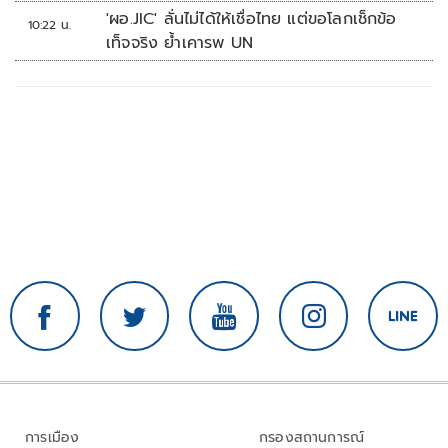
'ผอ.JIC' ลั่นไม่ได้ให้เชื่อไทย แต่ขอโลกเช็กข้อ
10:22 น.
เท็จจริง ย้ำเคารพ UN
การเมือง
กรองสถานการณ์