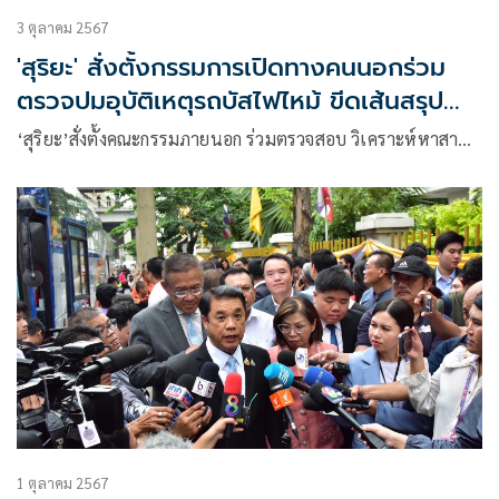
3 ตุลาคม 2567
'สุริยะ' สั่งตั้งกรรมการเปิดทางคนนอกร่วม
ตรวจปมอุบัติเหตุรถบัสไฟไหม้ ขีดเส้นสรุป
ผล15วัน
‘สุริยะ’สั่งตั้งคณะกรรมภายนอก ร่วมตรวจสอบ วิเคราะห์หาสา…
1 ตุลาคม 2567