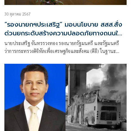
30 ตุลาคม 2567
“รองนายกฯประเสริฐ” มอบนโยบาย สสส.สั่ง
ด่วนยกระดับสร้างความปลอดภัยทางถนนใน
เด็กและเยาวชน 3 ด้าน “รถบัสปลอดภัย-สวม
นายประเสริฐ จันทรรวงทอง รองนายกรัฐมนตรี และรัฐมนตรี
หมวกนิรภัย-ส่งเสริมวินัยจราจร”
ว่าการกระทรวงดิจิทัลเพื่อเศรษฐกิจและสังคม (ดีอี) ในฐานะ
ประธานกองทุนสนับสนุนการสร้างเสริมสุขภาพ กล่าวภายหลัง
การประชุมคณะกรรมการกองทุนฯ สสส.