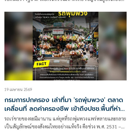
การรถพุ่มพวงทั่วประเทศ เข้าร่วมโครงการ “ไทยช่วยไทย” ลด
ภาระ ลดค่าครองชีพ ผ่านเครือข่ายรถพุ่มพวง เพื่อเสริมบทบาท
ของผู้ค้ารายย่อยในการกระจายสินค้าราคาประหยัด ตรงถึงมือ
ประชาชนในชุมชนและพื้นที่ห่างไกลทั่วประเทศ
19 เมษายน 2569
กรมการปกครอง เล่าที่มา 'รถพุ่มพวง' ตลาด
เคลื่อนที่ ลดค่าครองชีพ เข้าถึงปชช.พื้นที่ห่าง
ไกล
รถเร่ขายของจะมีมานาน แต่ยุคที่รถพุ่มพวงแพร่หลายและกลาย
เป็นสัญลักษณ์ของสังคมไทยอย่างแท้จริง คือช่วง พ.ศ. 2531 –