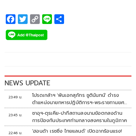
F
T
C
Li
S
ac
wi
o
n
h
e
tt
p
e
ar
b
er
y
e
o
Li
o
n
k
k
NEWS UPDATE
โปรดเกล้าฯ 'พันเอกสุภัทร ชูตินันทน์' ดำรง
23:49 น.
ตำแหน่งนายทหารปฏิบัติการฯ-พระราชทานยศ
'พลตรี'
ซาอุฯ-ตุรเคีย-ปากีสถานลงนามข้อตกลงด้าน
23:45 น.
การป้องกันประเทศท่ามกลางสงครามในภูมิภาค
'ฮอนด้า เรซซิ่ง ไทยแลนด์' เปิดฉากร้อนแรง!
22:46 น.