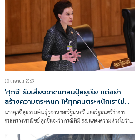
10 เมษายน 2569
'ศุภจี' รับเสี่ยงขาดแคลนปุ๋ยยูเรีย แต่อย่า
สร้างความตระหนก ให้ทุกคนตระหนักเราไม่
เปลี่ยนไม่ได้แล้ว
นางศุภจี สุธรรมพันธุ์ รองนายกรัฐมนตรี และรัฐมนตรีว่าการ
กระทรวงพาณิชย์ ลุกชี้แจงว่า กรณีที่มี สส.แสดงความห่วงใยว่า
รัฐบาลไม่มีการดูแลนโยบายเร่งด่วน