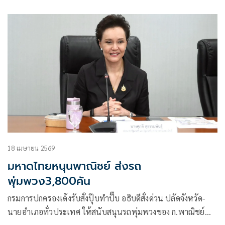
2534 ในสมัยรัฐบาล พล.อ. ชาติชาย ชุณหะวัณ
18 เมษายน 2569
มหาดไทยหนุนพาณิชย์ ส่งรถ
พุ่มพวง3,800คัน
กรมการปกครองเด้งรับสั่งปุ๊บทำปั๊บ อธิบดีสั่งด่วน ปลัดจังหวัด-
นายอำเภอทั่วประเทศ ให้สนับสนุนรถพุ่มพวงของ ก.พาณิชย์