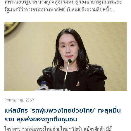
ประเทศ
ที่ทำเนียบรัฐบาล นางศุภจี สุธรรมพันธุ์ รองนายกรัฐมนตรีและ
รัฐมนตรีว่าการกระทรวงพาณิชย์ เปิดเผยถึงความคืบหน้า
มาตรการลดภาระค่าค
9 พฤษภาคม 2569
แห่สมัคร ‘รถพุ่มพวงไทยช่วยไทย’ ทะลุหมื่น
ราย ลุยส่งของถูกถึงชุมชน
โครงการ “รถพุ่มพวงไทยช่วยไทย” ปิดรับสมัครคึกคัก มีผู้