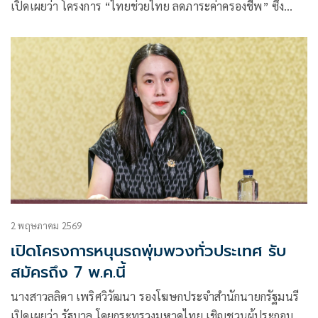
เปิดเผยว่า โครงการ “ไทยช่วยไทย ลดภาระค่าครองชีพ” ซึ่ง
ดำเนินการผ่านที่ว่าการอำเภอทั่วประเทศ ได้รับการตอบรับอย่าง
ล้นหลามตั้งแต่วันแรก โดยมีประชาชนเข้าร่วมแล้วกว่า
283,894 คน ครอบคลุม 878 อำเภอ ใน 76 จังหวัด (ไม่รวม
กรุงเทพมหานคร)
2 พฤษภาคม 2569
เปิดโครงการหนุนรถพุ่มพวงทั่วประเทศ รับ
สมัครถึง 7 พ.ค.นี้
นางสาวลลิดา เพริศวิวัฒนา รองโฆษกประจำสำนักนายกรัฐมนรี
เปิดเผยว่า รัฐบาล โดยกระทรวงมหาดไทย เชิญชวนผู้ประกอบ