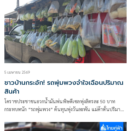
5 เมษายน 2569
ชาวบ้านกระอัก! รถพุ่มพวงจำใจเฉือนปริมาณ
สินค้า
โคราชประชาชนอวกน้ำมันพ่นพิษดีเซลพุ่งลิตรละ 50 บาท
กระทบหนัก “รถพุ่มพวง” ต้นทุนพุ่งวันละพัน แม่ค้าหั่นปริมาณ
สินค้า วอนรัฐเร่งแก้ก่อนราคาของกินขยับ