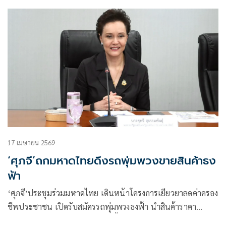
3,800 คัน วิ่งขายของถูกทั่วไทย กลุ่มสมาพันธ์ชาวสวนปาล์ม
น้ำมันโวยมาตรการคุมส่งออกทำเกษตรกรเดือดร้อนรายได้ลด
ฮวบ
17 เมษายน 2569
‘ศุภจี’ถกมหาดไทยดึงรถพุ่มพวงขายสินค้าธง
ฟ้า
‘ศุภจี’ประชุมร่วมมหาดไทย เดินหน้าโครงการเยียวยาลดค่าครอง
ชีพประชาชน เปิดรับสมัครรถพุ่มพวงธงฟ้า นำสินค้าราคา
ประหยัดขายให้กับประชาชนในพื้นที่ห่างไกลทั่วประเทศ