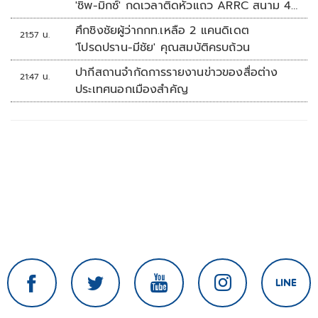
'ชิพ-มิกซ์' กดเวลาติดหัวแถว ARRC สนาม 4
ที่มัลดาลิกา
ศึกชิงชัยผู้ว่ากกท.เหลือ 2 แคนดิเดต
21:57 น.
'โปรดปราน-มีชัย' คุณสมบัติครบถ้วน
ปากีสถานจำกัดการรายงานข่าวของสื่อต่าง
21:47 น.
ประเทศนอกเมืองสำคัญ