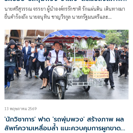
ผิดกฎหมาย
นายศรีสุวรรณ จรรยา ผู้นำองค์กรรักชาติ รักแผ่นดิน เดินทางมา
ยื่นคำร้องถึง นายอนุทิน ชาญวีรกูล นายกรัฐมนตรีและ
รมว.มหาดไทย และนางศุภจี สุธรรมพันธุ์ รองนายกรัฐมนตรีและ
รมว.พาณิชย์ ผ่านศูนย์รับเรื่องราวร้องทุกข์ของรัฐบาล
13 พฤษภาคม 2569
'นักวิชาการ' ฟาด 'รถพุ่มพวง' สร้างภาพ ผล
ลัพท์ความเหลื่อมล้ำ แนะควบคุมการผูกขาด