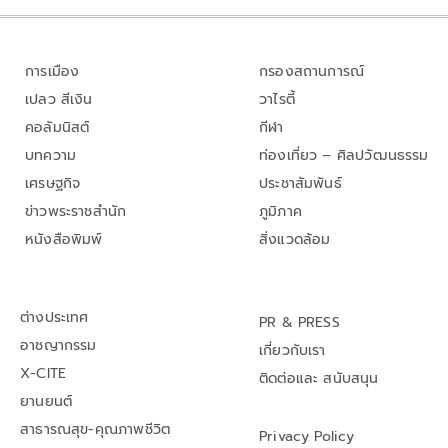
การเมือง
กรองสถานการณ์
เปลว สีเงิน
วาไรตี้
คอลัมนิสต์
กีฬา
บทความ
ท่องเที่ยว – ศิลปวัฒนธรรม
เศรษฐกิจ
ประชาสัมพันธ์
ข่าวพระราชสำนัก
ภูมิภาค
หนังสือพิมพ์
สิ่งแวดล้อม
ต่างประเทศ
PR & PRESS
อาชญากรรม
เกี่ยวกับเรา
X-CITE
ติดต่อและ สนับสนุน
ยานยนต์
สาธารณสุข-คุณภาพชีวิต
Privacy Policy