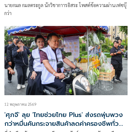
สินค้า
นายกมล กมลตระกูล นักวิชากาารอิสระ โพสต์ข้อความผ่านเฟซบุ๊
กว่า
12 พฤษภาคม 2569
'ศุภจี' ลุย 'ไทยช่วยไทย Plus' ส่งรถพุ่มพวง
กว่าหมื่นคันกระจายสินค้าลดค่าครองชีพทั่ว