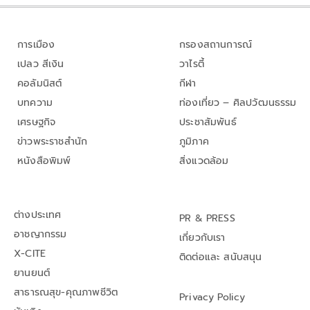
การเมือง
กรองสถานการณ์
เปลว สีเงิน
วาไรตี้
คอลัมนิสต์
กีฬา
บทความ
ท่องเที่ยว – ศิลปวัฒนธรรม
เศรษฐกิจ
ประชาสัมพันธ์
ข่าวพระราชสำนัก
ภูมิภาค
หนังสือพิมพ์
สิ่งแวดล้อม
ต่างประเทศ
PR & PRESS
อาชญากรรม
เกี่ยวกับเรา
X-CITE
ติดต่อและ สนับสนุน
ยานยนต์
สาธารณสุข-คุณภาพชีวิต
Privacy Policy