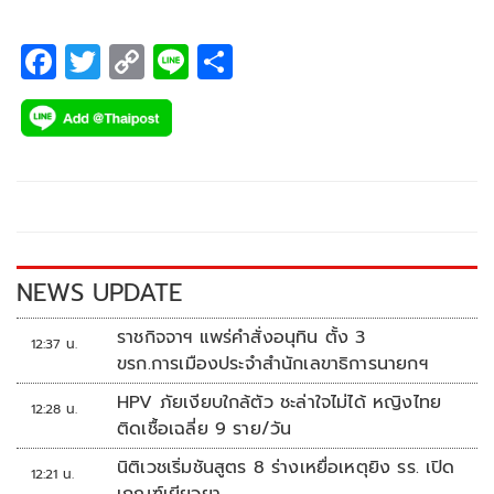
F
T
C
Li
S
ac
wi
o
n
h
e
tt
p
e
ar
b
er
y
e
o
Li
o
n
k
k
NEWS UPDATE
ราชกิจจาฯ แพร่คำสั่งอนุทิน ตั้ง 3
12:37 น.
ขรก.การเมืองประจำสำนักเลขาธิการนายกฯ
HPV ภัยเงียบใกล้ตัว ชะล่าใจไม่ได้ หญิงไทย
12:28 น.
ติดเชื้อเฉลี่ย 9 ราย/วัน
นิติเวชเริ่มชันสูตร 8 ร่างเหยื่อเหตุยิง รร. เปิด
12:21 น.