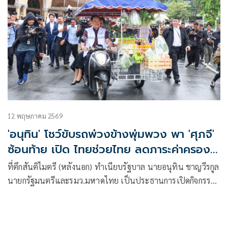
12 พฤษภาคม 2569
'อนุทิน' โชว์ขับรถพ่วงข้างพุ่มพวง พา 'ศุภจี'
ซ้อนท้าย เปิด ไทยช่วยไทย ลดภาระค่าครอง
ชีพ
ที่ตึกสันติไมตรี (หลังนอก) ทำเนียบรัฐบาล นายอนุทิน ชาญวีรกูล
นายกรัฐมนตรีและรมว.มหาดไทย เป็นประธานการเปิดกิจกรรม
“ไทยช่