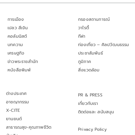
การเมือง
กรองสถานการณ์
เปลว สีเงิน
วาไรตี้
คอลัมนิสต์
กีฬา
บทความ
ท่องเที่ยว – ศิลปวัฒนธรรม
เศรษฐกิจ
ประชาสัมพันธ์
ข่าวพระราชสำนัก
ภูมิภาค
หนังสือพิมพ์
สิ่งแวดล้อม
ต่างประเทศ
PR & PRESS
อาชญากรรม
เกี่ยวกับเรา
X-CITE
ติดต่อและ สนับสนุน
ยานยนต์
สาธารณสุข-คุณภาพชีวิต
Privacy Policy