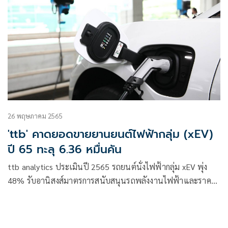
26 พฤษภาคม 2565
'ttb' คาดยอดขายยานยนต์ไฟฟ้ากลุ่ม (xEV)
ปี 65 ทะลุ 6.36 หมื่นคัน
ttb analytics ประเมินปี 2565 รถยนต์นั่งไฟฟ้ากลุ่ม xEV พุ่ง
48% รับอานิสงส์มาตรการสนับสนุนรถพลังงานไฟฟ้าและราคา
น้ำมันแพง แนะธุรกิจเกี่ยวข้องเร่งปรับตัวรับการเปลี่ยนแปลง