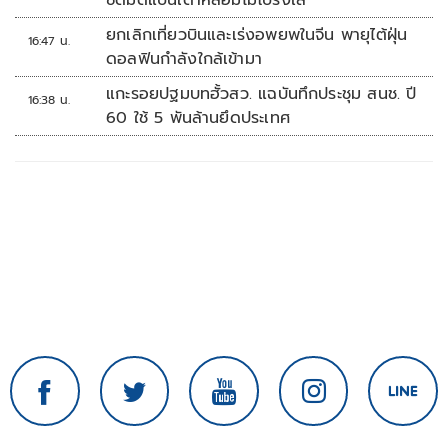
ซัดมติแบนเตาหลอมไม่โปร่งใส
ยกเลิกเที่ยวบินและเร่งอพยพในจีน พายุไต้ฝุ่น
16:47 น.
ดอลฟินกำลังใกล้เข้ามา
แกะรอยปฐมบทฮั้วสว. แฉบันทึกประชุม สนช. ปี
16:38 น.
60 ใช้ 5 พันล้านยึดประเทศ