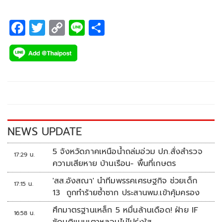
F
T
C
Li
S
ac
wi
o
n
h
e
tt
p
e
ar
b
er
y
e
o
Li
o
n
k
k
NEWS UPDATE
5 จังหวัดภาคเหนือน้ำถล่มอ่วม ปภ.สั่งสำรวจ
17:29 น.
ความเสียหาย บ้านเรือน- พื้นที่เกษตร
'สส.อังสณา' นำทีมพรรคเศรษฐกิจ ช่วยเด็ก
17:15 น.
13 ถูกทำร้ายซ้ำซาก ประสานพม.เข้าคุ้มครอง
ศึกมาตรฐานเหล็ก 5 หมื่นล้านเดือด! ฝ่าย IF
16:58 น.