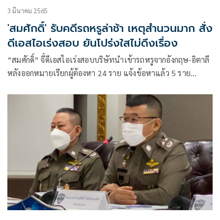
3 มีนาคม 2565
'สมศักดิ์' รับคดีรถหรูล่าช้า เหตุสำนวนมาก สั่ง
ดีเอสไอเร่งสอบ ยันโปร่งใสไม่ดึงเรื่อง
“สมศักดิ์​” จี้ดีเอสไอเร่งสอบบริษัทนำเข้ารถหรูจากอังกฤษ-อิตาลี
หลังออกหมายเรียกผู้ต้องหา 24 ราย แจ้งข้อหาแล้ว 5 ราย
ยอมรับมีความล่าช้าเพราะมีสำนวนจำนวนมาก เผยทำกลุ่มแรก
เสร็จภายในเดือนมี.ค.นี้