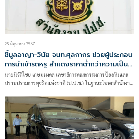
25 มิถุนายน 2567
ชี้มูลอาญา-วินัย จนท.ศุลกากร ช่วยผู้ประกอบ
การนำเข้ารถหรู สำแดงราคาต่ำกว่าความเป็น
จริง
นายนิวัติไชย เกษมมงคล เลขาธิการคณะกรรมการป้องกันและ
ปราบปรามการทุจริตแห่งชาติ (ป.ป.ช.) ในฐานะโฆษกสำนักงาน
ป.ป.ช. แถลง