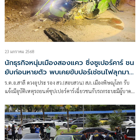
23 มกราคม 2568
นักธุรกิจหนุ่มเมืองสองแคว ซิ่งซูเปอร์คาร์ ชน
ยับก่อนหายตัว พบเคยขับปอร์เช่ชนไฟลุกมา
แล้ว
ร.ต.อ.สาลี ดวงอุประ รอง สว.(สอบสวน) สภ.เมืองพิษณุโลก รับ
แจ้งมีอุบัติเหตุรถยนต์ซุปเปอร์คาร์เฉี่ยวชนกับรถกระบะมีผู้บาด
เจ็บ บนถนนเส้นสิงหวัฒน์ฝั่งขาออกเมือง หน้าร้านครัวลูกสาวกุ้ง
แก้ว หมู่ 3 ต.พลายชุมพล อ.เมือง จ.พิษณุโลก