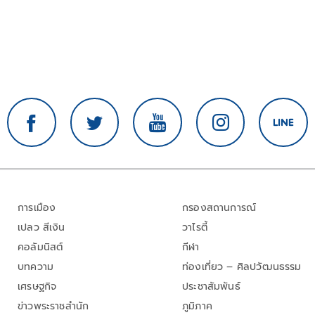
การเมือง
กรองสถานการณ์
เปลว สีเงิน
วาไรตี้
คอลัมนิสต์
กีฬา
บทความ
ท่องเที่ยว – ศิลปวัฒนธรรม
เศรษฐกิจ
ประชาสัมพันธ์
ข่าวพระราชสำนัก
ภูมิภาค