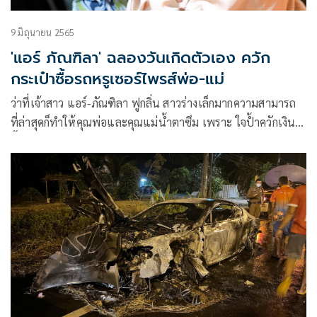
9 มิถุนายน 2565
'แอร์ ภัณฑิลา' ฉลองวันเกิดตัวเอง ควัก
กระเป๋าซื้อรถหรูเซอร์ไพรส์พ่อ-แม่
ว่าที่เจ้าสาว แอร์-ภัณฑิลา ฟูกลิ่น สาวร่างเล็กมากความสามารถ
ที่ล่าสุดก็ทำให้คุณพ่อและคุณแม่น้ำตาซึม เพราะ ใจป้ำควักเงิน
ซื้อรถหรูให้พ่อแม่เนื่องในวันเกิดตัวเอง และพาไปชมบรรยากาศ
ครอบครัวสุดอบอุ่นในวันพักผ่อน เนื่องในโอกาสวันคล้ายวันเกิด
ของตัวเองและคุณแม่แฟนหนุ่ม ไอซ์ รัชชสิทธิ์ อีกด้วย