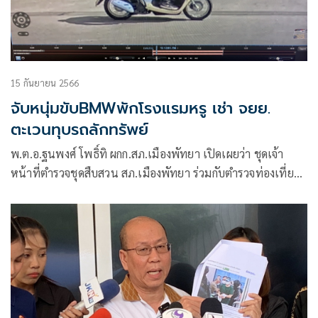
15 กันยายน 2566
จับหนุ่มขับBMWพักโรงแรมหรู เช่า จยย.
ตะเวนทุบรถลักทรัพย์
พ.ต.อ.ฐนพงศ์ โพธิ์ทิ ผกก.สภ.เมืองพัทยา เปิดเผยว่า ชุดเจ้า
หน้าที่ตำรวจชุดสืบสวน สภ.เมืองพัทยา ร่วมกับตำรวจท่องเที่ยว
ตำรวจตรวจคนเข้าเมือง นำกำลังบุกไปจับกุม