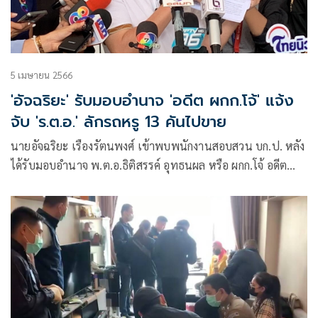
5 เมษายน 2566
'อัจฉริยะ' รับมอบอำนาจ 'อดีต ผกก.โจ้' แจ้ง
จับ 'ร.ต.อ.' ลักรถหรู 13 คันไปขาย
นายอัจฉริยะ เรืองรัตนพงศ์ เข้าพบพนักงานสอบสวน บก.ป. หลัง
ได้รับมอบอำนาจ พ.ต.อ.ธิติสรรค์ อุทธนผล หรือ ผกก.โจ้ อดีต
ผกก.สภ.เมืองนครสวรรค์ ให้มาร้องทุกข์กล่าวโทษดำเนินคดี
อาญากับกลุ่มขบวนการ ร่วมกันลักทรัพย์รถยนต์