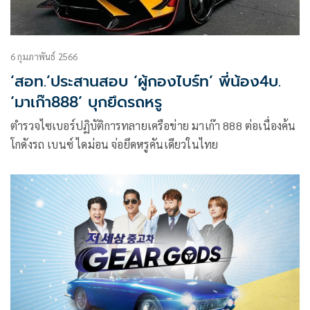
6 กุมภาพันธ์ 2566
‘สอท.’ประสานสอบ ‘ผู้กองไบร์ท’ พี่น้อง4บ.
‘มาเก๊า888’ บุกยึดรถหรู
ตำรวจไซเบอร์ปฏิบัติการทลายเครือข่าย มาเก๊า 888 ต่อเนื่องค้น
โกดังรถ เบนซ์ ไดม่อน จ่อยึดหรูคันเดียวในไทย