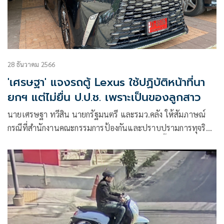
28 ธันวาคม 2566
'เศรษฐา' แจงรถตู้ Lexus ใช้ปฏิบัติหน้าที่นา
ยกฯ แต่ไม่ยื่น ป.ป.ช. เพราะเป็นของลูกสาว
นายเศรษฐา ทวีสิน นายกรัฐมนตรี และรมว.คลัง ให้สัมภาษณ์
กรณีที่สำนักงานคณะกรรมการป้องกันและปราบปรามการทุจริต
แห่งชาติ (ป.ป.ช.) เปิดเผยบัญชีทรัพย์สินและหนี้สินกรณีเข้ารับ
ตำแหน่ง โดยมีทรัพย์สินกว่าพันล้านบาท และของสะสมนาฬิกา
และรถหรู Aston