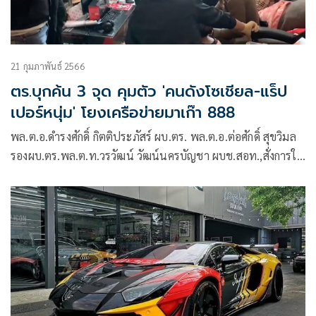
21 กุมภาพันธ์ 2566
ตร.บุกค้น 3 จุด คุมตัว 'คนดังโซเชียล-แร็ป
เปอร์หนุ่ม' โยงเครือข่ายมาเก๊า 888
พล.ต.อ.ดำรงศักดิ์ กิตติประภัสร์ ผบ.ตร. พล.ต.อ.ต่อศักดิ์ สุขวิมล
รองผบ.ตร.พล.ต.ท.วรวัฒน์ วัฒน์นครบัญชา ผบช.สอท.,สั่งการให้
พล.ต.ต.วิวัฒน์ คําชํานาญ พล.ต.ต.ไพโรจน์ สุขรวยธนโชติ รอง
ผบช.สอท. พล.ต.ต. สถิตย์ พรมอุทัย ผบก.สอท.3
พล.ต.ต.ชัชปัณฑกาณฑ์ คล้ายคลึง