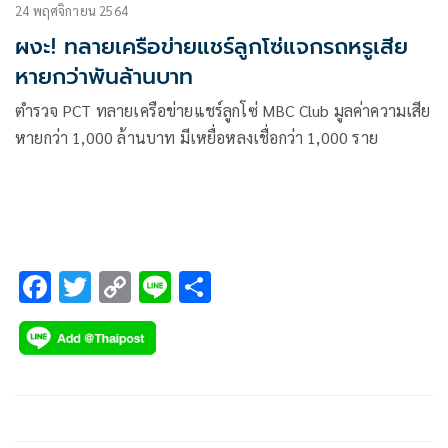
24 พฤศจิกายน 2564
ผงะ! ทลายเครือข่ายแชร์ลูกโซ่แจกรถหรูเสีย
หายกว่าพันล้านบาท
ตำรวจ PCT ทลายเครือข่ายแชร์ลูกโซ่ MBC Club มูลค่าความเสีย
หายกว่า 1,000 ล้านบาท มีเหยื่อหลงเชื่อกว่า 1,000 ราย
F
T
C
Li
S
ac
wi
o
n
h
e
tt
p
e
ar
b
er
y
e
o
Li
o
n