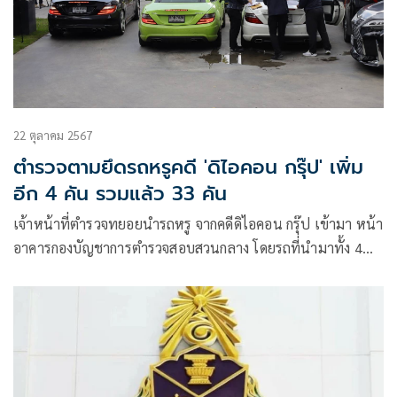
22 ตุลาคม 2567
ตำรวจตามยึดรถหรูคดี 'ดิไอคอน กรุ๊ป' เพิ่ม
อีก 4 คัน รวมแล้ว 33 คัน
เจ้าหน้าที่ตำรวจทยอยนำรถหรู จากคดีดิไอคอน กรุ๊ป เข้ามา หน้า
อาคารกองบัญชาการตำรวจสอบสวนกลาง โดยรถที่นำมาทั้ง 4
คัน ประกอบด้วย 1.BMW 220i สีขาว ทะเบียน ธล 5999
กรุงเทพมหานคร 2.Mercedes