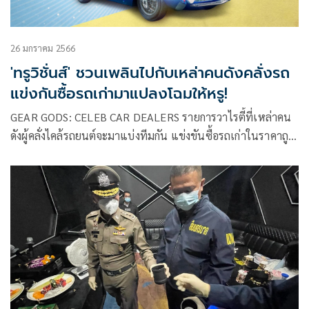
26 มกราคม 2566
'ทรูวิชั่นส์' ชวนเพลินไปกับเหล่าคนดังคลั่งรถ
แข่งกันซื้อรถเก่ามาแปลงโฉมให้หรู!
GEAR GODS: CELEB CAR DEALERS รายการวาไรตี้ที่เหล่าคน
ดังผู้คลั่งไคล้รถยนต์จะมาแบ่งทีมกัน แข่งขันซื้อรถเก่าในราคาถูก
เพื่อนำมายกเครื่อง แปลงโฉมให้กลายเป็นรถหรู และพร้อม
จำหน่าย อีกทั้งยังต้องทำกำไรให้ได้มากกว่าทีมคู่แข่งอีกด้วย