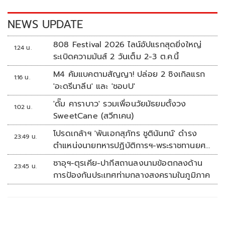
k
k
NEWS UPDATE
808 Festival 2026 ไลน์อัปแรกสุดยิ่งใหญ่
1:24 น.
ระเบิดความมันส์ 2 วันเต็ม 2-3 ต.ค.นี้
M4 คัมแบคตามสัญญา! ปล่อย 2 ซิงเกิลแรก
1:16 น.
'อะดรีนาลีน' และ 'ชอบU'
'ดั๊ม คาราบาว' รวมเพื่อนวัยมัธยมตั้งวง
1:02 น.
SweetCane (สวีทเคน)
โปรดเกล้าฯ 'พันเอกสุภัทร ชูตินันทน์' ดำรง
23:49 น.
ตำแหน่งนายทหารปฏิบัติการฯ-พระราชทานยศ
'พลตรี'
ซาอุฯ-ตุรเคีย-ปากีสถานลงนามข้อตกลงด้าน
23:45 น.
การป้องกันประเทศท่ามกลางสงครามในภูมิภาค