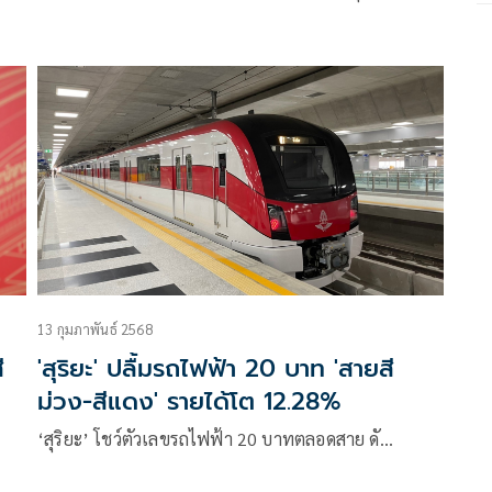
13 กุมภาพันธ์ 2568
ี
'สุริยะ' ปลื้มรถไฟฟ้า 20 บาท 'สายสี
ม่วง-สีแดง' รายได้โต 12.28%
‘สุริยะ’ โชว์ตัวเลขรถไฟฟ้า 20 บาทตลอดสาย ดั…