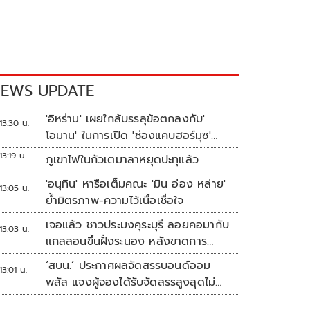
EWS UPDATE
'อิหร่าน' เผยใกล้บรรลุข้อตกลงกับ'
13:30 น.
โอมาน' ในการเปิด 'ช่องแคบฮอร์มุซ'
แล้ว แต่การเปิดขึ้นอยู่กับสหรัฐฯ
13:19 น.
ภูเขาไฟในกัวเตมาลาหยุดปะทุแล้ว
'อนุทิน' หารือเต็มคณะ 'มิน อ่อง หล่าย'
13:05 น.
ย้ำมิตรภาพ-ความไว้เนื้อเชื่อใจ
เจอแล้ว ชาวประมงคุระบุรี ลอยคอมากับ
13:03 น.
แกลลอนขึ้นฝั่งระนอง หลังขาดการ
ติดต่อหลายวัน
‘สบน.’ ประกาศผลจัดสรรบอนด์ออม
13:01 น.
พลัส แจงผู้จองได้รับจัดสรรสูงสุดไม่
เกิน117,000บาท