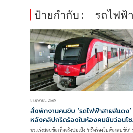
ป้ายกำกับ :
รถไฟฟ้
8 เมษายน 2569
สั่งพักงานคนขับ ‘รถไฟฟ้าสายสีแดง’
หลังคลิปกรีดร้องในห้องคนขับว่อนโซ
เชียล
ขร.เร่งสอบข้อเท็จจริงปมเสีง ‘กรีดร้องในห้องคนขับ’ 