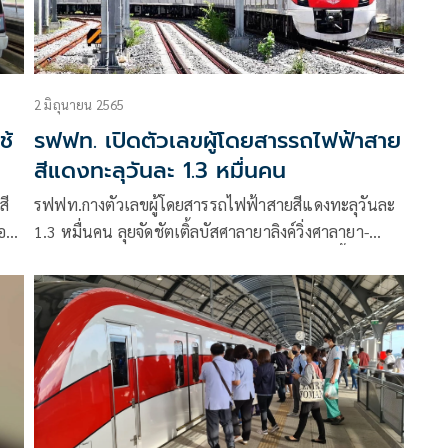
2 มิถุนายน 2565
ช้
รฟฟท. เปิดตัวเลขผู้โดยสารรถไฟฟ้าสาย
สีแดงทะลุวันละ 1.3 หมื่นคน
สี
รฟฟท.กางตัวเลขผู้โดยสารรถไฟฟ้าสายสีแดงทะลุวันละ
่อม
1.3 หมื่นคน ลุยจัดชัตเติ้ลบัสศาลายาลิงค์วิ่งศาลายา-
ตลิ่งชัน-บางหว้า เริ่มให้บริการปลายเดือน มิ.ย.นี้ ลุยดึง
เอกชนจัดอีเว้นท์ สถานีกลางบางซื่อหวังหารายได้เพิ่ม