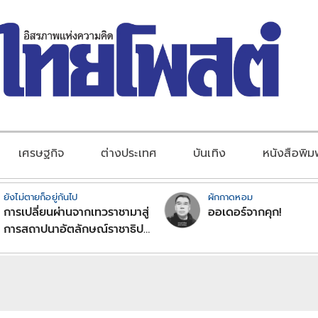
เศรษฐกิจ
ต่างประเทศ
บันเทิง
หนังสือพิม
ยังไม่ตายก็อยู่กันไป
ผักกาดหอม
การเปลี่ยนผ่านจากเทวราชามาสู่
ออเดอร์จากคุก!
การสถาปนาอัตลักษณ์ราชาธิป
ไตยแบบพุทธศาสนาในพระไตร
ปิฏก : สามัญผลสูตรในฐานะ
ทฤษฎีขีดจำกัดของอำนาจรัฐ
เหนือแรงงานและทรัพย์สิน