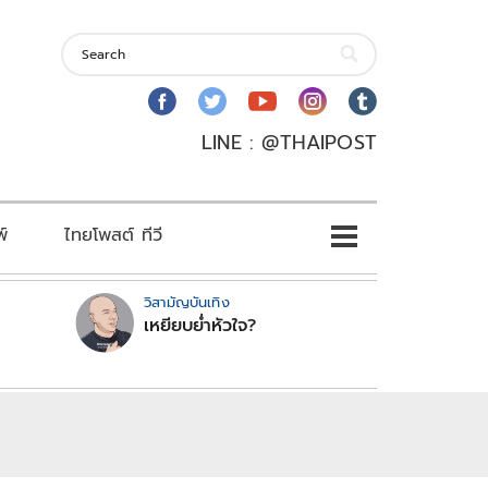
LINE : @THAIPOST
พ์
ไทยโพสต์ ทีวี
วิสามัญบันเทิง
เหยียบย่ำหัวใจ?