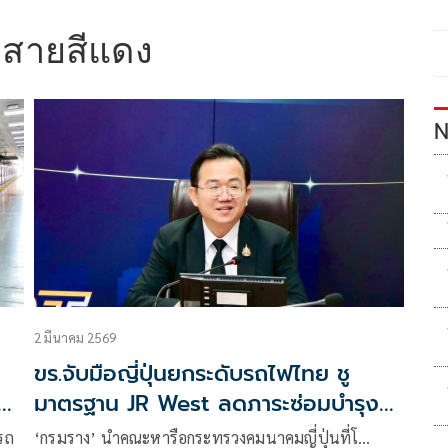
าสายสีแดง
N
2 มีนาคม 2569
ขร.จับมือญี่ปุ่นยกระดับรถไฟไทย ชู
มาตรฐาน JR West ลดภาระซ่อมบำรุง
22%
รถ
‘กรมราง’ นำคณะหารือกระทรวงคมนาคมญี่ปุ่นที่โ…