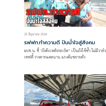
25 มิถุนายน 2566
รฟฟท.ทำความดี ปันน้ำใจสู่สังคม
ผบช.น. ชี้ ‘ถังดับเพลิงระเบิด” เป็นถังใช้ซ้ำ-ไม่มีวาล์
เซฟตี้ วางตากแดดนาน แรงดันขยายตัว