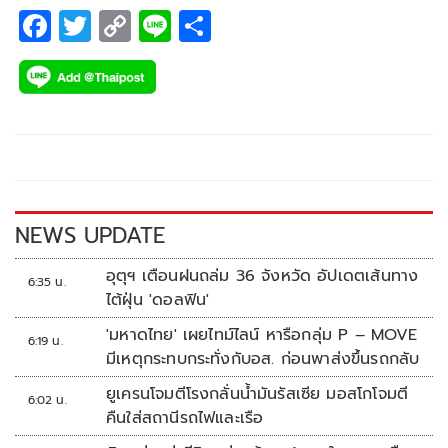
พรรคร่วม-ฝ่ายค้านเงียบกริบ เรียกร้องประชาชนลุกฮือปิดล้อม
F
T
C
Li
S
ทำเนียบ ยกเลิกข้อตกลงต่างชาติทันที
ac
wi
o
n
h
e
tt
p
e
ar
b
er
y
e
o
Li
o
n
k
k
NEWS UPDATE
อุตุฯ เตือนฝนถล่ม 36 จังหวัด อัปเดตเส้นทาง
6:35 น.
ไต้ฝุ่น 'ดอลฟิน'
'มหาดไทย' เผยไทม์ไลน์ หารือกลุ่ม P – MOVE
6:19 น.
มีเหตุกระทบกระทั่งกับอส. ก่อนพาส่งขึ้นรถกลับ
ยูเครนโจมตีโรงกลั่นน้ำมันรัสเซีย มอสโกโจมตี
6:02 น.
คืนใส่สถานีรถไฟและเรือ