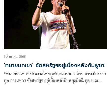
3 สิงหาคม 2568
‘ทนายนกเขา’ ซัดสหรัฐฯอยู่เบื้องหลังกัมพูชา
“ทนายนกเขา” ประกาศไทยเผชิญสงคราม 3 ด้าน การเมือง-การ
ทูต-การทหาร ซัดสหรัฐฯ อยู่เบื้องหลังบีบหยุดยิงกัมพูชา เผย
“เชฟรอน” บริษัทพลังงานสหรัฐฯ ใช้ข้อตกลงอินโดแปซิฟิก-
สนธิสัญญาไมตรีการค้าฉบับ 2 เปิดทางตั้งฐานทัพในไทย ปกป้อง
ผลประโยชน์สหรัฐฯ ชี้พลังงานเป็นเป้าหมายใหญ่ สหรัฐฯ สร้าง
สถานการณ์ความขัดแย้งไทย-กัมพูชาเพื่อควบคุมทรัพยากร จวก