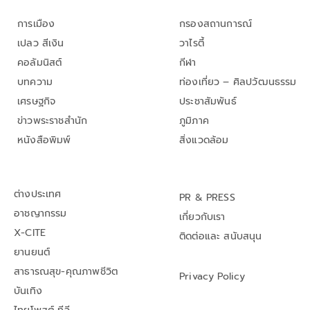
การเมือง
กรองสถานการณ์
เปลว สีเงิน
วาไรตี้
คอลัมนิสต์
กีฬา
บทความ
ท่องเที่ยว – ศิลปวัฒนธรรม
เศรษฐกิจ
ประชาสัมพันธ์
ข่าวพระราชสำนัก
ภูมิภาค
หนังสือพิมพ์
สิ่งแวดล้อม
ต่างประเทศ
PR & PRESS
อาชญากรรม
เกี่ยวกับเรา
X-CITE
ติดต่อและ สนับสนุน
ยานยนต์
สาธารณสุข-คุณภาพชีวิต
Privacy Policy
บันเทิง