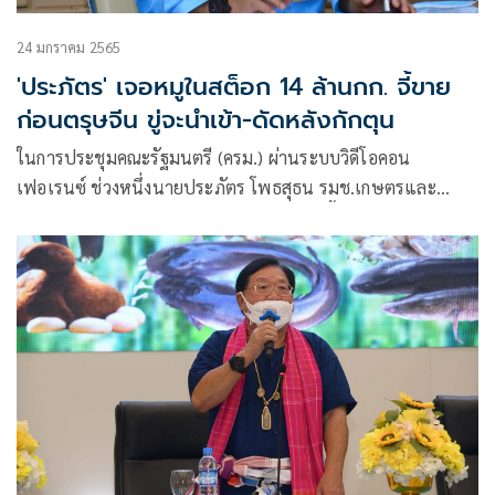
24 มกราคม 2565
'ประภัตร' เจอหมูในสต็อก 14 ล้านกก. จี้ขาย
ก่อนตรุษจีน ขู่จะนำเข้า-ดัดหลังกักตุน
ในการประชุมคณะรัฐมนตรี (ครม.) ผ่านระบบวิดีโอคอน
เฟอเรนซ์ ช่วงหนึ่งนายประภัตร โพธสุธน รมช.เกษตรและ
สหกรณ์ ได้รายงานเกี่ยวกับสถานการณ์การเลี้ยงหมูในปัจจุบันว่า