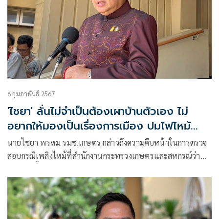
6 กุมภาพันธ์ 2567
'ไชยา' ลั่นไม่จำเป็นต้องเผาบ้านตัวเอง ไม่
อยากให้มองเป็นเรื่องการเมือง ปมไฟไหม้
ก.เกษตรฯ
นายไชยา พรหม รมช.เกษตร กล่าวถึงความคืบหน้าในการตรวจ
สอบกรณีเพลิงไหม้ที่สำนักงานกระทรวงเกษตรและสหกรณ์ว่า
เมื่อวานนี้ได้มีโอกาสเข้าไปในที่เกิดเหตุ พร้อมกับ ร.อ.ธรรมนัส
พรหมเผ่า รัฐมนตรีว่าการกระทรวงเกษตรและสหกรณ์