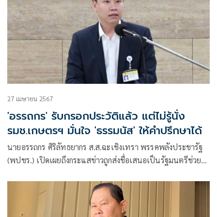
27 เมษายน 2567
'อรรถกร' รับกรอกประวัติแล้ว แต่ไม่รู้นั่ง
รมช.เกษตรฯ มั่นใจ 'ธรรมนัส' ให้คำปรึกษาได้
นายอรรถกร ศิริลัทธยากร ส.ส.ฉะเชิงเทรา พรรคพลังประชารัฐ
(พปชร.) เปิดเผยถึงกระแสข่าวถูกส่งชื่อเสนอเป็นรัฐมนตรีช่วย
ว่าการกระทรวงเกษตรและสหกรณ์ ในการปรับคณะรัฐมนตรี
(ครม.) ครั้งนี้ ว่า ตนไม่ทราบ แต่ว่าได้มีการกรอกประวัติไปแล้ว
อย่างไรก็ตาม ตนพร้อมทำหน้าที่