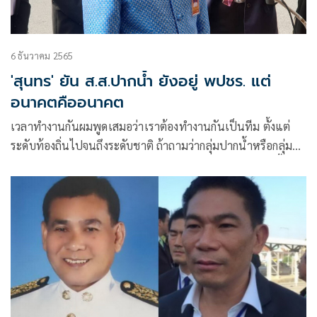
6 ธันวาคม 2565
'สุนทร' ยัน ส.ส.ปากนํ้า ยังอยู่ พปชร. แต่
อนาคตคืออนาคต
เวลาทำงานกันผมพูดเสมอว่าเราต้องทำงานกันเป็นทีม ตั้งแต่
ระดับท้องถิ่นไปจนถึงระดับชาติ ถ้าถามว่ากลุ่มปากนํ้าหรือกลุ่ม
สมุทรปราการก้าวหน้าจะไปทางไหน ก็ต้องบอกว่า ณ ขณะนี้ เรา
เป็นพรรคพลังประชารัฐ ส่วนอนาคตจะ