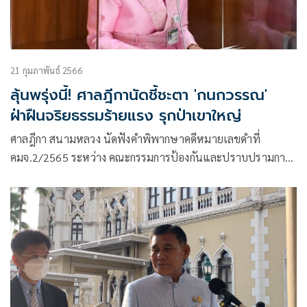
21 กุมภาพันธ์ 2566
ลุ้นพรุ่งนี้! ศาลฎีกานัดชี้ชะตา 'กนกวรรณ'
ฝ่าฝืนจริยธรรมร้ายแรง รุกป่าเขาใหญ่
ศาลฎีกา สนามหลวง นัดฟังคำพิพากษาคดีหมายเลขดำที่
คมจ.2/2565 ระหว่าง คณะกรรมการป้องกันและปราบปรามการ
ทุจริตแห่งชาติ หรือป.ป.ช. ผู้ร้อง นางกนกวรรณ วิลาวัลย์ อดีต
รัฐมนตรีช่วยว่าการกระทรวงศึกษาธิการ ผู้คัดค้าน เรื่อง การฝ่าฝืน
หรือไม่ปฏิบัติตามมาตรฐานทางจริยธรรมอย่างร้ายแรง