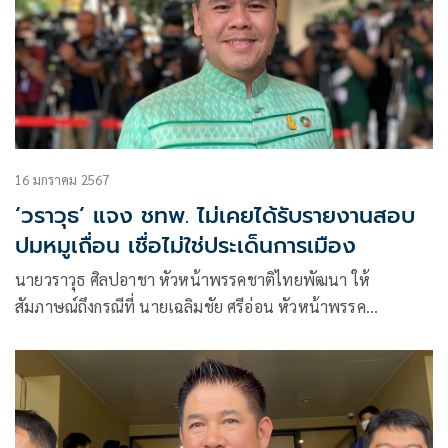
16 มกราคม 2567
‘วราวุธ’ แจง ชทพ. ไม่เคยได้รับรายงานสอบ
ปมหมูเถื่อน เชื่อไม่ใช่ประเด็นการเมือง
นายวราวุธ ศิลปอาชา หัวหน้าพรรคชาติไทยพัฒนา ให้
สัมภาษณ์ถึงกรณีที่ นายเฉลิมชัย ศรีอ่อน หัวหน้าพรรค
ประชาธิปัตย์แถลงข่าวระบุโดนการเมืองเล่นงานคดีหมูเถื่อน
พร้อมยืนยันว่ามอบหมายนายประภัตร โพธสุธน รมช.เกษตร
กำกับดูแลงานกรมปศุสัตว์