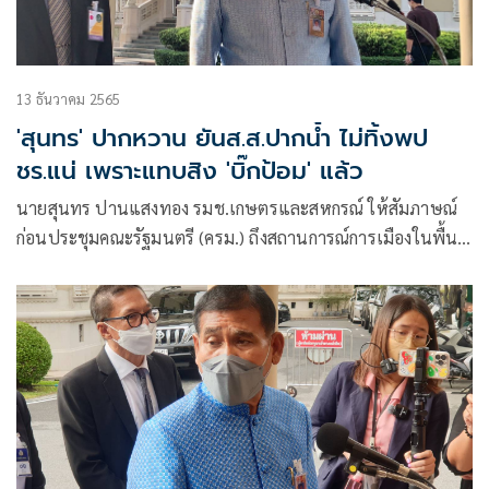
13 ธันวาคม 2565
'สุนทร' ปากหวาน ยันส.ส.ปากน้ำ ไม่ทิ้งพป
ชร.แน่ เพราะแทบสิง 'บิ๊กป้อม' แล้ว
นายสุนทร ปานแสงทอง รมช.เกษตรและสหกรณ์ ให้สัมภาษณ์
ก่อนประชุมคณะรัฐมนตรี (ครม.) ถึงสถานการณ์การเมืองในพื้นที่
จ.สมุทรปราการ ว่า ต่างคนต่างหาเสียง