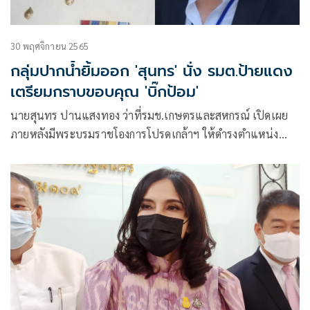
30 พฤศจิกายน 2565
กลุ่มปากน้ำยิ้มออก 'สุนทร' นั่ง รมต.ป้ายแดง
เตรียมกราบขอบคุณ 'บิ๊กป้อม'
นายสุนทร ปานแสงทอง ว่าที่รมช.เกษตรและสหกรณ์ เปิดเผย
ภายหลังมีพระบรมราชโองการโปรดเกล้าฯ ให้ดำรงตำแหน่ง
รมช.เกษตรและสหกรณ์ว่า โดยส่วนตัวเราทำงานการเมืองมา
นานกว่า 40 ปี เริ่มตั้งแต่เป็นผู้ช่วยส.ส.ให้กับนายวัฒนา อัศวเหม
อดีตรมช.มหาดไทย แล้วลงเล่นการเมืองท้องถิ่น