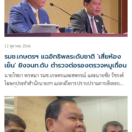
12 ตุลาคม 2566
รมช.เกษตรฯ แฉอิทธิพลระดับชาติ 'เสี่ยห้อง
เย็น' ยิงจนท.ดับ ตำรวจต่อรองตรวจหมูเถื่อน
นายไชยา พรหมา รมช.เกษตรและสหกรณ์ และนายชัย วัชรงค์
โฆษกประจำสำนักนายกฯ แถลงถึงการปราบปรามการลักลอบนำ
เข้าเนื้อสัตว์ผิดกฎหมาย ว่ารัฐบาลมีนโยบายประกาศสงคราม
สินค้าการเกษตรผิดกฎหมาย กระทรวงเกษตรเดินหน้าเร่งแก้
ปัญหาอย่างจริงจัง