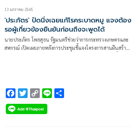
13 มกราคม 2565
'ประภัตร' ปัดนิ่งเฉยแก้โรคระบาดหมู แจงต้อง
รอผู้เกี่ยวข้องยืนยันก่อนถึงจะพูดได้
นายประภัตร โพธสุธน รัฐมนตรีช่วยว่าการกระทรวงเกษตรและ
สหกรณ์ เปิดเผยภายหลังการประชุมชี้แจงโครงการสานฝันสร้าง
อาชีพ ยกระดับรายได้เกษตรกร ว่า จากสถานการณ์ราคาเนื้อสุกร
ที่มีราคาแพง ตั้งแต่ปลายปีที่ผ่านมาจนถึงปัจจุบัน
F
T
C
Li
S
ac
wi
o
n
h
e
tt
p
e
ar
b
er
y
e
o
Li