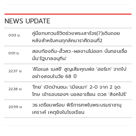
o
n
k
k
NEWS UPDATE
คู่มือทบทวนชีวิตช่วงพระเสาร์จร(7)เดินถอย
0:03 น.
หลังสำหรับคนทุกลัคนาราศีตอนที่2
สอบท้องถิ่น-ฮั้วสว.-ผลงานไม่ออก บั่นทอนเชื่อ
0:01 น.
มั่น'รัฐบาลอนุทิน'
'ลิโอเนล เมสซี' สูญเสียคุณพ่อ 'ฮอร์เก' จากไป
22:37 น.
อย่างสงบในวัย 68 ปี
'ไทย' เปิดบ้านชนะ 'เมียนมา' 2-0 จาก 2 จุด
22:26 น.
โทษ เข้ารอบรองฯ บอลอาเซียน ดวล 'สิงคโปร์'
วธ.เตรียมพร้อม พิธีการศพในพระบรมราชานุ
20:59 น.
เคราะห์ เหตุยิงในโรงเรียน