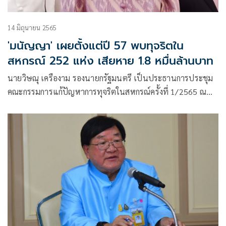
14 มิถุนายน 2565
'มนัญญา' เผยตั้งแต่ปี 57 พบทุจริตใน
สหกรณ์ 252 แห่ง เสียหาย 1.8 หมื่นล้านบาท
นายวิษณุ เครืองาม รองนายกรัฐมนตรี เป็นประธานการประชุม
คณะกรรมการแก้ปัญหาการทุจริตในสหกรณ์ครั้งที่ 1/2565 ณ
สำนักงานปลัดสำนักนายกรัฐมนตรี ทำเนียบรัฐบาล โดยมี
น.ส.มนัญญา ไทยเศรษฐ์ รมช.เกษตรและสหกรณ์