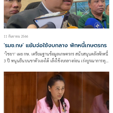
11 กันยายน 2566
'รมช.กษ' แย้มจ่อใช้งบกลาง พักหนี้เกษตรกร
‘ไชยา’ เผย กษ. เตรียมฐานข้อมูลเกษตรกร สนับสนุนคลังพักหนี้
3 ปี หนุนยืนบนขาตัวเองได้ เล็งใช้งบกลางก่อน เร่งบูรณาการทุก
กระทรวงลดราคาปุ๋ย