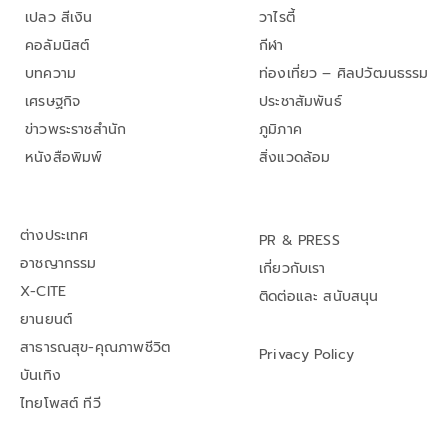
เปลว สีเงิน
วาไรตี้
คอลัมนิสต์
กีฬา
บทความ
ท่องเที่ยว – ศิลปวัฒนธรรม
เศรษฐกิจ
ประชาสัมพันธ์
ข่าวพระราชสำนัก
ภูมิภาค
หนังสือพิมพ์
สิ่งแวดล้อม
ต่างประเทศ
PR & PRESS
อาชญากรรม
เกี่ยวกับเรา
X-CITE
ติดต่อและ สนับสนุน
ยานยนต์
สาธารณสุข-คุณภาพชีวิต
Privacy Policy
บันเทิง
ไทยโพสต์ ทีวี