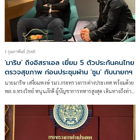
1 กุมภาพันธ์ 2568
'มาริษ' ถึงอิสราเอล เยี่ยม 5 ตัวประกันคนไทย
ตรวจสุขภาพ ก่อนประชุมผ่าน 'ซูม' กับนายกฯ
นายมาริษ เสงี่ยมพงษ์ รมว.กระทรวงการต่างประเทศ พร้อมด้วย
พล.อ.ทรงวิทย์ หนุนภักดี ผู้บัญชาการทหารสูงสุด เดินทางถึงท่า
อากาศยาน กรุงเทลอาวีฟ ประเทศอิสราเอล โดยมีนาย Gil
Haskel อธิบดีกรมพิธีการทูต