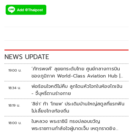
ac
wi
o
n
h
e
tt
p
e
ar
b
er
y
e
o
Li
o
n
k
k
NEWS UPDATE
‘ภัทรพงศ์’ ลุยยกระดับไทย ศูนย์กลางการบิน
19:00 น.
ของภูมิภาค World-Class Aviation Hub |
ห้องข่าวไทยโพสต์สุดสัปดาห์
พ่อร้อนใจคดีไม่คืบ ลูกโดนหัวโจกในห้องไถเงิน
18:34 น.
- จี้บุหรี่ตามร่างกาย
'ลิซ่า' ท้า 'โกแพ' ประเดิมบ้านใหญ่สตูลที่แรกฟัน
18:19 น.
ไม่เลี้ยงโกงท้องถิ่น
ในหลวง พระราชินี ทรงปลอบขวัญ
18:00 น.
พระราชทานกำลังใจผู้บาดเจ็บ เหตุกราดยิง