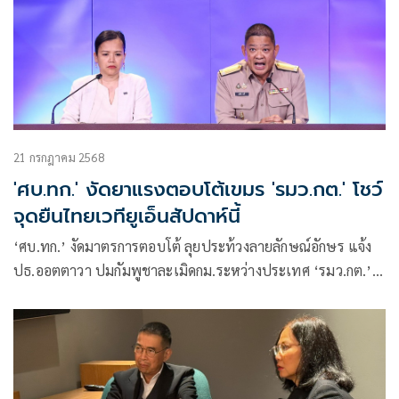
21 กรกฎาคม 2568
'ศบ.ทก.' งัดยาแรงตอบโต้เขมร 'รมว.กต.' โชว์
จุดยืนไทยเวทียูเอ็นสัปดาห์นี้
‘ศบ.ทก.’ งัดมาตรการตอบโต้ ลุยประท้วงลายลักษณ์อักษร แจ้ง
ปธ.ออตตาวา ปมกัมพูชาละเมิดกม.ระหว่างประเทศ ‘รมว.กต.’
เตรียมโชว์จุดยืนไทยเวทียูเอ็นนิวยอร์ก ซัดผู้นำเขมรคำพูดกับ
การกระทำย้อนแย้ง