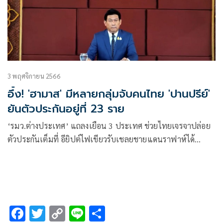
3 พฤศจิกายน 2566
อึ้ง! 'ฮามาส' มีหลายกลุ่มจับคนไทย 'ปานปรีย์'
ยันตัวประกันอยู่ที่ 23 ราย
‘รมว.ต่างประเทศ’ แถลงเยือน 3 ประเทศ ช่วยไทยเจรจาปล่อย
ตัวประกันเต็มที่ อียิปต์ไฟเขียวรับเชลยชายแดนราฟาห์ได้
แปลกใจฮามาสไม่ใช่กลุ่มเดียวที่จับ ยันตัวเลขยังอยู่ 23 ราย
F
T
C
Li
S