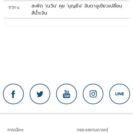
รร.เทพศิรินทร์นนทบุรี
สะพัด 'เนวิน' คุย 'บุญยิ่ง' จับตางูเขียวเปลี่ยน
17:51 น.
สีน้ำเงิน
การเมือง
กรองสถานการณ์