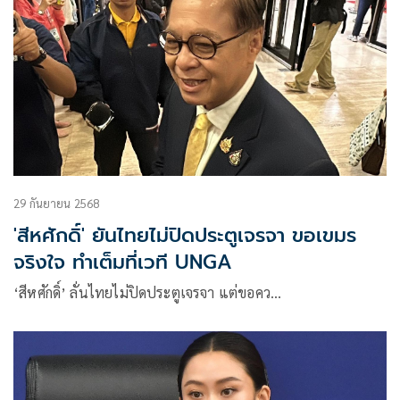
29 กันยายน 2568
'สีหศักดิ์' ยันไทยไม่ปิดประตูเจรจา ขอเขมร
จริงใจ ทำเต็มที่เวที UNGA
‘สีหศักดิ์’ ลั่นไทยไม่ปิดประตูเจรจา แต่ขอคว…