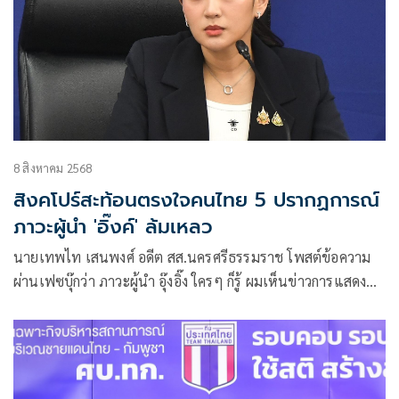
8 สิงหาคม 2568
สิงคโปร์สะท้อนตรงใจคนไทย 5 ปรากฏการณ์
ภาวะผู้นำ 'อิ๊งค์' ล้มเหลว
นายเทพไท เสนพงศ์ อดีต สส.นครศรีธรรมราช โพสต์ข้อความ
ผ่านเฟซบุ๊กว่า ภาวะผู้นำ อุ๊งอิ๊ง ใครๆ ก็รู้ ผมเห็นข่าวการแสดง
ความเห็นของ ดร.วิเวียน บาลาคริชนาน