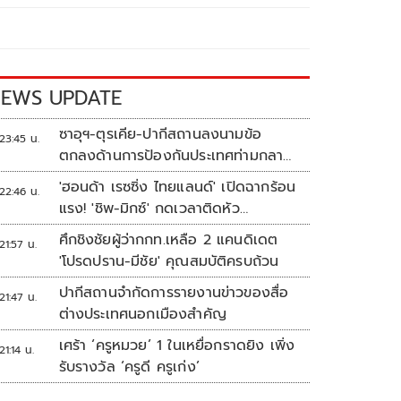
EWS UPDATE
ซาอุฯ-ตุรเคีย-ปากีสถานลงนามข้อ
23:45 น.
ตกลงด้านการป้องกันประเทศท่ามกลาง
สงครามในภูมิภาค
'ฮอนด้า เรซซิ่ง ไทยแลนด์' เปิดฉากร้อน
22:46 น.
แรง! 'ชิพ-มิกซ์' กดเวลาติดหัว
แถว ARRC สนาม 4 ที่มัลดาลิกา
ศึกชิงชัยผู้ว่ากกท.เหลือ 2 แคนดิเดต
21:57 น.
'โปรดปราน-มีชัย' คุณสมบัติครบถ้วน
ปากีสถานจำกัดการรายงานข่าวของสื่อ
21:47 น.
ต่างประเทศนอกเมืองสำคัญ
เศร้า ‘ครูหมวย’ 1 ในเหยื่อกราดยิง เพิ่ง
21:14 น.
รับรางวัล ‘ครูดี ครูเก่ง’