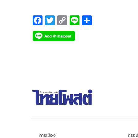
F
T
C
Li
S
ac
wi
o
n
h
e
tt
p
e
ar
b
er
y
e
o
Li
o
n
k
k
การเมือง
กรอง