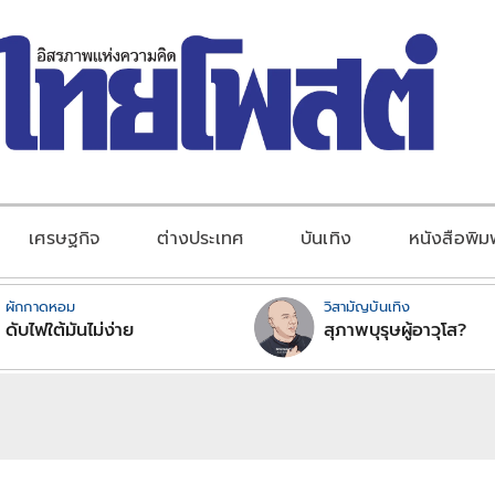
เศรษฐกิจ
ต่างประเทศ
บันเทิง
หนังสือพิม
ผักกาดหอม
วิสามัญบันเทิง
ดับไฟใต้มันไม่ง่าย
สุภาพบุรุษผู้อาวุโส?