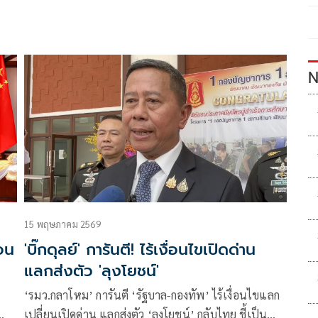
N
15 พฤษภาคม 2569
้อน
'บิ๊กดุลย์' การันตี! ไร้เงื่อนไขเปิดด่าน
แลกส่งตัว 'ลุงโยชน์'
‘รมว.กลาโหม’ การันตี ‘รัฐบาล-กองทัพ’ ไร้เงื่อนไขแลก
เปลี่ยนเปิดด่าน แลกส่งตัว ‘ลุงโยชน์’ กลับไทย ชี้เป็น