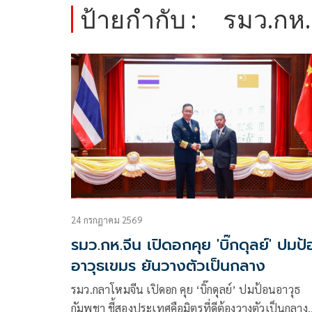
ป้ายกำกับ :
รมว.กห.
24 กรกฎาคม 2569
รมว.กห.จีน เปิดอกคุย 'บิ๊กดุลย์' ปมป
อาวุธเขมร ยันวางตัวเป็นกลาง
รมว.กลาโหมจีน เปิดอก คุย ‘บิ๊กดุลย์’ ปมป้อนอาวุธ
กัมพูชา ชี้สองประเทศคือมิตรที่ดีต้องวางตัวเป็นกลาง