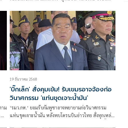
ความร่วมมือที่ดี ยกเครดิต ‘มทภ. 2’ ประสานงาน เชื่อ
หากบรรยากาศดี การเจรจาทวิภาคีทุกระดับคืบหน้า
19 ธันวาคม 2568
'บิ๊กเล็ก' สั่งคุมเข้ม! รับเขมรอาจจ้องก่อ
วินาศกรรม 'แท่นขุดเจาะน้ำมัน'
้ตาม
‘รมว.กห.’ ยอมรับกัมพูชาอาจพยายามก่อวินาศกรรม
ง
แท่นขุดเจาะน้ำมัน หลังพบโดรนบินอ่าวไทย สั่งทุกเหล่า
ิ๊ก
ทัพเพิ่มความเข้มงวดมาตรการดูแลความปลอดภัย ชี้