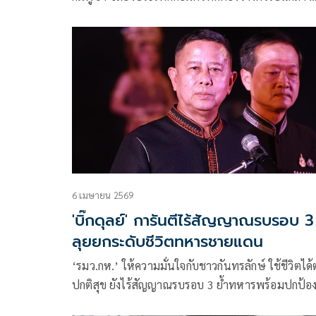
ด้าน รมว.กห.ไทย ใช้นอกรอบซักส่งอาวุธเพิ่ม
6 เมษายน 2569
'บิ๊กดุลย์' การันตีไร้สัญญาณรบรอบ 3
ลุยยกระดับชีวิตทหารชายแดน
‘รมว.กห.’ ให้ความมั่นใจกับชาวกันทรลักษ์ ใช้ชีวิตได
ปกติสุข ยังไร้สัญญาณรบรอบ 3 ย้ำทหารพร้อมปกป้อ
อธิปไตย ควบคู่กระตุ้นท่องเที่ยว ลั่นสานต่อแนวทาง ‘บ