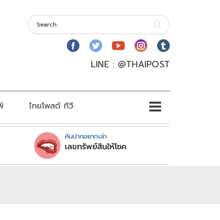
LINE : @THAIPOST
พ์
ไทยโพสต์ ทีวี
คันปากอยากเล่า
เลขทรัพย์สินให้โชค