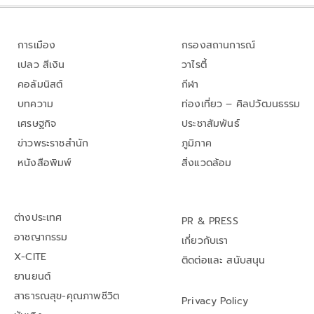
การเมือง
กรองสถานการณ์
เปลว สีเงิน
วาไรตี้
คอลัมนิสต์
กีฬา
บทความ
ท่องเที่ยว – ศิลปวัฒนธรรม
เศรษฐกิจ
ประชาสัมพันธ์
ข่าวพระราชสำนัก
ภูมิภาค
หนังสือพิมพ์
สิ่งแวดล้อม
ต่างประเทศ
PR & PRESS
อาชญากรรม
เกี่ยวกับเรา
X-CITE
ติดต่อและ สนับสนุน
ยานยนต์
สาธารณสุข-คุณภาพชีวิต
Privacy Policy