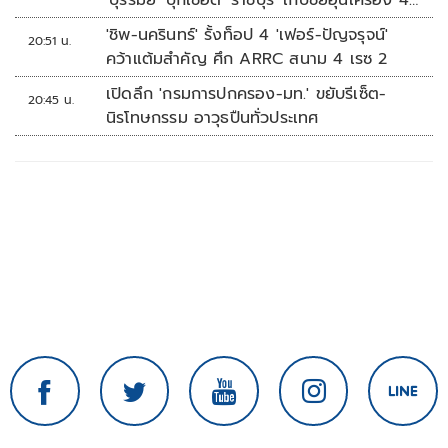
'บุรีรัมย์' บุกเชือด 'ราชบุรี' เก็บชัยอุ่นเครื่อง 4
นัดรวด
'ชิพ-นครินทร์' รั้งท็อป 4 'เฟอร์-ปัญจรุจน์'
20:51 น.
คว้าแต้มสำคัญ ศึก ARRC สนาม 4 เรซ 2
เปิดลึก 'กรมการปกครอง-มท.' ขยับรีเซ็ต-
20:45 น.
นิรโทษกรรม อาวุธปืนทั่วประเทศ