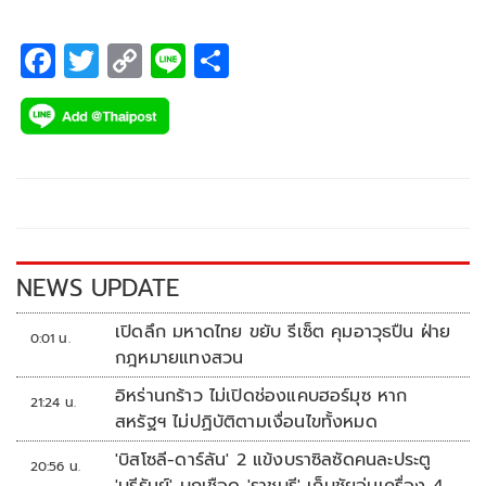
F
T
C
Li
S
ac
wi
o
n
h
e
tt
p
e
ar
b
er
y
e
o
Li
o
n
k
k
NEWS UPDATE
เปิดลึก มหาดไทย ขยับ รีเซ็ต คุมอาวุธปืน ฝ่าย
0:01 น.
กฎหมายแทงสวน
อิหร่านกร้าว ไม่เปิดช่องแคบฮอร์มุซ หาก
21:24 น.
สหรัฐฯ ไม่ปฏิบัติตามเงื่อนไขทั้งหมด
'บิสโซลี-ดาร์ลัน' 2 แข้งบราซิลซัดคนละประตู
20:56 น.