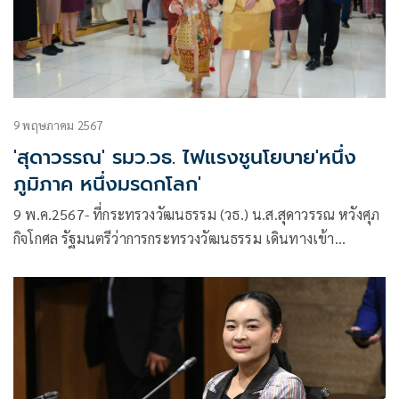
9 พฤษภาคม 2567
'สุดาวรรณ' รมว.วธ. ไฟแรงชูนโยบาย'หนึ่ง
ภูมิภาค หนึ่งมรดกโลก'
9 พ.ค.2567- ที่กระทรวงวัฒนธรรม (วธ.) น.ส.สุดาวรรณ หวังศุภ
กิจโกศล รัฐมนตรีว่าการกระทรวงวัฒนธรรม เดินทางเข้า
กระทรวงวัฒนธรรม (วธ.) เป็นวันแรก ถือฤกษ์ดีเวลา 08.19 น.
เข้าสักการะสิ่งศักดิ์สิทธิ์ประจำ วธ. ประกอบด้วย จุดที่ 1 ศาลตา-
ยาย จุดที่ 2 ศาลพระภูมิ จุดที่ 3 พระพิฆเนศวร์