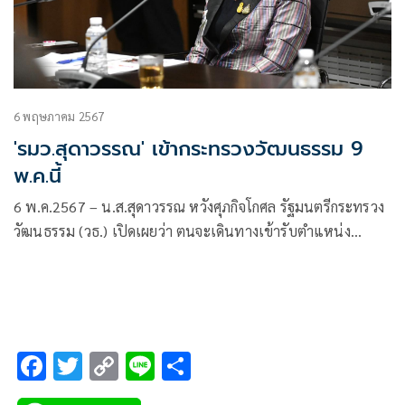
6 พฤษภาคม 2567
'รมว.สุดาวรรณ' เข้ากระทรวงวัฒนธรรม 9
พ.ค.นี้
6 พ.ค.2567 – น.ส.สุดาวรรณ หวังศุภกิจโกศล รัฐมนตรีกระทรวง
วัฒนธรรม (วธ.) เปิดเผยว่า ตนจะเดินทางเข้ารับตำแหน่ง
รัฐมนตรีกระทรวงวัฒนธรรมอย่างเป็นทางการในวันที่ 9
พฤษภาคม2567 เวลา 8.00 น. ในส่วนการทำงานไม่ได้มีเรื่อง
อะไรที่หนักใจ
F
T
C
Li
S
ac
wi
o
n
h