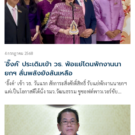
4 กรกฎาคม 2568
'อิ๊งค์' ประเดิมเข้า วธ. พ้อแย่โดนพักงานนา
ยกฯ ลั่นพลังยังล้นเหลือ
‘อิ๊งค์’ เข้า วธ. วันแรก สักการะสิ่งศักดิ์สิทธิ์ รับแย่พักงานนายกฯ
แต่เป็นโอกาสดีได้นั่ง รมว.วัฒนธรรม ชูซอฟต์พาวเวอร์ขับ
เคลื่อนอาชีพใหม่ ลั่นพลังเหลือพร้อมทำงาน ขอฝากตัวด้วย