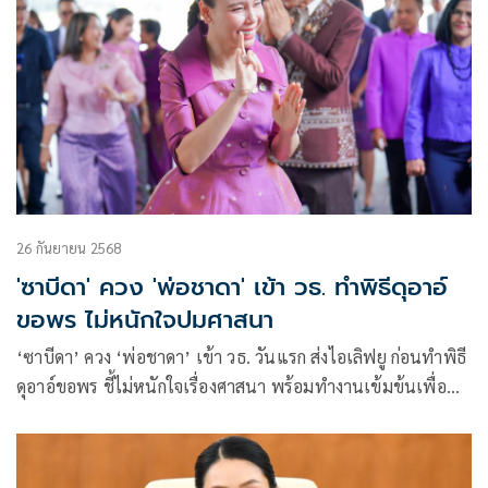
26 กันยายน 2568
'ซาบีดา' ควง 'พ่อชาดา' เข้า วธ. ทำพิธีดุอาอ์
ขอพร ไม่หนักใจปมศาสนา
‘ซาบีดา’ ควง ‘พ่อชาดา’ เข้า วธ. วันแรก ส่งไอเลิฟยู ก่อนทำพิธี
ดุอาอ์ขอพร ชี้ไม่หนักใจเรื่องศาสนา พร้อมทำงานเข้มข้นเพื่อ
ปชช.