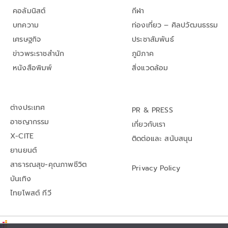
คอลัมนิสต์
กีฬา
บทความ
ท่องเที่ยว – ศิลปวัฒนธรรม
เศรษฐกิจ
ประชาสัมพันธ์
ข่าวพระราชสำนัก
ภูมิภาค
หนังสือพิมพ์
สิ่งแวดล้อม
ต่างประเทศ
PR & PRESS
อาชญากรรม
เกี่ยวกับเรา
X-CITE
ติดต่อและ สนับสนุน
ยานยนต์
สาธารณสุข-คุณภาพชีวิต
Privacy Policy
บันเทิง
ไทยโพสต์ ทีวี