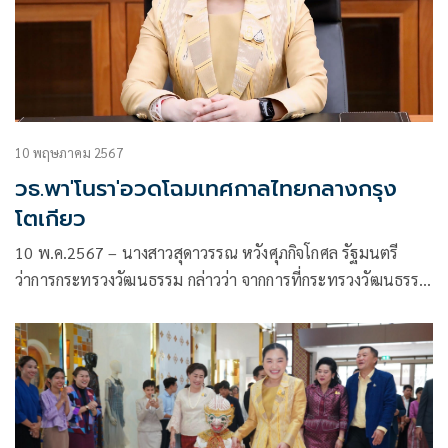
10 พฤษภาคม 2567
วธ.พา'โนรา'อวดโฉมเทศกาลไทยกลางกรุง
โตเกียว
10 พ.ค.2567 – นางสาวสุดาวรรณ หวังศุภกิจโกศล รัฐมนตรี
ว่าการกระทรวงวัฒนธรรม กล่าวว่า จากการที่กระทรวงวัฒนธรรม
(วธ.) จัดทำแผนโครงการส่งเสริมและเผยแพร่อำนาจละมุน
(Soft Power) ของไทยในกรอบทวิภาคีประจำปี