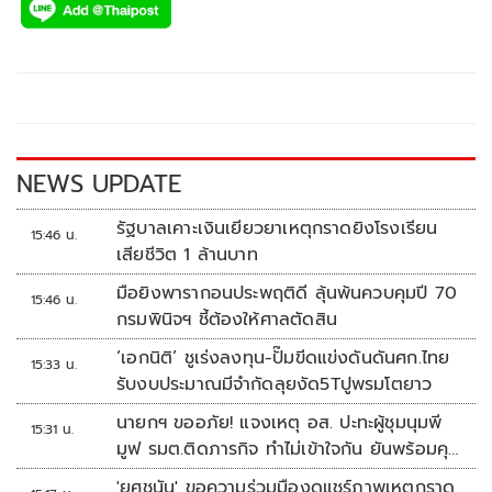
e
tt
p
e
ar
b
er
y
e
o
Li
o
n
k
k
NEWS UPDATE
รัฐบาลเคาะเงินเยียวยาเหตุกราดยิงโรงเรียน
15:46 น.
เสียชีวิต 1 ล้านบาท
มือยิงพารากอนประพฤติดี ลุ้นพ้นควบคุมปี 70
15:46 น.
กรมพินิจฯ ชี้ต้องให้ศาลตัดสิน
‘เอกนิติ’ ชูเร่งลงทุน-ปั๊มขีดแข่งดันดันศก.ไทย
15:33 น.
รับงบประมาณมีจำกัดลุยงัด5Tปูพรมโตยาว
นายกฯ ขออภัย! แจงเหตุ อส. ปะทะผู้ชุมนุมพี
15:31 น.
มูฟ รมต.ติดภารกิจ ทำไม่เข้าใจกัน ยันพร้อมคุย
หาทางออก
'ยศชนัน' ขอความร่วมมืองดแชร์ภาพเหตุกราด