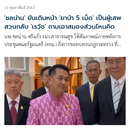
13 กุมภาพันธ์ 2567
'ชลน่าน' ยันเดินหน้า 'ยาบ้า 5 เม็ด' เป็นผู้เสพ
สวนกลับ 'เรวัช' ถามเอาสมองส่วนไหนคิด
นพ.ชลน่าน ศรีแก้ว รมว.สาธารณสุข ให้สัมภาษณ์ภายหลังการ
ประชุมคณะรัฐมนตรี (ครม.) ถึงการขอทบทวนกฎกระทรวง ที่
หลายฝ่ายไม่เห็นด้วยกับการกำหนดปริมาณการครอบครองยา
เสพติดไม่เกิน 5 เม็ด