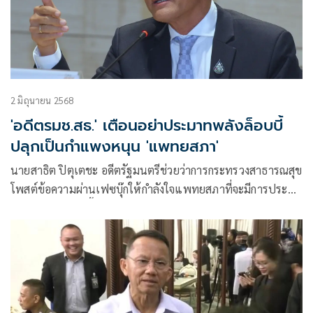
2 มิถุนายน 2568
'อดีตรมช.สธ.' เตือนอย่าประมาทพลังล็อบบี้
ปลุกเป็นกำแพงหนุน 'แพทยสภา'
นายสาธิต ปิตุเตชะ อดีตรัฐมนตรีช่วยว่าการกระทรวงสาธารณสุข
โพสต์ข้อความผ่านเฟซบุ๊กให้กำลังใจแพทยสภาที่จะมีการประชุม
ในวันที่ 12 มิ.ย. นี้ เพื่อยืนยันมติการลงโทษทางจริยธรรมแพทย์
3 คน ที่รักษานายทักษิณ ชินวัตร