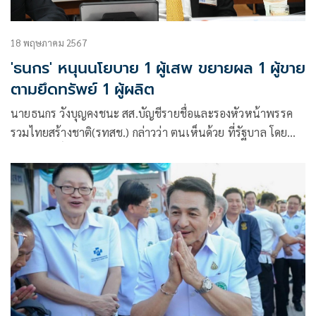
18 พฤษภาคม 2567
'ธนกร' หนุนนโยบาย 1 ผู้เสพ ขยายผล 1 ผู้ขาย
ตามยึดทรัพย์ 1 ผู้ผลิต
นายธนกร วังบุญคงชนะ สส.บัญชีรายชื่อและรองหัวหน้าพรรค
รวมไทยสร้างชาติ(รทสช.) กล่าวว่า ตนเห็นด้วย ที่รัฐบาล โดย
นายสมศักดิ์ เทพสุทิน รัฐมนตรีว่าการกระทรวงสาธารณสุข เป็น
ประธานการประชุมทบทวนกฎกระทรวงกำหนด