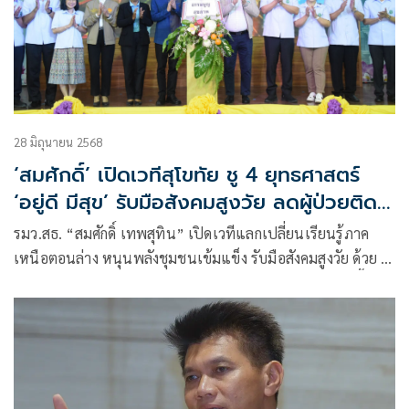
28 มิถุนายน 2568
‘สมศักดิ์’ เปิดเวทีสุโขทัย ชู 4 ยุทธศาสตร์
‘อยู่ดี มีสุข’ รับมือสังคมสูงวัย ลดผู้ป่วยติด
เตียง
รมว.สธ. “สมศักดิ์ เทพสุทิน” เปิดเวทีแลกเปลี่ยนเรียนรู้ภาค
เหนือตอนล่าง หนุนพลังชุมชนเข้มแข็ง รับมือสังคมสูงวัย ด้วย 4
ยุทธศาสตร์ “ร่วมปฏิบัติการ-พัฒนานโยบาย-เรียนรู้-สร้างพื้นที่
กลาง” ลั่นเดินหน้าลดผู้ป่วยติดเตียง เน้นกินดี-ออกกำลังกาย เพื่อ
สุขภาพแข็งแรง ไม่เป็นภาระลูกหลาน