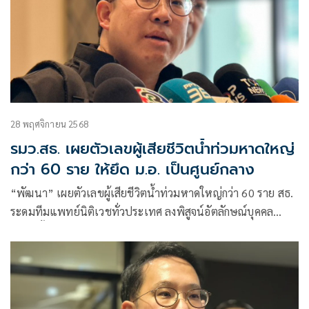
28 พฤศจิกายน 2568
รมว.สธ. เผยตัวเลขผู้เสียชีวิตน้ำท่วมหาดใหญ่
กว่า 60 ราย ให้ยึด ม.อ. เป็นศูนย์กลาง
“พัฒนา” เผยตัวเลขผู้เสียชีวิตน้ำท่วมหาดใหญ่กว่า 60 ราย สธ.
ระดมทีมแพทย์นิติเวชทั่วประเทศ ลงพิสูจน์อัตลักษณ์บุคคล
พร้อมตั้งตู้คอนเทนเนอร์เก็บร่าง ขอประชาชนฟังข้อมูลเพจ
สาธารณสุข