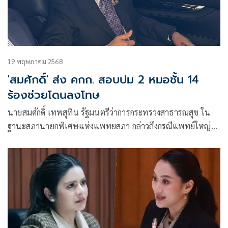
19 พฤษภาคม 2568
'สมศักดิ์' ส่ง คกก. สอบปม 2 หมอชั้น 14
ร้องช่วยโดนลงโทษ
นายสมศักดิ์ เทพสุทิน รัฐมนตรีว่าการกระทรวงสาธารณสุข ใน
ฐานะสภานายกพิเศษแห่งแพทยสภา กล่าวถึงกรณีแพทย์ใหญ่
โรงพยาบาลตำรวจ