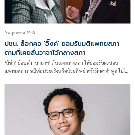
9 พฤษภาคม 2568
ปชน. ล็อกคอ 'อิ๊งค์' ยอมรับมติแพทยสภา
ตามที่เคยลั่นวาจาไว้กลางสภา
‘ลิซ่า’ ย้อนคำ ‘นายกฯ’ ลั่นเองกลางสภา ให้ยอมรับผลสอบ
แพทยสภา กรณีพ่อป่วยจริงหรือป่วยทิพย์ หวังรักษาคำพูด ไม่ใช้
อำนาจแทรกแซง ‘รมว.สธ.’ ยับยั้งมติ