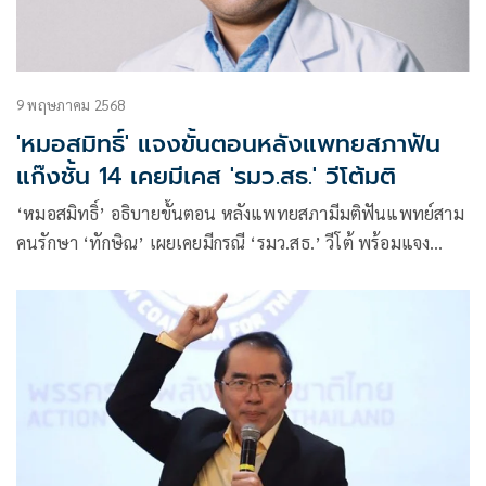
9 พฤษภาคม 2568
'หมอสมิทธิ์' แจงขั้นตอนหลังแพทยสภาฟัน
แก๊งชั้น 14 เคยมีเคส 'รมว.สธ.' วีโต้มติ
‘หมอสมิทธิ์’ อธิบายขั้นตอน หลังแพทยสภามีมติฟันแพทย์สาม
คนรักษา ‘ทักษิณ’ เผยเคยมีกรณี ‘รมว.สธ.’ วีโต้ พร้อมแจง
เหตุผลยังไม่สามารถเปิดชื่อคนถูกลงโทษได้