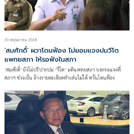
30 พฤษภาคม 2568
'สมศักดิ์' ผวาโดนฟ้อง ไม่ยอมแจงปมวีโต
แพทยสภา ให้รอฟังในสภา
‘สมศักดิ์’ ยังไม่ปริปากปม ‘วีโต’ มติแพทยสภา บอกรอแจงที่
สภาฯ ช่วงเย็น อ้างรายละเอียดทำเล่นไม่ได้ หวั่นโดนฟ้อง