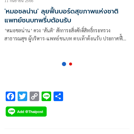
11 กันยายน 2566
'หมอชลน่าน' ลุยฟื้นบอร์ดสุขภาพแห่งชาติ
แพทย์ชนบทพรึ่บต้อนรับ
‘หมอชลน่าน’ ควง ‘สันติ’ สักการะสิ่งศักดิ์สิทธิ์กระทรวง
สาธารณสุข ผู้บริหาร-แพทย์ชนบท ตบเท้าต้อนรับ ประกาศฟื้น
บอร์ดสุขภาพแห่งชาติ ย้ำกัญชายังเป็นยาเสพติด
F
T
C
Li
S
ac
wi
o
n
h
e
tt
p
e
ar
b
er
y
e