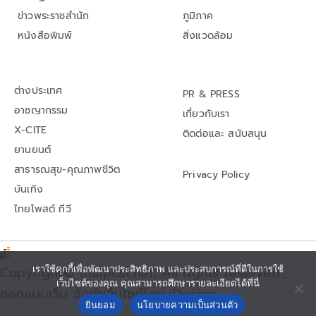
ข่าวพระราชสำนัก
ภูมิภาค
หนังสือพิมพ์
สิ่งแวดล้อม
ต่างประเทศ
PR & PRESS
อาชญากรรม
เกี่ยวกับเรา
X-CITE
ติดต่อและ สนับสนุน
ยานยนต์
สาธารณสุข-คุณภาพชีวิต
Privacy Policy
บันเทิง
ไทยโพสต์ ทีวี
Copyright© thaipost.net, All rights reserved.,
เราใช้คุกกี้เพื่อพัฒนาประสิทธิภาพ และประสบการณ์ที่ดีในการใช้
เว็บไซต์ของคุณ คุณสามารถศึกษารายละเอียดได้ที่นี่
ออกแบบเว็บ จัดทำเว็บไซต์โดย iDesign
ยินยอม
นโยบายความเป็นส่วนตัว