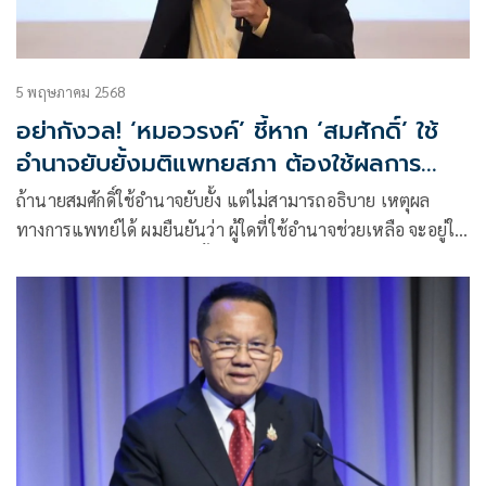
5 พฤษภาคม 2568
อย่ากังวล! ‘หมอวรงค์’ ชี้หาก ‘สมศักดิ์’ ใช้
อำนาจยับยั้งมติแพทยสภา ต้องใช้ผลการ
แพทย์พิสูจน์
ถ้านายสมศักดิ์ใช้อำนาจยับยั้ง แต่ไม่สามารถอธิบาย เหตุผล
ทางการแพทย์ได้ ผมยืนยันว่า ผู้ใดที่ใช้อำนาจช่วยเหลือ จะอยู่ใน
ตำแหน่งไม่ได้แน่นอน ดังนั้นอย่ากังวลใจ