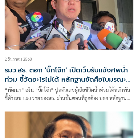
2 ธันวาคม 2568
รมว.สธ. ตอก 'บิ๊กโจ๊ก' เปิดเว็บรับแจ้งศพน้ำ
ท่วม ชี้วัดอะไรไม่ได้ หลักฐานชัดคือใบมรณะ
บัตร
“พัฒนา​” เมิน​ “บิ๊กโจ๊ก” ปูด​ตัวเลขผู้เสียชีวิตน้ำท่วมใต้หลักพัน​
ชี้ตัวเลข​ 140 รายของสธ.​ ผ่านขั้นตอนที่ถูกต้อง บอก​ หลักฐานชัด
คือใบมรณะบัตร ตัวเลขในเว็บไซต์​ชี้ชัดอะไรไม่ได้