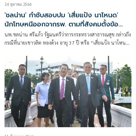
24 ตุลาคม 2566
'ชลน่าน' กำชับสอบปม 'เสี่ยแป้ง นาโหนด'
นักโทษหนีออกจากรพ. ตามที่สังคมตั้งข้อ
สังเกต
นพ.ชลน่าน ศรีแก้ว รัฐมนตรีว่าการกระทรวงสาธารณสุข กล่าวถึง
กรณีที่นายเชาวลิต ทองด้วง อายุ 37 ปี หรือ “เสี่ยแป้ง นาโหนด”
นักโทษคดีพัวพันยาเสพติด และคดีพยามฆ่า ได้ขอเข้ารับการ
รักษาพยาบาลโดยอ้างว่า มีอาการป่วย แต่ได้หลบหนีออกจากโรง
พยาบาลมหาราช