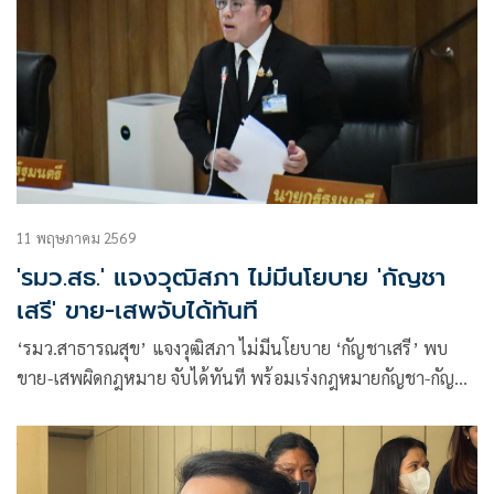
11 พฤษภาคม 2569
'รมว.สธ.' แจงวุฒิสภา ไม่มีนโยบาย 'กัญชา
เสรี' ขาย-เสพจับได้ทันที
‘รมว.สาธารณสุข’ แจงวุฒิสภา ไม่มีนโยบาย ‘กัญชาเสรี’ พบ
ขาย-เสพผิดกฎหมาย จับได้ทันที พร้อมเร่งกฎหมายกัญชา-กัญชง
หวังคุมแหล่งปลูก