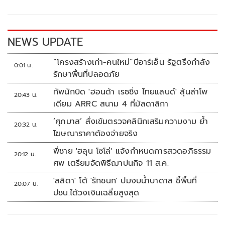
o
Li
o
n
k
k
NEWS UPDATE
“โครงสร้างเก่า-คนใหม่”บีอาร์เอ็น รัฐตรึงกำลัง
0:01 น.
รักษาพื้นที่ปลอดภัย
ทัพนักบิด 'ฮอนด้า เรซซิ่ง ไทยแลนด์' ลุ้นล่าโพ
20:43 น.
เดียม ARRC สนาม 4 ที่มัลดาลิกา
‘ศุภมาส’ สั่งเข้มตรวจคลินิกเสริมความงาม ย้ำ
20:32 น.
โฆษณาราคาต้องจ่ายจริง
พี่ชาย 'ฮลุน โซโล่' แจ้งกำหนดการสวดอภิธรรม
20:12 น.
ศพ เตรียมจัดพิธีฌาปนกิจ 11 ส.ค.
'ลลิดา' โต้ 'รักชนก' ปมงบน้ำบาดาล ชี้พื้นที่
20:07 น.
ปชน.ได้วงเงินเฉลี่ยสูงสุด