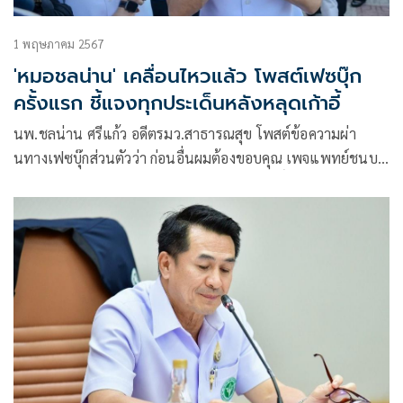
1 พฤษภาคม 2567
'หมอชลน่าน' เคลื่อนไหวแล้ว โพสต์เฟซบุ๊ก
ครั้งแรก ชี้แจงทุกประเด็นหลังหลุดเก้าอี้
นพ.ชลน่าน ศรีแก้ว อดีตรมว.สาธารณสุข โพสต์ข้อความผ่า
นทางเฟซบุ๊กส่วนตัวว่า ก่อนอื่นผมต้องขอบคุณ เพจแพทย์ชนบท
ที่โพสตให้กำลังใจผม และท่านรัฐมนตรีสมศักดิ์ เทพสุทิน แต่ก็มี
บางอย่างที่ผมคิดว่า