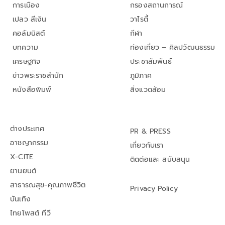
การเมือง
กรองสถานการณ์
เปลว สีเงิน
วาไรตี้
คอลัมนิสต์
กีฬา
บทความ
ท่องเที่ยว – ศิลปวัฒนธรรม
เศรษฐกิจ
ประชาสัมพันธ์
ข่าวพระราชสำนัก
ภูมิภาค
หนังสือพิมพ์
สิ่งแวดล้อม
ต่างประเทศ
PR & PRESS
อาชญากรรม
เกี่ยวกับเรา
X-CITE
ติดต่อและ สนับสนุน
ยานยนต์
สาธารณสุข-คุณภาพชีวิต
Privacy Policy
บันเทิง
ไทยโพสต์ ทีวี