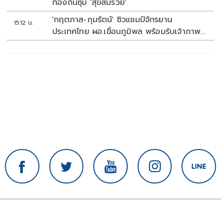
ท้องถิ่นซุ้ม 'สุขสมรวย'
'กฤตภาส-ภุมรัตน์' ซิวแชมป์จักรยาน
15:12 น.
ประเทศไทย ผอ.เขื่อนภูมิพล พร้อมรับเจ้าภาพ
ต่อ ปี 2570