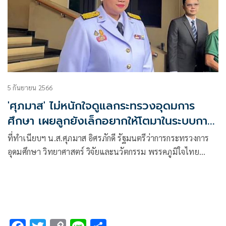
5 กันยายน 2566
'ศุภมาส' ไม่หนักใจดูแลกระทรวงอุดมการ
ศึกษา เผยลูกยังเล็กอยากให้โตมาในระบบการ
ศึกษาที่ดี
ที่ทำเนียบฯ น.ส.ศุภมาส อิศรภักดี รัฐมนตรีว่าการกระทรวงการ
อุดมศึกษา วิทยาศาสตร์ วิจัยและนวัตกรรม พรรคภูมิใจไทย
ออกตัว