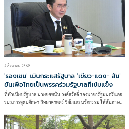
4 สิงหาคม 2569
'รองเชน' เมินกระแสรัฐบาล 'เขียว-แดง- ส้ม'
ยันเพื่อไทยเป็นพรรคร่วมรัฐบาลที่เข้มแข็ง
ที่ทำเนียบรัฐบาล นายยศชนัน วงศ์สวัสดิ์ รองนายกรัฐมนตรีและ
รมว.การอุดมศึกษา วิทยาศาสตร์ วิจัยและนวัตกรรม ให้สัมภาษณ์
กรณี น.ส.