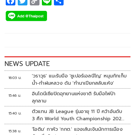
F
T
C
Li
S
ac
wi
o
n
h
e
tt
p
e
ar
b
er
y
e
o
Li
o
n
k
k
NEWS UPDATE
'วราวุธ' แนะรับมือ 'ซูเปอร์เอลนีโญ' หนุนกักเก็บ
16:03 น.
น้ำ-ทำฝนหลวง ดัน 'ทำนาเปียกสลับแห้ง'
อินโดนีเซียปิดอุทยานแห่งชาติ รับมือไฟป่า
15:46 น.
ลุกลาม
ตัวแทน JB League รุ่นอายุ 11 ปี คว้าอันดับ
15:40 น.
3 ศึก World Youth Championship 2026
ที่สิงคโปร์
'ไอติม' กาหัว 'กกต.' แจงเส้นเงินนักการเมือง
15:38 น.