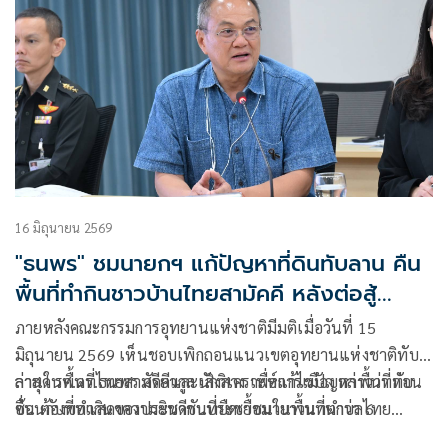
16 มิถุนายน 2569
"ธนพร" ชมนายกฯ แก้ปัญหาที่ดินทับลาน คืน
พื้นที่ทำกินชาวบ้านไทยสามัคคี หลังต่อสู้
ยาวนานกว่า 60 ปี
ภายหลังคณะกรรมการอุทยานแห่งชาติมีมติเมื่อวันที่ 15
มิถุนายน 2569 เห็นชอบเพิกถอนแนวเขตอุทยานแห่งชาติทับ
ลานในพื้นที่ไทยสามัคคีและเสิงสาง เพื่อแก้ไขปัญหาพื้นที่ทับ
ล่าสุด รศ.ดร.ธนพร ศรียากูล นักวิเคราะห์การเมือง กล่าวว่า ก่อน
ซ้อนกับที่ทำกินของประชาชนที่ยืดเยื้อมายาวนานกว่า 6
อื่น ต้องขอแสดงความยินดีกับประชาชนในพื้นที่ตำบลไทย
ทศวรรษ
สามัคคี อำเภอวังน้ำเขียว และอำเภอเสิงสาง จังหวัดนครราชสีมา