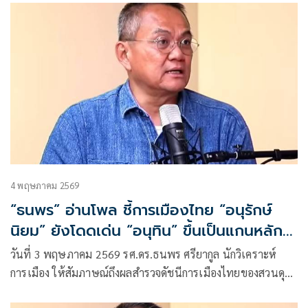
4 พฤษภาคม 2569
“ธนพร” อ่านโพล ชี้การเมืองไทย “อนุรักษ์
นิยม” ยังโดดเด่น “อนุทิน” ขึ้นเป็นแกนหลัก
ส่วนแลนด์บริดจ์ เชื่อ ชาวใต้ ไม่ขวาง เป็น
วันที่ 3 พฤษภาคม 2569 รศ.ดร.ธนพร ศรียากูล นักวิเคราะห์
โอกาสรัฐบาลเดินหน้า แต่ต้องให้ข้อมูลครบ
การเมือง ให้สัมภาษณ์ถึงผลสำรวจดัชนีการเมืองไทยของสวนดุ
ถ้วน
สิตโพล ประจำเดือนเมษายน รวมถึงผลสำรวจของนิด้าโพลใน