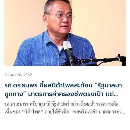
ประเด็นโครงการแลนด์บริดจ์ โดยมองว่าเป็นสัญญาณสะท้อน
ทิศทางการเมืองไทยที่น่าสนใจในหลายมิติ
26 เมษายน 2569
รศ.ดร.ธนพร ชี้ผลนิด้าโพลสะท้อน “รัฐบาลมา
ถูกทาง” มาตรการค่าครองชีพตรงเป้า แต่
ต้องเร่งเติมงบ–ดูแลกลุ่มเปราะบางเพิ่ม
รศ.ดร.ธนพร ศรียากูล นักรัฐศาสตร์ กล่าวถึงผลสำรวจความคิด
เห็นของ “นิด้าโพล” ภายใต้หัวข้อ “พอหรือเปล่า มาตรการช่วย
ค่าครองชีพ” ว่า