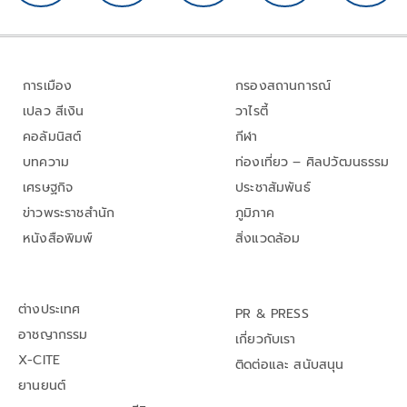
การเมือง
กรองสถานการณ์
เปลว สีเงิน
วาไรตี้
คอลัมนิสต์
กีฬา
บทความ
ท่องเที่ยว – ศิลปวัฒนธรรม
เศรษฐกิจ
ประชาสัมพันธ์
ข่าวพระราชสำนัก
ภูมิภาค
หนังสือพิมพ์
สิ่งแวดล้อม
ต่างประเทศ
PR & PRESS
อาชญากรรม
เกี่ยวกับเรา
X-CITE
ติดต่อและ สนับสนุน
ยานยนต์