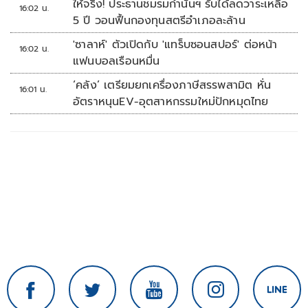
ให้จริง! ประธานชมรมกำนันฯ รับได้ลดวาระเหลือ
16:02 น.
5 ปี วอนฟื้นกองทุนสตรีอำเภอละล้าน
'ซาลาห์' ตัวเปิดกับ 'แทร็บซอนสปอร์' ต่อหน้า
16:02 น.
แฟนบอลเรือนหมื่น
‘คลัง’ เตรียมยกเครื่องภาษีสรรพสามิต หั่น
16:01 น.
อัตราหนุนEV-อุตสาหกรรมใหม่ปักหมุดไทย