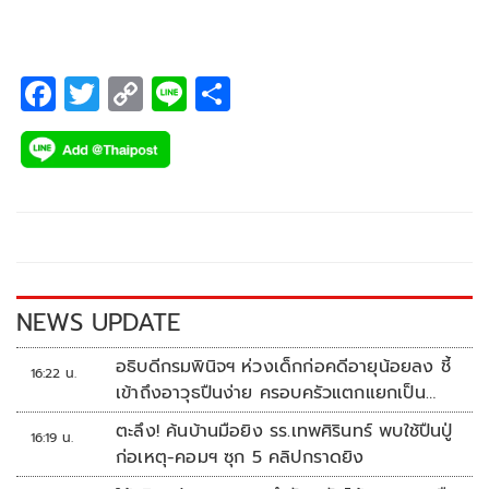
F
T
C
Li
S
ac
wi
o
n
h
e
tt
p
e
ar
b
er
y
e
o
Li
o
n
k
k
NEWS UPDATE
อธิบดีกรมพินิจฯ ห่วงเด็กก่อคดีอายุน้อยลง ชี้
16:22 น.
เข้าถึงอาวุธปืนง่าย ครอบครัวแตกแยกเป็น
ชนวนสำคัญ
ตะลึง! ค้นบ้านมือยิง รร.เทพศิรินทร์ พบใช้ปืนปู่
16:19 น.
ก่อเหตุ-คอมฯ ซุก 5 คลิปกราดยิง