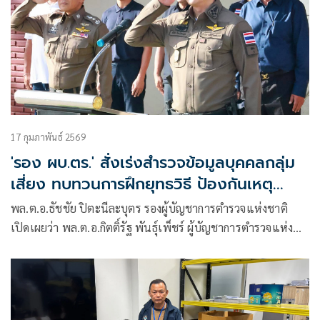
17 กุมภาพันธ์ 2569
'รอง ผบ.ตร.' สั่งเร่งสำรวจข้อมูลบุคคลกลุ่ม
เสี่ยง ทบทวนการฝึกยุทธวิธี ป้องกันเหตุ
อุกฉกรรจ์
พล.ต.อ.ธัชชัย ปิตะนีละบุตร รองผู้บัญชาการตำรวจแห่งชาติ
เปิดเผยว่า พล.ต.อ.กิตติ์รัฐ พันธุ์เพ็ชร์ ผู้บัญชาการตำรวจแห่ง
ชาติ (ผบ.ตร.) สั่