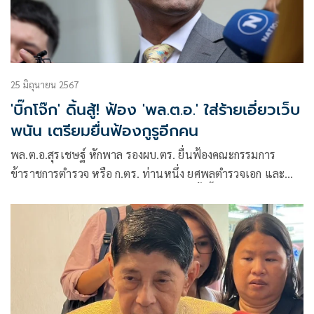
25 มิถุนายน 2567
'บิ๊กโจ๊ก' ดิ้นสู้! ฟ้อง 'พล.ต.อ.' ใส่ร้ายเอี่ยวเว็บ
พนัน เตรียมยื่นฟ้องกูรูอีกคน
พล.ต.อ.สุรเชษฐ์ หักพาล รองผบ.ตร. ยื่นฟ้องคณะกรรมการ
ข้าราชการตำรวจ หรือ ก.ตร. ท่านหนึ่ง ยศพลตำรวจเอก และ
เป็นกูรูด้านกฎหมายที่นายกรัฐมนตรีแต่งตั้งขึ้นเพื่อตรวจสอบ
ประเด็นความขัดแย้งในสำนักงานตำรวจแห่งชาติ