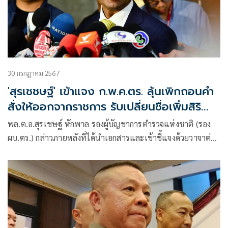
30 กรกฎาคม 2567
'สุรเชชษฐ์' เข้าแจง ก.พ.ค.ตร. ลุ้นเพิกถอนคำ
สั่งให้ออกจากราชการ รับเปลี่ยนชื่อเพิ่มสิริ
มงคล
พล.ต.อ.สุรเชษฐ์ หักพาล รองผู้บัญชาการตำรวจแห่งชาติ (รอง
ผบ.ตร.) กล่าวภายหลังที่ได้นำเอกสารและเข้าชี้แจงด้วยวาจาต่อ
คณะกรรมการพิทักษ์ระบบคุณธรรมข้าราชการตำรวจ (ก.พ.ค.ตร)
กรณีอุทธรณ์คำร้องคำสั่งให้ออกจากราชการโดยมิชอบ