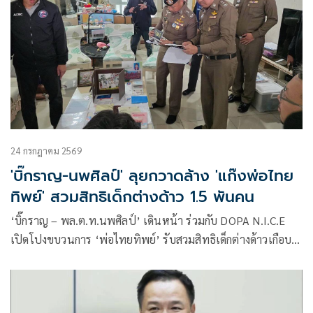
24 กรกฎาคม 2569
'บิ๊กราญ-นพศิลป์' ลุยกวาดล้าง 'แก๊งพ่อไทย
ทิพย์' สวมสิทธิเด็กต่างด้าว 1.5 พันคน
‘บิ๊กราญ – พล.ต.ท.นพศิลป์’ เดินหน้า ร่วมกับ DOPA N.I.C.E
เปิดโปงขบวนการ ‘พ่อไทยทิพย์’ รับสวมสิทธิเด็กต่างด้าวเกือบ
1,500 ราย บุกค้นโรงพยาบาลเอกชน รวบ 4 ผู้ต้องหา