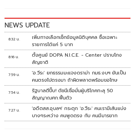
o
Li
o
n
k
k
NEWS UPDATE
เพิ่มทางเลือกเช็กข้อมูลนิติบุคคล ซื้อเฉพาะ
8:32 น.
รายการได้แค่ 5 บาท
ตั้งศูนย์ DOPA N.I.C.E. - Center ปราบโกง
8:16 น.
สัญชาติ
'อ.วีระ' ยกธรรมมะแจงดราม่า กมธ.งบฯ ยันเป็น
7:59 น.
คนตรงไปตรงมา ถ้าผิดพลาดพร้อมขอโทษ
รัฐบาลตีปี๊บ! ดัชนีเชื่อมั่นผู้บริโภคทะลุ 50
7:54 น.
สัญญาณศก.ฟื้นตัว
'อดีตสส.อุบลฯ' กระตุก 'อ.วีระ' คนเรามีเส้นแบ่ง
7:27 น.
บางๆระหว่าง คนพูดตรง กับ คนมีมารยาท