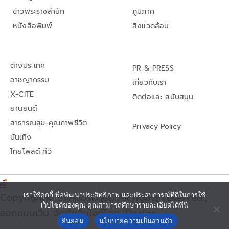
ข่าวพระราชสำนัก
ภูมิภาค
หนังสือพิมพ์
สิ่งแวดล้อม
ต่างประเทศ
PR & PRESS
อาชญากรรม
เกี่ยวกับเรา
X-CITE
ติดต่อและ สนับสนุน
ยานยนต์
สาธารณสุข-คุณภาพชีวิต
Privacy Policy
บันเทิง
ไทยโพสต์ ทีวี
Copyright© thaipost.net, All rights reserved.,
เราใช้คุกกี้เพื่อพัฒนาประสิทธิภาพ และประสบการณ์ที่ดีในการใช้
เว็บไซต์ของคุณ คุณสามารถศึกษารายละเอียดได้ที่นี่
ออกแบบเว็บ จัดทำเว็บไซต์โดย iDesign
ยินยอม
นโยบายความเป็นส่วนตัว