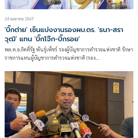
24 เมษายน 2567
'บิ๊กต่าย' เซ็นแบ่งงานรองผบ.ตร. 'ธนา-สรา
วุฒิ' แทน 'บิ๊กโจ๊ก-บิ๊กรอย'
พล.ต.อ.กิตติ์รัฐ พันธุ์เพ็ชร์ รองผู้บัญชาการตำรวจแห่งชาติ รักษา
ราชการแทนผู้บัญชาการตำรวจแห่งชาติ (รอง
ผบ.ตร.รรท.ผบ.ตร.) มีคำสั่ง ตร.ที่ 176/2567 ลงวันที่ 17 เม.ย.
2567 เรื่องกำหนดลักษณะงานและการมอบอำนาจหน้าที่ความ
รับผิดชอบให้รองผู้บัญชาการตำรวจแห่งชาติ