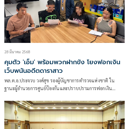
28 มีนาคม 2568
คุมตัว 'เอ็ม' พร้อมพวกฝากขัง โยงฟอกเงิน
เว็บพนันอดีตดาราสาว
พล.ต.อ.ประจวบ วงศ์สุข รองผู้บัญชาการตำรวจแห่งชาติ ใน
ฐานะผู้อำนวยการศูนย์ป้องกันและปราบปรามการฟอกเงิน
สำนักงานตำรวจแห่งชาติ (ผอ.ศปปง.ตร.)