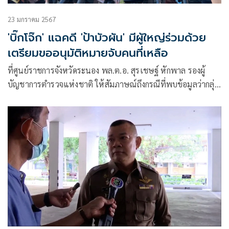
23 มกราคม 2567
'บิ๊กโจ๊ก' แฉคดี 'ป้าบัวผัน' มีผู้ใหญ่ร่วมด้วย
เตรียมขออนุมัติหมายจับคนที่เหลือ
ที่ศูนย์ราชการจังหวัดระนอง พล.ต.อ. สุรเชษฐ์ หักพาล รองผู้
บัญชาการตำรวจแห่งชาติ ให้สัมภาษณ์ถึงกรณีที่พบข้อมูลว่ากลุ่ม
เยาวชนจัง