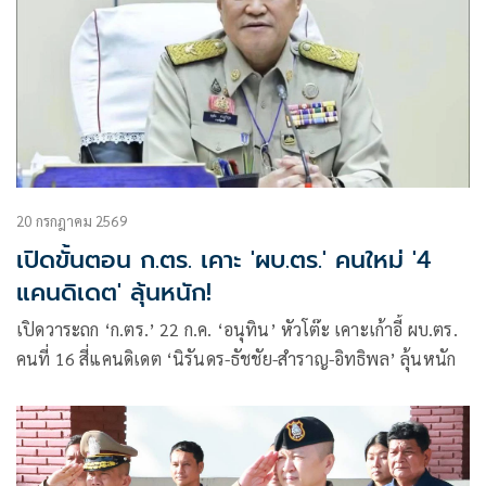
20 กรกฎาคม 2569
เปิดขั้นตอน ก.ตร. เคาะ 'ผบ.ตร.' คนใหม่ '4
แคนดิเดต' ลุ้นหนัก!
เปิดวาระถก ‘ก.ตร.’ 22 ก.ค. ‘อนุทิน’ หัวโต๊ะ เคาะเก้าอี้ ผบ.ตร.
คนที่ 16 สี่แคนดิเดต ‘นิรันดร-ธัชชัย-สำราญ-อิทธิพล’ ลุ้นหนัก