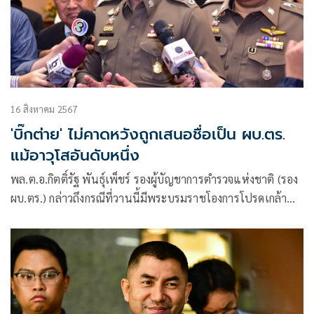
16 สิงหาคม 2567
'บิ๊กต่าย' ไม่คาดหวังถูกเสนอชื่อเป็น ผบ.ตร.
แม้อาวุโสอันดับหนึ่ง
พล.ต.อ.กิตติ์รัฐ พันธุ์เพ็ชร์ รองผู้บัญชาการตำรวจแห่งชาติ (รอง
ผบ.ตร.) กล่าวถึงกรณีที่วานนี้มีพระบรมราชโองการโปรดเกล้า
โปรดกระหม่อมให้ พล.ต.อ.สุรเชชษฐ์ หักพาล พ้นจากตำแหน่ง
รองผู้บัญชาการตำรวจแห่งชาติ