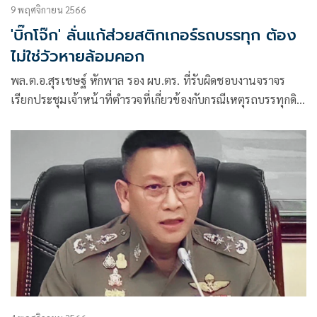
9 พฤศจิกายน 2566
'บิ๊กโจ๊ก' ลั่นแก้ส่วยสติกเกอร์รถบรรทุก ต้อง
ไม่ใช่วัวหายล้อมคอก
พล.ต.อ.สุรเชษฐ์ หักพาล รอง ผบ.ตร. ที่รับผิดชอบงานจราจร
เรียกประชุมเจ้าหน้าที่ตำรวจที่เกี่ยวข้องกับกรณีเหตุรถบรรทุกดิน
เหยียบฝาท่อระบายน้ำบนถนนสุขุมวิท 64/1 แขวงบางจาก เขต
พระโขนง กทม.จนทรุดได้รับความเสียหายทำให้การจราจรติดขัด
อย่างหนัก และพบว่ารถบรรทุกดังกล่าวมีสติกเกอร์หน้ารถเป็นรูป
ดาวตัวอักษรบีสีเขียว