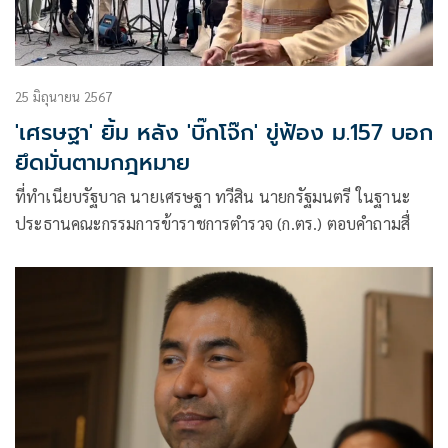
25 มิถุนายน 2567
'เศรษฐา' ยิ้ม หลัง 'บิ๊กโจ๊ก' ขู่ฟ้อง ม.157 บอก
ยึดมั่นตามกฎหมาย
ที่ทำเนียบรัฐบาล นายเศรษฐา ทวีสิน นายกรัฐมนตรี ในฐานะ
ประธานคณะกรรมการข้าราชการตำรวจ (ก.ตร.) ตอบคำถามสื่