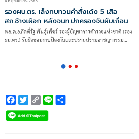
4 พฤศจิกายน 2566
รองผบ.ตร. เล็งทบทวนคำสั่งเด้ง 5 เสือ
สภ.ช้างเผือก หลังจนท.ปกครองจับผับเถื่อน
พล.ต.อ.กิตติ์รัฐ พันธุ์เพ็ชร์ รองผู้บัญชาการตำรวจแห่งชาติ (รอง
ผบ.ตร.) รับผิดชอบงานป้องกันและปราบปรามอาชญากรรม
กล่าวถึงกรณีที่ตำรวจภูธรจังหวัดเชียงใหม่ได้ออกคำสั่งให้
ผกก.สภ.ช้างเผือกไปช่วยราชการ และมีการสั่งให้ตรวจสอบข้อ
เท็จจริง
F
T
C
Li
S
ac
wi
o
n
h
e
tt
p
e
ar
b
er
y
e