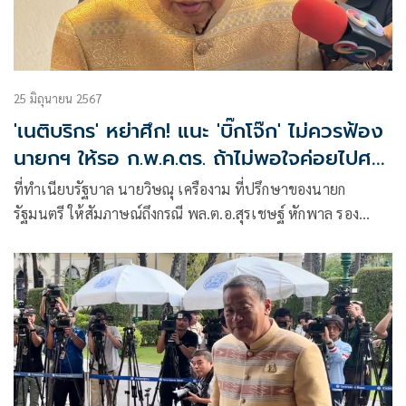
25 มิถุนายน 2567
'เนติบริกร' หย่าศึก! แนะ 'บิ๊กโจ๊ก' ไม่ควรฟ้อง
นายกฯ ให้รอ ก.พ.ค.ตร. ถ้าไม่พอใจค่อยไปศาล
ปกครอง
ที่ทำเนียบรัฐบาล นายวิษณุ เครืองาม ที่ปรึกษาของนายก
รัฐมนตรี ให้สัมภาษณ์ถึงกรณี พล.ต.อ.สุรเชษฐ์ หักพาล รอง
ผบ.ตร. จ