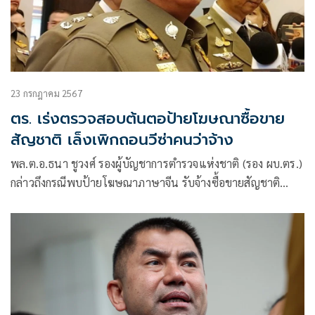
23 กรกฎาคม 2567
ตร. เร่งตรวจสอบต้นตอป้ายโฆษณาซื้อขาย
สัญชาติ เล็งเพิกถอนวีซ่าคนว่าจ้าง
พล.ต.อ.ธนา ชูวงศ์ รองผู้บัญชาการตำรวจแห่งชาติ (รอง ผบ.ตร.)
กล่าวถึงกรณีพบป้ายโฆษณาภาษาจีน รับจ้างซื้อขายสัญชาติ
อินโดนีเซีย วานูอาตู กัมพูชา และตุรกี พร้อมพาสปอร์ต บริเวณ
แยกห้วยขวาง ว่า พล.ต.อ.ต่อศักดิ์ สุขวิมล ผู้บัญชาการตำรวจแห่ง
ชาติ (ผบ.ตร.) ไ