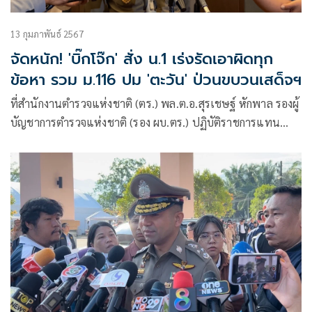
13 กุมภาพันธ์ 2567
จัดหนัก! 'บิ๊กโจ๊ก' สั่ง น.1 เร่งรัดเอาผิดทุก
ข้อหา รวม ม.116 ปม 'ตะวัน' ป่วนขบวนเสด็จฯ
ที่สำนักงานตำรวจแห่งชาติ (ตร.) พล.ต.อ.สุรเชษฐ์ หักพาล รองผู้
บัญชาการตำรวจแห่งชาติ (รอง ผบ.ตร.) ปฏิบัติราชการแทน
ผบ.ตร.