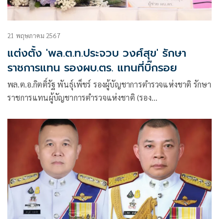
21 พฤษภาคม 2567
แต่งตั้ง 'พล.ต.ท.ประจวบ วงศ์สุข' รักษา
ราชการแทน รองผบ.ตร. แทนที่บิ๊กรอย
พล.ต.อ.กิตติ์รัฐ พันธุ์เพ็ชร์ รองผู้บัญชาการตำรวจแห่งชาติ รักษา
ราชการแทนผู้บัญชาการตำรวจแห่งชาติ (รอง
ผบ.ตร.รรท.ผบ.ตร.) มีหนังสือคำสั่ง ตร.ที่ 253/2567 ลงวันที่ 20
มี.ค. เรื่อง ข้าราชการตำรวจรักษาราชการแทน ใจความว่า ตาม
ประกาศสำนักนายกรัฐมนตรี