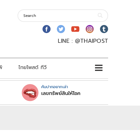
LINE : @THAIPOST
พ์
ไทยโพสต์ ทีวี
คันปากอยากเล่า
เลขทรัพย์สินให้โชค