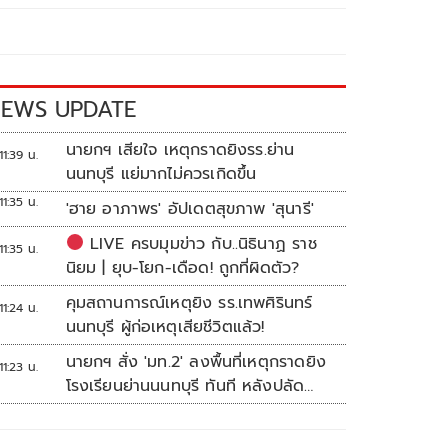
EWS UPDATE
นายกฯ เสียใจ เหตุกราดยิงรร.ย่าน
11:39 น.
นนทบุรี แย่มากไม่ควรเกิดขึ้น
11:35 น.
'ฮาย อาภาพร' อัปเดตสุขภาพ 'สุนารี'
LIVE ครบมุมข่าว กับ..นิธินาฏ ราช
11:35 น.
นิยม | ยุบ-โยก-เดือด! ถูกที่ผิดตัว?
คุมสถานการณ์เหตุยิง รร.เทพศิรินทร์
11:24 น.
นนทบุรี ผู้ก่อเหตุเสียชีวิตแล้ว!
นายกฯ สั่ง 'มท.2' ลงพื้นที่เหตุกราดยิง
11:23 น.
โรงเรียนย่านนนทบุรี ทันที หลังปลัด
มท.รายงานความคืบหน้า