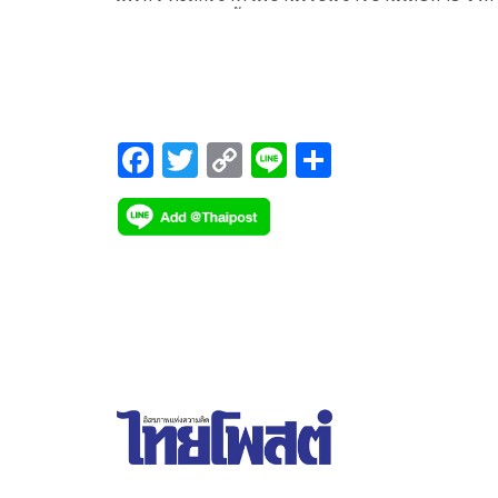
เตรียมพร้อมหาพื้นที่ปลอดภัยให้ชาวบ้าน
F
T
C
Li
S
ac
wi
o
n
h
e
tt
p
e
ar
b
er
y
e
o
Li
o
n
k
k