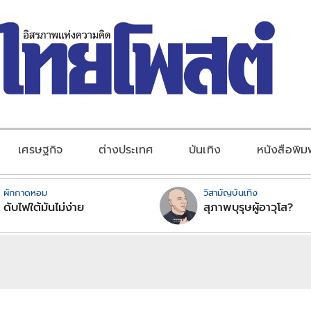
เศรษฐกิจ
ต่างประเทศ
บันเทิง
หนังสือพิม
ผักกาดหอม
วิสามัญบันเทิง
ดับไฟใต้มันไม่ง่าย
สุภาพบุรุษผู้อาวุโส?