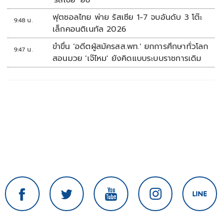
'รัสเซีย' ยับ
ฟุตซอลไทย พ่าย รัสเซีย 1-7 จบอันดับ 3 โต๊ะ
9:48 น.
เล็กคอนติเนทัล 2026
ขำขื่น 'อดีตผู้สมัครสส.พท.' ยกการศึกษาทั่วโลก
9:47 น.
สอนมวย 'เจ๊ไหม' ยังคิดแบบระบบราชการเดิม