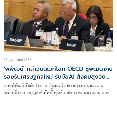
15 กุมภาพันธ์ 2568
'พิพัฒน์' กล่าวบนเวทีโลก OECD ชูพัฒนาคน
รองรับเศรษฐกิจใหม่ รับมือAI สังคมสูงวัย
และแรงงานอิสระยั่งยืน
นายพิพัฒน์ รัชกิจประการ รัฐมนตรีว่าการกระทรวงแรงงาน
พร้อมด้วย นายบุญสงค์ ทัพชัยยุทธ์ ปลัดกระทรวงแรงงาน นาย
ศักดินาถ สนธิศักดิ์โยธิน ผู้ช่วยปลัดกระทรวงแรงงาน ร่วมการ
ประชุมระดับรัฐมนตรี OECD หัวข้อ ขอบเขตใหม่สำหรับ
นโยบายสังคม : การลงทุนในอนาคต OECD Ministerial meeting