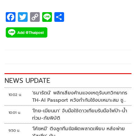
New Frontiers for Social Policy : Investing in the Future
OECD ณ กรุงปารีส สาธารณรัฐฝรั่งเศส
F
T
C
Li
S
ac
wi
o
n
h
e
tt
p
e
ar
b
er
y
e
o
Li
o
n
k
k
NEWS UPDATE
'ธนารัตน์' พลิกเสียงค้านแจงเหตุรับบทวิทยากร
10:02 น.
TH-AI Passport หวังกำกับใช้งบเหมาะสม ชู
จุดเด่นคนไทยได้ใช้ AI ระดับโปร ลดเหลื่อมล้ำ
'ไทย-เมียนมา' จับมือใช้ดาวเทียมรับมือไฟป่า-น้ำ
10:01 น.
ทางเทคโนโลยี เซฟงบไปกว่า900ล้าน เชื่อหาก
ท่วม-ภัยพิบัติ
ใช้เต็มที่เอกชนขาดทุนย่อยยับ
'โค้ชหมี' ติงลูกทีมข้อผิดพลาดเพียบ หลังพ่าย
9:50 น.