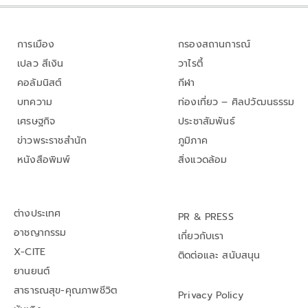
การเมือง
กรองสถานการณ์
เปลว สีเงิน
วาไรตี้
คอลัมนิสต์
กีฬา
บทความ
ท่องเที่ยว – ศิลปวัฒนธรรม
เศรษฐกิจ
ประชาสัมพันธ์
ข่าวพระราชสำนัก
ภูมิภาค
หนังสือพิมพ์
สิ่งแวดล้อม
ต่างประเทศ
PR & PRESS
อาชญากรรม
เกี่ยวกับเรา
X-CITE
ติดต่อและ สนับสนุน
ยานยนต์
สาธารณสุข-คุณภาพชีวิต
Privacy Policy