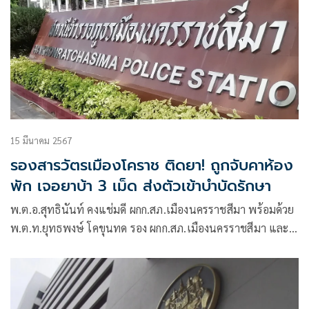
15 มีนาคม 2567
รองสารวัตรเมืองโคราช ติดยา! ถูกจับคาห้อง
พัก เจอยาบ้า 3 เม็ด ส่งตัวเข้าบำบัดรักษา
พ.ต.อ.สุทธินันท์ คงแช่มดี ผกก.สภ.เมืองนครราชสีมา พร้อมด้วย
พ.ต.ท.ยุทธพงษ์ โคขุนทด รอง ผกก.สภ.เมืองนครราชสีมา และ
พ.ต.ท.อนันท์ แจะสันเทียะ สวป.สภ.เมืองนครราชสีมา ไปตรวจ
สอบห้องพักแห่งหนึ่ง ต.ในเมือง อ.เมือง จ.นครราชสีมา