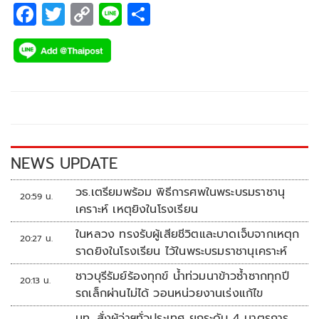
F
T
C
Li
S
ac
wi
o
n
h
e
tt
p
e
ar
b
er
y
e
o
Li
o
n
k
k
NEWS UPDATE
วธ.เตรียมพร้อม พิธีการศพในพระบรมราชานุ
20:59 น.
เคราะห์ เหตุยิงในโรงเรียน
ในหลวง ทรงรับผู้เสียชีวิตและบาดเจ็บจากเหตุก
20:27 น.
ราดยิงในโรงเรียน ไว้ในพระบรมราชานุเคราะห์
ชาวบุรีรัมย์ร้องทุกข์ น้ำท่วมนาข้าวซ้ำซากทุกปี
20:13 น.
รถเล็กผ่านไม่ได้ วอนหน่วยงานเร่งแก้ไข
มท. สั่งผู้ว่าฯทั่วประเทศ ยกระดับ 4 มาตรการ