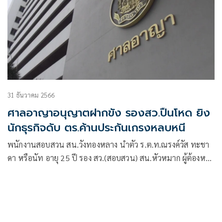
31 ธันวาคม 2566
ศาลอาญาอนุญาตฝากขัง รองสว.ปืนโหด ยิง
นักธุรกิจดับ ตร.ค้านประกันเกรงหลบหนี
พนักงานสอบสวน สน.วังทองหลาง นำตัว ร.ต.ท.ณรงค์วัส ทะชา
ดา หรือนัท อายุ 25 ปี รอง สว.(สอบสวน) สน.หัวหมาก ผู้ต้องหา
ยิงนักธุรกิจบนทางด่วน ฝากขังศาลอาญา