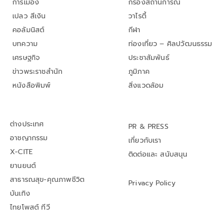
การเมือง
กรองสถานการณ์
เปลว สีเงิน
วาไรตี้
คอลัมนิสต์
กีฬา
บทความ
ท่องเที่ยว – ศิลปวัฒนธรรม
เศรษฐกิจ
ประชาสัมพันธ์
ข่าวพระราชสำนัก
ภูมิภาค
หนังสือพิมพ์
สิ่งแวดล้อม
ต่างประเทศ
PR & PRESS
อาชญากรรม
เกี่ยวกับเรา
X-CITE
ติดต่อและ สนับสนุน
ยานยนต์
สาธารณสุข-คุณภาพชีวิต
Privacy Policy
บันเทิง
ไทยโพสต์ ทีวี