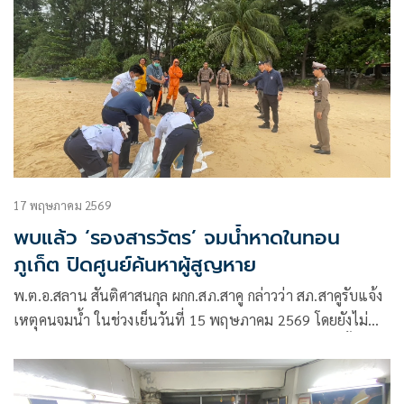
17 พฤษภาคม 2569
พบแล้ว ‘รองสารวัตร’ จมน้ำหาดในทอน
ภูเก็ต ปิดศูนย์ค้นหาผู้สูญหาย
พ.ต.อ.สลาน สันติศาสนกุล ผกก.สภ.สาคู กล่าวว่า สภ.สาคูรับแจ้ง
เหตุคนจมน้ำ ในช่วงเย็นวันที่ 15 พฤษภาคม 2569 โดยยังไม่
ทราบผู้จมน้ำสูญหาย เป็นผู้ใด และมีรถยนต์เก๋งคัมรี่ จอดทิ้งไว้ 1
คัน