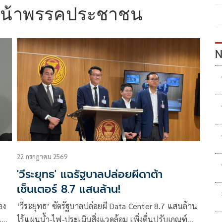
หน้าพรรคประชาชน
N
22 กรกฎาคม 2569
'วีระยุทธ' แฉรัฐบาลปล่อยผีดาต้า
เซ็นเตอร์ 8.7 แสนล้าน!
อง
‘วีระยุทธ’ ซัดรัฐบาลปล่อยผี Data Center 8.7 แสนล้าน
ไลฟ์
ไร้แผนน้ำ-ไฟ-ประเมินสิ่งแวดล้อม เพิ่งตื่นปรับเกณฑ์