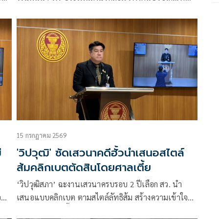
ิ่ม
แฉลงทุนแสนล้าน แต่จ้างงานจริงแค่หลักร้อยคน
15 กรกฎาคม 2569
่
'วิปวุฒิ' ซัดเสวนาคดีฮั้วนำเสนอสไตล์
ส้มคลิกเบตตัดสินโดยศาลเตี้ย
‘วิปวุฒิสภา’ ฉะงานเสวนาครบรอบ 2 ปีเลือก สว. นำ
อ
เสนอแบบคลิกเบต ตามสไตล์ลัทธิส้ม สร้างความเข้าใจ
ผิด-ด้อยค่า สว. จี้ กกต.ตรวจสอบหลักฐานที่เปิดเผย สว.ชุด