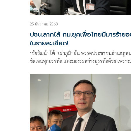
25 ธันวาคม 2568
ปชน.ลากไส้ กม.ยุคเพื่อไทยมีมารร้ายอย
ในรายละเอียด!
‘ชัยวัฒน์’ โต้ ‘เผ่าภูมิ’ ยัน พรรคประชาชนอ่านกฎห
ชัดเจนทุกบรรทัด และมองระหว่างบรรทัดด้วย เพราะ
‘มารร้ายอยู่ในรายละเอียด’ ทุกวันนี้ทุนเทาเข้ายึดไท
เรียบร้อยแล้ว