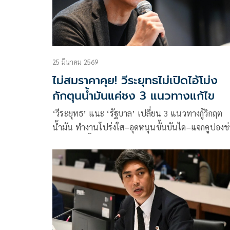
25 มีนาคม 2569
ไม่สมราคาคุย! วีระยุทธไม่เปิดไอ้โม่ง
กักตุนน้ำมันแค่ชง 3 แนวทางแก้ไข
‘วีระยุทธ’ แนะ ‘รัฐบาล’ เปลี่ยน 3 แนวทางกู้วิกฤต
น้ำมัน ทำงานโปร่งใส–อุดหนุนขั้นบันได–แจกคูปองช
เกษตรกร ชี้ยิ่งโลกป่วนผู้นำยิ่งต้องเคียงข้างประชาชน