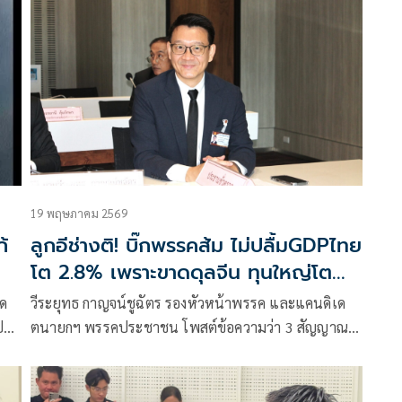
นี้บริสุทธิ์ ถูกตัดสินโดยศาลเตี้ย
19 พฤษภาคม 2569
้
ลูกอีช่างติ! บิ๊กพรรคส้ม ไม่ปลื้มGDPไทย
โต 2.8% เพราะขาดดุลจีน ทุนใหญ่โต
ทุนเล็กเจ๊ง เกษตรกรแย่
ิด
วีระยุทธ กาญจน์ชูฉัตร รองหัวหน้าพรรค และแคนดิเด
ป
ตนายกฯ พรรคประชาชน โพสต์ข้อความว่า 3 สัญญาณ
อันตรายใต้จีดีพี +2.8%