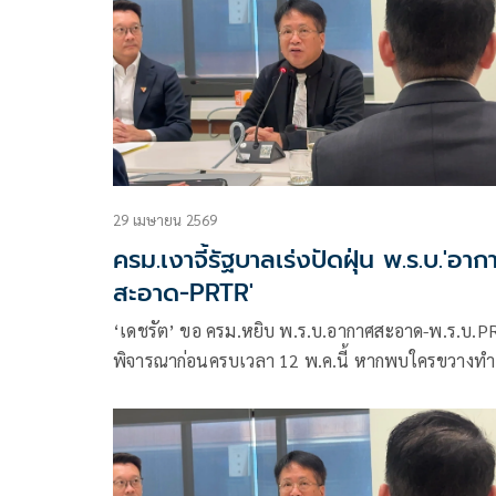
29 เมษายน 2569
ครม.เงาจี้รัฐบาลเร่งปัดฝุ่น พ.ร.บ.'อาก
สะอาด-PRTR'
‘เดชรัต’ ขอ ครม.หยิบ พ.ร.บ.อากาศสะอาด-พ.ร.บ.PRTR
พิจารณาก่อนครบเวลา 12 พ.ค.นี้ หากพบใครขวางทำ
กฎหมายสะดุด ปชน.พร้อมสู้เพื่อประชาชน