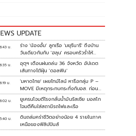
EWS UPDATE
ร่าง 'น้องอั้ม' ลูกเรือ 'มยุรีนารี' ถึงบ้าน
6:43 น.
วันเดียวกันกับ 'ฮลุน' ครอบครัวร่ำไห้
เผยฝันอยากเป็นทหารเรือ
อุตุฯ เตือนฝนถล่ม 36 จังหวัด อัปเดต
6:35 น.
เส้นทางไต้ฝุ่น 'ดอลฟิน'
'มหาดไทย' เผยไทม์ไลน์ หารือกลุ่ม P –
6:19 น.
MOVE มีเหตุกระทบกระทั่งกับอส. ก่อน
พาส่งขึ้นรถกลับ
ยูเครนโจมตีโรงกลั่นน้ำมันรัสเซีย มอสโก
6:02 น.
โจมตีคืนใส่สถานีรถไฟและเรือ
ดินถล่มคร่าชีวิตอย่างน้อย 4 รายในภาค
5:40 น.
เหนือของฟิลิปปินส์