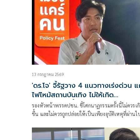
13 กรกฎาคม 2569
'ดร.โจ' จี้รัฐวาง 4 แนวทางเร่งด่วน แก
ไฟไหม้สถานบันเทิง ไม่ให้เกิด
โศกนาฏกรรมซ้ำอีก
รองหัวหน้าพรรคปชน. ชี้โศกนาฏกรรมครั้งนี้ไม่ควรเก
ขึ้น และไม่ควรถูกปล่อยให้เป็นเพียงอุบัติเหตุที่ผ่านไ
แล้วก็ลืม