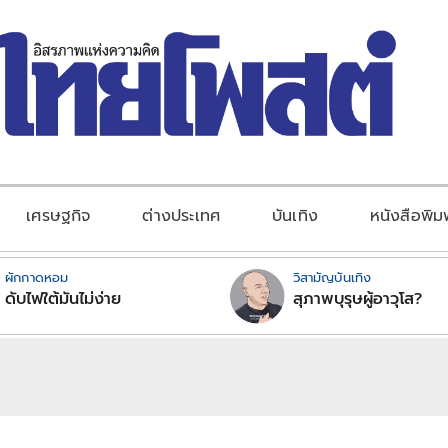
เศรษฐกิจ
ต่างประเทศ
บันเทิง
หนังสือพิม
ผักกาดหอม
วิสามัญบันเทิง
ดับไฟใต้มันไม่ง่าย
สุภาพบุรุษผู้อาวุโส?