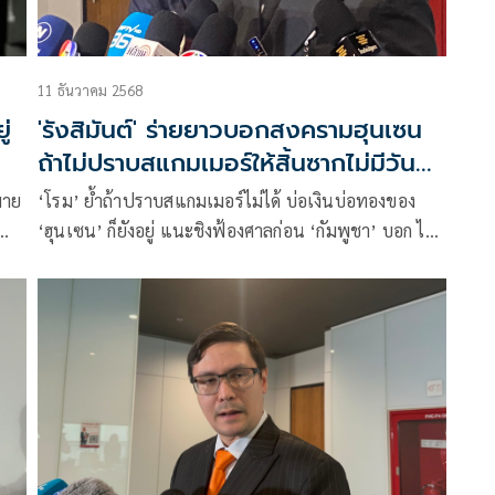
11 ธันวาคม 2568
ู่
'รังสิมันต์' ร่ายยาวบอกสงครามฮุนเซน
ถ้าไม่ปราบสแกมเมอร์ให้สิ้นซากไม่มีวันจบ
ได้!
มาย
‘โรม’ ย้ำถ้าปราบสแกมเมอร์ไม่ได้ บ่อเงินบ่อทองของ
‘ฮุนเซน’ ก็ยังอยู่ แนะชิงฟ้องศาลก่อน ‘กัมพูชา’ บอก ไม่
ย
ได้ให้ความสำคัญกับท่าที ‘อนุทิน’ แต่สนยุทธศาสตร์
มากกว่า จี้ต้องทำให้ทั่วโลกเห็นไทยชอบธรรม