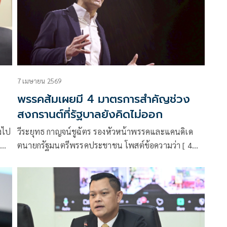
7 เมษายน 2569
พรรคส้มเผยมี 4 มาตรการสำคัญช่วง
สงกรานต์ที่รัฐบาลยังคิดไม่ออก
งไป
วีระยุทธ กาญจน์ชูฉัตร รองหัวหน้าพรรคและแคนดิเด
าพ
ตนายกรัฐมนตรีพรรคประชาชน โพสต์ข้อความว่า [ 4
มาตรการสำคัญช่วงสงกรานต์