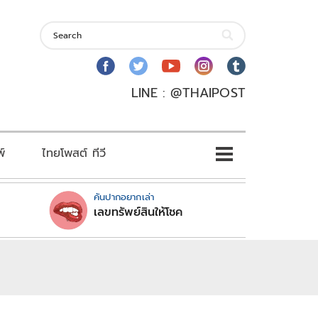
LINE : @THAIPOST
พ์
ไทยโพสต์ ทีวี
คันปากอยากเล่า
เลขทรัพย์สินให้โชค