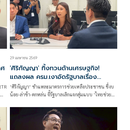
29 เมษายน 2569
าศ
'ศิริกัญญา' ทิ้งทวนด้านเศรษฐกิจ!
แถลงผล ครม.เงาอัดรัฐบาลเรื่อง
มาตรการช่วยเหลือ ปชช.
‘ศิริกัญญา’ ชำแหละมาตรการช่วยเหลือประชาชน ชี้งบ
น้อย-ล่าช้า-ตกหล่น จี้รัฐบาลเลิกแจกสุ่มแบบ ‘ไทยช่วย
ไทยพลัส’ เตือนงบกลางเหลือไม่ถึง 2 หมื่นล้าน ฟันธง
มิถุนายนนี้ มีกู้เงินมาแจกแน่นอน!