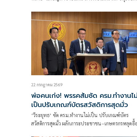
บอย เหตุควบคุมกองกำลังว้าไม่ได้ เตือนอาจเป็นการเพ
ความชอบธรรมให้รัฐบาลเมียนมา
22 กรกฎาคม 2569
พ่อคนเก่ง! พรรคส้มซัด ครม.ทำงานไม
เป็นปรับเกณฑ์บัตรสวัสดิการสุดมั่ว
‘วีระยุทธ’ ซัด ครม.ทำงานไม่เป็น ปรับเกณฑ์บัตร
สวัสดิการสุดมั่ว ผลักภาระประชาชน–เกษตรกรหลุดอื้
เรียกร้องรัฐ ‘พิสูจน์ความจน’ แทนประชาชน