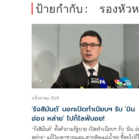
ป้ายกำกับ :
รองหัว
6 สิงหาคม 2569
'รังสิมันต์' บอกเปิดทำเนียบฯ รับ 'มิน
อ่อง หล่าย' ไปก็ไลฟ์บอย!
‘รังสิมันต์’ ตั้งคำถามรัฐบาล เปิดทำเนียบฯ รับ ‘มิน อ่
หล่าย’ แก้ปัญหาชายแดน-สารพิษแม่น้ำกก ชี้คุยไปก็