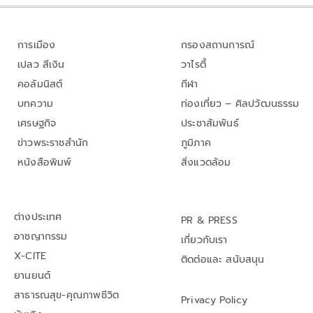
การเมือง
กรองสถานการณ์
เปลว สีเงิน
วาไรตี้
คอลัมนิสต์
กีฬา
บทความ
ท่องเที่ยว – ศิลปวัฒนธรรม
เศรษฐกิจ
ประชาสัมพันธ์
ข่าวพระราชสำนัก
ภูมิภาค
หนังสือพิมพ์
สิ่งแวดล้อม
ต่างประเทศ
PR & PRESS
อาชญากรรม
เกี่ยวกับเรา
X-CITE
ติดต่อและ สนับสนุน
ยานยนต์
สาธารณสุข-คุณภาพชีวิต
Privacy Policy