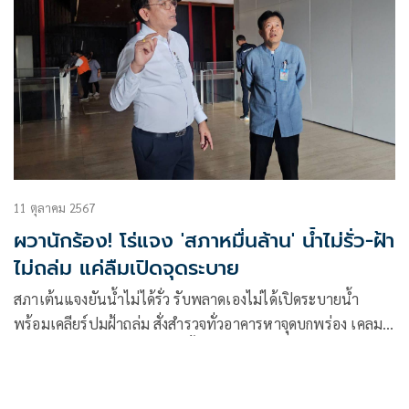
11 ตุลาคม 2567
ผวานักร้อง! โร่แจง 'สภาหมื่นล้าน' น้ำไม่รั่ว-ฝ้า
ไม่ถล่ม แค่ลืมเปิดจุดระบาย
สภาเต้นแจงยันน้ำไม่ได้รั่ว​ รับพลาดเองไม่ได้เปิดระบายน้ำ
พร้อมเคลียร์ปมฝ้าถล่ม สั่งสำรวจทั่วอาคารหาจุดบกพร่อง เคลม
ประกันซิโนไทย ‘พิเชษฐ์’ สั่งตั้ง กก.สอบ ของบปี 69 ไว้ซ่อม