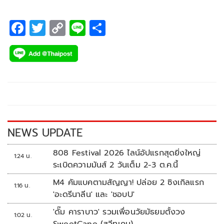
F
T
C
Li
S
ac
wi
o
n
h
e
tt
p
e
ar
b
er
y
e
o
Li
o
n
k
k
NEWS UPDATE
808 Festival 2026 ไลน์อัปแรกสุดยิ่งใหญ่
1:24 น.
ระเบิดความมันส์ 2 วันเต็ม 2-3 ต.ค.นี้
M4 คัมแบคตามสัญญา! ปล่อย 2 ซิงเกิลแรก
1:16 น.
'อะดรีนาลีน' และ 'ชอบU'
'ดั๊ม คาราบาว' รวมเพื่อนวัยมัธยมตั้งวง
1:02 น.