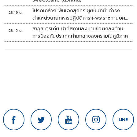
SweetCane (สวีทเคน)
โปรดเกล้าฯ 'พันเอกสุภัทร ชูตินันทน์' ดำรง
23:49 น.
ตำแหน่งนายทหารปฏิบัติการฯ-พระราชทานยศ
'พลตรี'
ซาอุฯ-ตุรเคีย-ปากีสถานลงนามข้อตกลงด้าน
23:45 น.
การป้องกันประเทศท่ามกลางสงครามในภูมิภาค