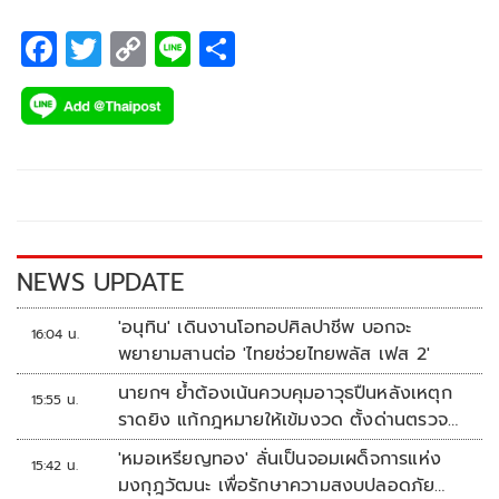
F
T
C
Li
S
ac
wi
o
n
h
e
tt
p
e
ar
b
er
y
e
o
Li
o
n
k
k
NEWS UPDATE
'อนุทิน' เดินงานโอทอปศิลปาชีพ บอกจะ
16:04 น.
พยายามสานต่อ 'ไทยช่วยไทยพลัส เฟส 2'
นายกฯ ย้ำต้องเน้นควบคุมอาวุธปืนหลังเหตุก
15:55 น.
ราดยิง แก้กฎหมายให้เข้มงวด ตั้งด่านตรวจ
เพิ่ม
'หมอเหรียญทอง' ลั่นเป็นจอมเผด็จการแห่ง
15:42 น.
มงกุฎวัฒนะ เพื่อรักษาความสงบปลอดภัย