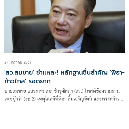
29 มกราคม 2567
'สว.สมชาย' ชำแหละ! หลักฐานชิ้นสำคัญ 'พิธา-
ก้าวไกล' รอดยาก
นายสมชาย แสวงการ สมาชิกวุฒิสภา (สว.) โพสต์ข้อความผ่าน
เฟซบุ๊กว่า (ep.2) เหตุใดคดีที่พิธา ลิ้มเจริญรัตน์ และพรรคก้าว
ไกล ที่ถูกนายธีรยุทธ สุวรรณเกษร ยื่นคำร้อง