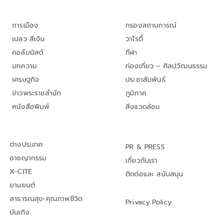
การเมือง
กรองสถานการณ์
เปลว สีเงิน
วาไรตี้
คอลัมนิสต์
กีฬา
บทความ
ท่องเที่ยว – ศิลปวัฒนธรรม
เศรษฐกิจ
ประชาสัมพันธ์
ข่าวพระราชสำนัก
ภูมิภาค
หนังสือพิมพ์
สิ่งแวดล้อม
ต่างประเทศ
PR & PRESS
อาชญากรรม
เกี่ยวกับเรา
X-CITE
ติดต่อและ สนับสนุน
ยานยนต์
สาธารณสุข-คุณภาพชีวิต
Privacy Policy
บันเทิง