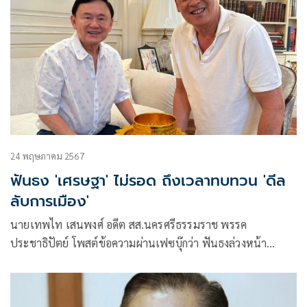
24 พฤษภาคม 2567
ฟันธง 'เศรษฐา' ไม่รอด ถึงเวลาทบทวน 'ดีล
ลับการเมือง'
นายเทพไท เสนพงศ์ อดีต สส.นครศรีธรรมราช พรรค
ประชาธิปัตย์ โพสต์ข้อความผ่านเฟซบุ๊กว่า ฟันธงล่วงหน้า
เศรษฐารอดยาก ไม่เกี่ยวกับดีลการเมือง