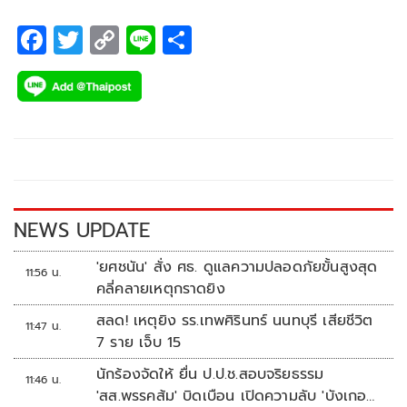
F
T
C
Li
S
ac
wi
o
n
h
e
tt
p
e
ar
b
er
y
e
o
Li
o
n
k
k
NEWS UPDATE
'ยศชนัน' สั่ง ศธ. ดูแลความปลอดภัยขั้นสูงสุด
11:56 น.
คลี่คลายเหตุกราดยิง
สลด! เหตุยิง รร.เทพศิรินทร์ นนทบุรี เสียชีวิต
11:47 น.
7 ราย เจ็บ 15
นักร้องจัดให้ ยื่น ป.ป.ช.สอบจริยธรรม
11:46 น.
'สส.พรรคส้ม' บิดเบือน เปิดความลับ 'บังเกอร์