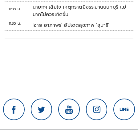
ทหาร'
นายกฯ เสียใจ เหตุกราดยิงรร.ย่านนนทบุรี แย่
11:39 น.
มากไม่ควรเกิดขึ้น
11:35 น.
'ฮาย อาภาพร' อัปเดตสุขภาพ 'สุนารี'