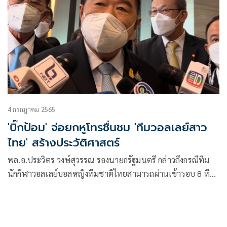
ปะทะกับมหาอำนาจลูกหนังอย่าง “หงส์แดง” ลิเวอร์พูล ในวัน
เสาร์ที่ 4 เมษายนนี้ แฟน ๆ เตรียมลุ้นรับของรางวัลอีกมากมาย
ตลอดการรับชมถ่ายทอดสดแมตช์นี้
4 กรกฎาคม 2565
'บิ๊กป้อม' จ่อยกหูโทรชื่นชม 'ทีมวอลเลย์สาว
ไทย' สร้างประวัติศาสตร์
พล.อ.ประวิตร วงษ์สุวรรณ รองนายกรัฐมนตรี กล่าวถึงกรณีทีม
นักกีฬาวอลเลย์บอลหญิงทีมชาติไทยสามารถผ่านเข้ารอบ 8 ทีม
สุดท้ายในการแข่งขันวอลเลย์บอลหญิงเนชั่นส์ลีก 2022