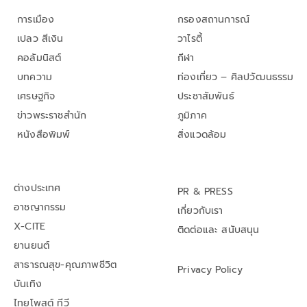
การเมือง
กรองสถานการณ์
เปลว สีเงิน
วาไรตี้
คอลัมนิสต์
กีฬา
บทความ
ท่องเที่ยว – ศิลปวัฒนธรรม
เศรษฐกิจ
ประชาสัมพันธ์
ข่าวพระราชสำนัก
ภูมิภาค
หนังสือพิมพ์
สิ่งแวดล้อม
ต่างประเทศ
PR & PRESS
อาชญากรรม
เกี่ยวกับเรา
X-CITE
ติดต่อและ สนับสนุน
ยานยนต์
สาธารณสุข-คุณภาพชีวิต
Privacy Policy
บันเทิง
ไทยโพสต์ ทีวี