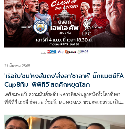
27 มีนาคม 2569
'เรือใบ'ชน'หงส์แดง'สั่งลา'ซาลาห์' บิ๊กแมตช์FA
Cup8ทีม 'พีพีทีวี'สดศึกหยุดโลก
เตรียมพบกับความมันส์ระดับ 5 ดาวที่แฟนลูกหนังทั่วโลกจับตา!
พีพีทีวี เอชดี ช่อง 36 ร่วมกับ MONOMAX ชวนคอบอลร่วมเป็น
สักขีพยานใน ศึกฟุตบอล เอฟเอ คัพ (FA Cup) ฤดูกาล 2025/26
รอบ 8 ทีมสุดท้าย ชมบิ๊กแมตช์สุดยิ่งใหญ่ ที่ถูกยกให้เป็น “นัดชิง
ชนะเลิศล่วงหน้า” เมื่อ “เรือใบสีฟ้า” แมนเชสเตอร์ ซิตี้ โคจรมา