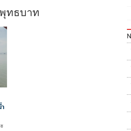
พุทธบาท
N
้ำ
ระ