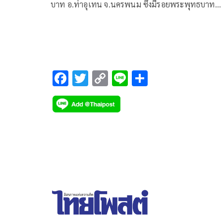
บาท อ.ท่าอุเทน จ.นครพนม ซึ่งมีรอยพระพุทธบาท
ปรากฏอยู่บนโขดหินในแม่น้ำโขง
F
T
C
Li
S
ac
wi
o
n
h
e
tt
p
e
ar
b
er
y
e
o
Li
o
n
k
k