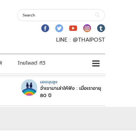
LINE : @THAIPOST
พ์
ไทยโพสต์ ทีวี
มองมุมสูง
จำเขามาเล่าให้ฟัง : เมื่อเราอายุ
80 ปี