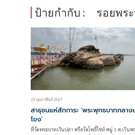
ป้ายกำกับ :
รอยพระ
23 กุมภาพันธ์ 2567
สาธุชนแห่สักการะ 'พระพุทธบาทกลางน
โขง'
ที่วัดพระบาทเวินปลา หรือวัดโพธิ์ไชย์ หมู่ 1 ต.เวินพ