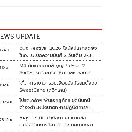
EWS UPDATE
808 Festival 2026 ไลน์อัปแรกสุดยิ่ง
1:24 น.
ใหญ่ ระเบิดความมันส์ 2 วันเต็ม 2-3
ต.ค.นี้
M4 คัมแบคตามสัญญา! ปล่อย 2
1:16 น.
ซิงเกิลแรก 'อะดรีนาลีน' และ 'ชอบU'
'ดั๊ม คาราบาว' รวมเพื่อนวัยมัธยมตั้งวง
1:02 น.
SweetCane (สวีทเคน)
โปรดเกล้าฯ 'พันเอกสุภัทร ชูตินันทน์'
23:49 น.
ดำรงตำแหน่งนายทหารปฏิบัติการฯ-
พระราชทานยศ 'พลตรี'
ซาอุฯ-ตุรเคีย-ปากีสถานลงนามข้อ
23:45 น.
ตกลงด้านการป้องกันประเทศท่ามกลาง