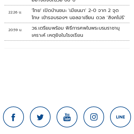
อย่างสงบในวัย 68 ปี
'ไทย' เปิดบ้านชนะ 'เมียนมา' 2-0 จาก 2 จุด
22:26 น.
โทษ เข้ารอบรองฯ บอลอาเซียน ดวล 'สิงคโปร์'
วธ.เตรียมพร้อม พิธีการศพในพระบรมราชานุ
20:59 น.
เคราะห์ เหตุยิงในโรงเรียน