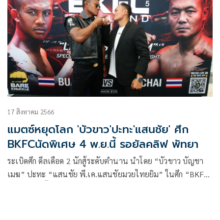
17 สิงหาคม 2566
แมตซ์หยุดโลก 'บัวขาว'ปะทะ'แสนชัย' ศึก
BKFCนัดพิเศษ 4 พ.ย.นี้ รอยัลคลิฟ พัทยา
ระเบิดศึก ดีลเดือด 2 นักสู้ระดับตำนาน นำโดย “บัวขาว บัญชา
เมฆ” ปะทะ “แสนชัย พี.เค.แสนชัยมวยไทยยิม” ในศึก “BKFC
Thailand ครั้งที่ 5 – LEGENDS OF SIAM” สังเวียนการต่อสู้ด้วย
มือเปล่าบนกฏกติกาแบบไทยที่ทวีความดุเดือดอย่างคาดไม่ถึง ใน
วันเสาร์ที่ 4 พฤศจิกายน 2566 ณ รอยัลคลิฟ โฮเต็ลส์ กรุ๊ป พัทยา