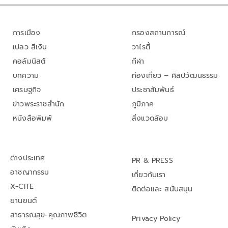
การเมือง
กรองสถานการณ์
เปลว สีเงิน
วาไรตี้
คอลัมนิสต์
กีฬา
บทความ
ท่องเที่ยว – ศิลปวัฒนธรรม
เศรษฐกิจ
ประชาสัมพันธ์
ข่าวพระราชสำนัก
ภูมิภาค
หนังสือพิมพ์
สิ่งแวดล้อม
ต่างประเทศ
PR & PRESS
อาชญากรรม
เกี่ยวกับเรา
X-CITE
ติดต่อและ สนับสนุน
ยานยนต์
สาธารณสุข-คุณภาพชีวิต
Privacy Policy