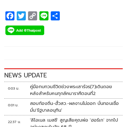
จ. ชลบุรี
F
T
C
Li
S
ac
wi
o
n
h
e
tt
p
e
ar
b
er
y
e
o
Li
o
n
k
k
NEWS UPDATE
คู่มือทบทวนชีวิตช่วงพระเสาร์จร(7)เดินถอย
0:03 น.
หลังสำหรับคนทุกลัคนาราศีตอนที่2
สอบท้องถิ่น-ฮั้วสว.-ผลงานไม่ออก บั่นทอนเชื่อ
0:01 น.
มั่น'รัฐบาลอนุทิน'
'ลิโอเนล เมสซี' สูญเสียคุณพ่อ 'ฮอร์เก' จากไป
22:37 น.