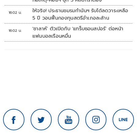
ก่อเหตุ-คอมฯ ซุก 5 คลิปกราดยิง
ให้จริง! ประธานชมรมกำนันฯ รับได้ลดวาระเหลือ
16:02 น.
5 ปี วอนฟื้นกองทุนสตรีอำเภอละล้าน
'ซาลาห์' ตัวเปิดกับ 'แทร็บซอนสปอร์' ต่อหน้า
16:02 น.
แฟนบอลเรือนหมื่น