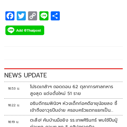
F
T
C
Li
S
ac
wi
o
n
h
e
tt
p
e
ar
b
er
y
e
o
Li
o
n
k
k
NEWS UPDATE
โปรดเกล้าฯ ถอดถอน 62 ตุลาการศาลทหาร
16:53 น.
สูงสุด แต่งตั้งใหม่ 51 ราย
อธิบดีกรมพินิจฯ ห่วงเด็กก่อคดีอายุน้อยลง ชี้
16:22 น.
เข้าถึงอาวุธปืนง่าย ครอบครัวแตกแยกเป็น
ชนวนสำคัญ
ตะลึง! ค้นบ้านมือยิง รร.เทพศิรินทร์ พบใช้ปืนปู่
16:19 น.