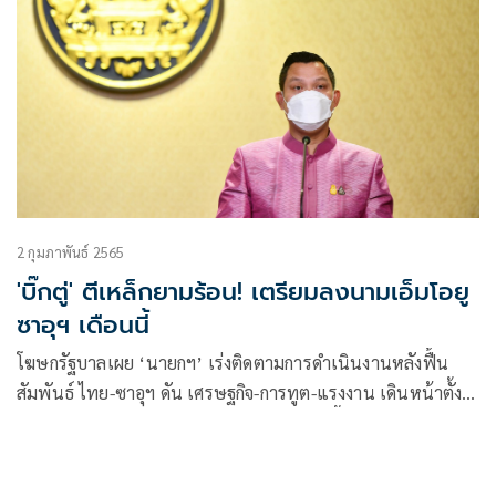
2 กุมภาพันธ์ 2565
'บิ๊กตู่' ตีเหล็กยามร้อน! เตรียมลงนามเอ็มโอยู
ซาอุฯ เดือนนี้
โฆษกรัฐบาลเผย ‘นายกฯ’ เร่งติดตามการดำเนินงานหลังฟื้น
สัมพันธ์ ไทย-ซาอุฯ ดัน เศรษฐกิจ-การทูต-แรงงาน เดินหน้าตั้ง
กรรมการเร่งดำเนินการเว็นเอ็มโอยูในเดือนนี้ เร็วกว่าที่กำหนด
ทำภายใน 2 เดือน