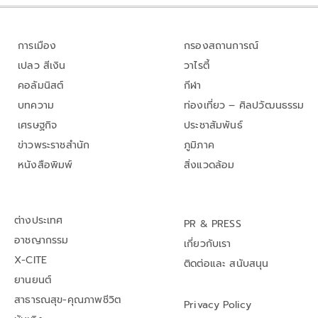
การเมือง
กรองสถานการณ์
เปลว สีเงิน
วาไรตี้
คอลัมนิสต์
กีฬา
บทความ
ท่องเที่ยว – ศิลปวัฒนธรรม
เศรษฐกิจ
ประชาสัมพันธ์
ข่าวพระราชสำนัก
ภูมิภาค
หนังสือพิมพ์
สิ่งแวดล้อม
ต่างประเทศ
PR & PRESS
อาชญากรรม
เกี่ยวกับเรา
X-CITE
ติดต่อและ สนับสนุน
ยานยนต์
สาธารณสุข-คุณภาพชีวิต
Privacy Policy