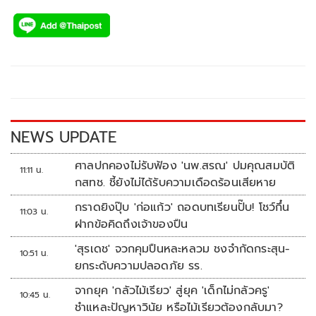
ac
wi
o
n
h
e
tt
p
e
ar
b
er
y
e
o
Li
o
n
k
k
NEWS UPDATE
ศาลปกคองไม่รับฟ้อง 'นพ.สรณ' ปมคุณสมบัติ
11:11 น.
กสทช. ชี้ยังไม่ได้รับความเดือดร้อนเสียหาย
กราดยิงปุ๊บ 'ก่อแก้ว' ถอดบทเรียนปั๊บ! โชว์กึ๋น
11:03 น.
ฝากข้อคิดถึงเจ้าของปืน
'สุรเดช' จวกคุมปืนหละหลวม ชงจำกัดกระสุน-
10:51 น.
ยกระดับความปลอดภัย รร.
จากยุค 'กลัวไม้เรียว' สู่ยุค 'เด็กไม่กลัวครู'
10:45 น.
ชำแหละปัญหาวินัย หรือไม้เรียวต้องกลับมา?