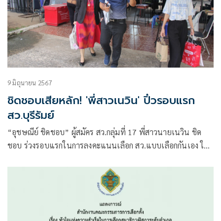
9 มิถุนายน 2567
ชิดชอบเสียหลัก! 'พี่สาวเนวิน' ปิ๋วรอบแรก
สว.บุรีรัมย์
“อุชษณีย์ ชิดชอบ” ผู้สมัคร สว.กลุ่มที่ 17 พี่สาวนายเนวิน ชิด
ชอบ ร่วงรอบแรกในการลงคะแนนเลือก สว.แบบเลือกกันเอง ใน
ระดับอำเภอ ของอำเภอเมืองบุรีรัมย์