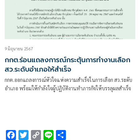
9 มิถุนายน 2567
กกต.ร่อนแถลงการณ์กระตุ้นการทำงานเลือก
สว.ระดับอำเภอให้สำเร็จ
กกต.ออกแถลงการณ์หัวใจแห่งความสำเร็จในการเลือก สว.ระดับ
อำเภอ พร้อมให้กำลังใจผู้ปฏิบัติงานทำภารกิจให้บรรลุผลสำเร็จ
F
T
C
Li
S