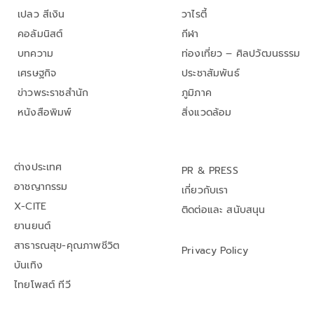
เปลว สีเงิน
วาไรตี้
คอลัมนิสต์
กีฬา
บทความ
ท่องเที่ยว – ศิลปวัฒนธรรม
เศรษฐกิจ
ประชาสัมพันธ์
ข่าวพระราชสำนัก
ภูมิภาค
หนังสือพิมพ์
สิ่งแวดล้อม
ต่างประเทศ
PR & PRESS
อาชญากรรม
เกี่ยวกับเรา
X-CITE
ติดต่อและ สนับสนุน
ยานยนต์
สาธารณสุข-คุณภาพชีวิต
Privacy Policy
บันเทิง
ไทยโพสต์ ทีวี