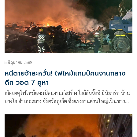
5 มิถุนายน 2569
หนีตายจ้าละหวั่น! ไฟไหม้แคมป์คนงานกลาง
ดึก วอด 7 คูหา
เกิดเหตุไฟไหม้แคมป์คนงานก่อสร้าง ใกล้กับบิ๊กซี มินิมาร์ท บ้าน
บางโจ อำเภอถลาง จังหวัดภูเก็ต ซึ่งแรงงานส่วนใหญ่เป็นชาว
เมียนมา ต่างพากันอพยพออกมาจากที่เกิดเหตุ