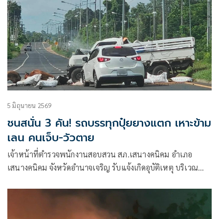
5 มิถุนายน 2569
ชนสนั่น 3 คัน! รถบรรทุกปุ๋ยยางแตก เหาะข้าม
เลน คนเจ็บ-วัวตาย
เจ้าหน้าที่ตำรวจพนักงานสอบสวน สภ.เสนางคนิคม อำเภอ
เสนางคนิคม จังหวัดอำนาจเจริญ รับแจ้งเกิดอุบัติเหตุ บริเวณ
หน้าวัดศรีใคร ถนนชยางกูร 4 เลน (อำนาจเจริญ – มุกดาหาร)
บ้านนาไร่ใหญ่