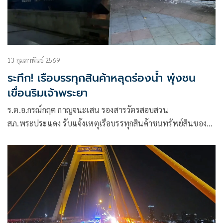
13 กุมภาพันธ์ 2569
ระทึก! เรือบรรทุกสินค้าหลุดร่องน้ำ พุ่งชน
เขื่อนริมเจ้าพระยา
ร.ต.อ.กรณ์กฤต กาญจนะเสน รองสารวัตรสอบสวน
สภ.พระประแดง รับแจ้งเหตุเรือบรรทุกสินค้าชนทรัพย์สินของ
ทางราชการ บริเวณลานคนเมืองนครเขื่อนขันธ์