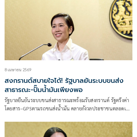
8 เมษายน 2569
สงกรานต์สบายใจได้! รัฐบาลยันระบบขนส่ง
สาธารณะ-ปั๊มน้ำมันเพียงพอ
รัฐบาลยืนยันระบบขนส่งสาธารณะพร้อมรับสงกรานต์ รัฐตรึงค่า
โดยสาร–GPSตามรถขนส่งน้ำมัน คลายกังวลประชาชนตลอดเส้น
ทาง