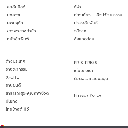
คอลัมนิสต์
กีฬา
บทความ
ท่องเที่ยว – ศิลปวัฒนธรรม
เศรษฐกิจ
ประชาสัมพันธ์
ข่าวพระราชสำนัก
ภูมิภาค
หนังสือพิมพ์
สิ่งแวดล้อม
ต่างประเทศ
PR & PRESS
อาชญากรรม
เกี่ยวกับเรา
X-CITE
ติดต่อและ สนับสนุน
ยานยนต์
สาธารณสุข-คุณภาพชีวิต
Privacy Policy
บันเทิง
ไทยโพสต์ ทีวี