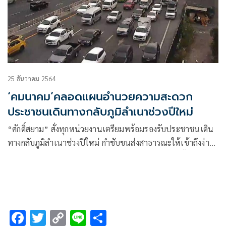
25 ธันวาคม 2564
‘คมนาคม’คลอดแผนอำนวยความสะดวก
ประชาชนเดินทางกลับภูมิลำเนาช่วงปีใหม่
“ศักดิ์สยาม” สั่งทุกหน่วยงานเตรียมพร้อมรองรับประชาชนเดิน
ทางกลับภูมิลำเนาช่วงปีใหม่ กำชับขนส่งสาธารณะให้เข้าถึงง่าย
เพียงพอไม่ล่าช้า ไม่มีผู้โดยสารตกค้าง ไม่โก่งราคา ไม่ทิ้งผู้
โดยสาร พร้อมคุมเข้มโควิด-19
F
T
C
Li
S