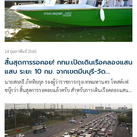
24 กุมภาพันธ์ 2565
สิ้นสุดการรอคอย! กทม.เปิดเดินเรือคลองแสน
แสบ ระยะ 10 กม. จากเขตมีนบุรี-วัด
ศรีบุญเรือง
นายสกลธี ภัททิยกุล รองผู้ว่าราชการกรุงเทพมหานคร โพสต์เฟ
ซบุ๊กว่า สิ้นสุดการรอคอยแล้วครับ สำหรับการเดินเรือคลองแสน
แสบของกรุงเทพมหานคร โครงการนี้เป็นนโยบายที่ทางท่าน
นายกรัฐมนตรี พลเอกประยุทธ์ จันทร์โอชา ได้มอบหมายให้
กรุงเทพมหานครเพิ่มเส้นทางเดินเรือเชื่อมต่อระบบขนส่ง
สาธารณะ “ล้อ ราง เรือ”