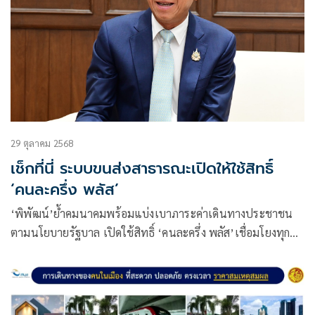
29 ตุลาคม 2568
เช็กที่นี่ ระบบขนส่งสาธารณะเปิดให้ใช้สิทธิ์
‘คนละครึ่ง พลัส’
‘พิพัฒน์’ย้ำคมนาคมพร้อมแบ่งเบาภาระค่าเดินทางประชาชน
ตามนโยบายรัฐบาล เปิดใช้สิทธิ์ ‘คนละครึ่ง พลัส’เชื่อมโยงทุก
การเดินทาง ’รถไฟฟ้า เรือ รถเมล์ และรถโดยสารระหว่าง
จังหวัด‘ ประหยัด สะดวก และเท่าเทียม ผ่านแอปเป๋าตัง