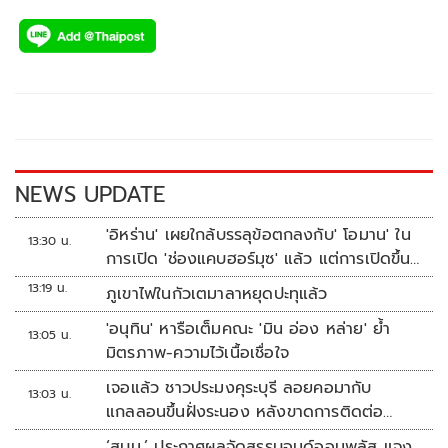
ac
wi
o
n
h
e
tt
p
e
ar
b
er
y
e
o
Li
o
n
k
k
NEWS UPDATE
'อิหร่าน' เผยใกล้บรรลุข้อตกลงกับ' โอมาน' ใน
13:30 น.
การเปิด 'ช่องแคบฮอร์มุซ' แล้ว แต่การเปิดขึ้น
อยู่กับสหรัฐฯ
13:19 น.
ภูเขาไฟในกัวเตมาลาหยุดปะทุแล้ว
'อนุทิน' หารือเต็มคณะ 'มิน อ่อง หล่าย' ย้ำ
13:05 น.
มิตรภาพ-ความไว้เนื้อเชื่อใจ
เจอแล้ว ชาวประมงคุระบุรี ลอยคอมากับ
13:03 น.
แกลลอนขึ้นฝั่งระนอง หลังขาดการติดต่อ
หลายวัน
‘สบน.’ ประกาศผลจัดสรรบอนด์ออมพลัส แจง