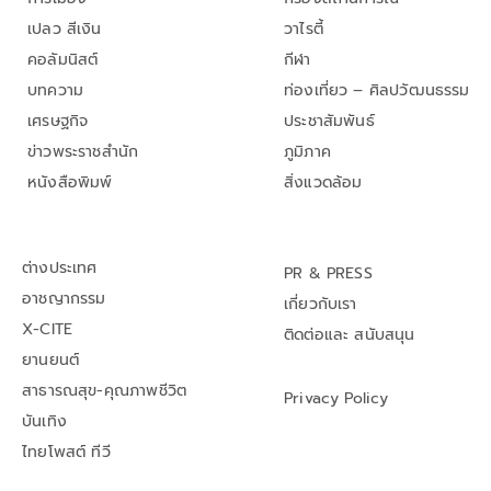
เปลว สีเงิน
วาไรตี้
คอลัมนิสต์
กีฬา
บทความ
ท่องเที่ยว – ศิลปวัฒนธรรม
เศรษฐกิจ
ประชาสัมพันธ์
ข่าวพระราชสำนัก
ภูมิภาค
หนังสือพิมพ์
สิ่งแวดล้อม
ต่างประเทศ
PR & PRESS
อาชญากรรม
เกี่ยวกับเรา
X-CITE
ติดต่อและ สนับสนุน
ยานยนต์
สาธารณสุข-คุณภาพชีวิต
Privacy Policy
บันเทิง
ไทยโพสต์ ทีวี