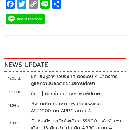
F
T
C
Li
S
ac
wi
o
n
h
e
tt
p
e
ar
b
er
y
e
o
Li
o
n
k
k
NEWS UPDATE
มท. สั่งผู้ว่าฯทั่วประเทศ ยกระดับ 4 มาตรการ
19:06 น.
ดูแลความปลอดภัยในสถานศึกษา
19:00 น.
ปืน..!! | ห้องข่าวไทยโพสต์สุดสัปดาห์
'ชิพ-นครินทร์' ผงาดโพเดียมเรซแรก
18:56 น.
ASB1000 ศึก ARRC สนาม 4
'มิกซ์-ธนัช' ระเบิดโพเดียม SS600 'เฟอร์' แซง
18:54 น.
เดือด 13 คันคว้าแต้ม ศึก ARRC สนาม 4