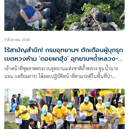
9 สิงหาคม 2568
ไร้สามัญสำนึก! กรมอุทยานฯ ตักเตือนผู้บุกรุก
เขตหวงห้าม 'ดอยผาฮุ้ง' อุทยานฯถ้ำหลวง-
นางนอน
เจ้าหน้าที่ชุดลาดตระเวนอุทยานแห่งชาติถ้ำหลวง-ขุนน้ำนาง
นอน (เตรียมการ)​ ได้ออกปฏิบัติหน้าที่ตามปกติในพื้นที่ป่า
อนุรักษ์ โดยมุ่งเน้นเส้นทาง ดอยผาฮุ้ง ซึ่งเป็นพื้นที่สำคัญที่มี
ระบบนิเวศเปราะบางและถูกกำหนดให้เป็น เขตธรรมชาติหวง
ห้าม (Strict Nature Reserve zone) ตามหลักการของ IUCN
ประเภท Ia