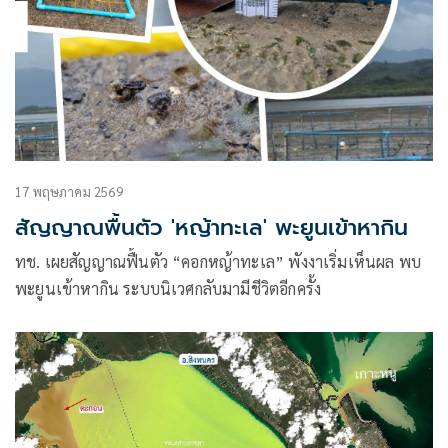
17 พฤษภาคม 2569
สัญญาณพื้นตัว 'หญ้าทะเล' พะยูนเข้าหากิน
ทช. เผยสัญญาณฟื้นตัว “คอกหญ้าทะเล” พังงาเริ่มเห็นผล พบ
พะยูนเข้าหากิน ระบบนิเวศกลับมามีชีวิตอีกครั้ง