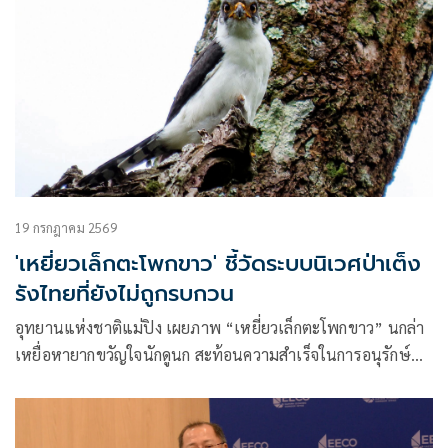
19 กรกฎาคม 2569
'เหยี่ยวเล็กตะโพกขาว' ชี้วัดระบบนิเวศป่าเต็ง
รังไทยที่ยังไม่ถูกรบกวน
อุทยานแห่งชาติแม่ปิง เผยภาพ “เหยี่ยวเล็กตะโพกขาว” นกล่า
เหยื่อหายากขวัญใจนักดูนก สะท้อนความสำเร็จในการอนุรักษ์
ระบบนิเวศป่าเต็งรัง