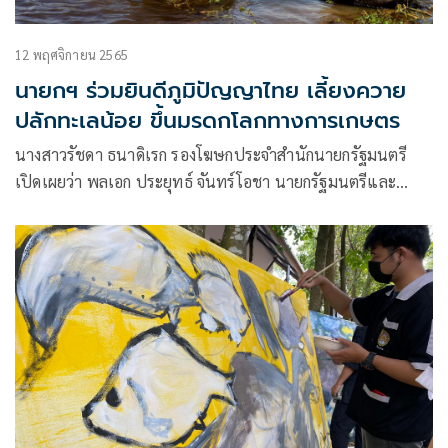
12 พฤศจิกายน 2565
นายกฯ ร่วมยินดีภูมิปัญญาไทย เลี้ยงควาย
ปลักทะเลน้อย ขึ้นมรดกโลกทางการเกษตร
นางสาวรัชดา ธนาดิเรก รองโฆษกประจำสำนักนายกรัฐมนตรี
เปิดเผยว่า พลเอก ประยุทธ์ จันทร์โอชา นายกรัฐมนตรีและ
รัฐมนตรีว่าการกระทรวงกลาโหม ยินดีเป็นอย่างยิ่งที่ได้ทราบว่า
ภูมิปัญญาการเลี้ยงควายปลักและระบบนิเวศในพื้นที่ชุ่มน้ำทะเล
น้อย ของจังหวัดพัทลุง ได้รับการขึ้นและทะเบียนจากองค์การ
อาหารเกษตรแห่งสหประชาชาติ (FAO)