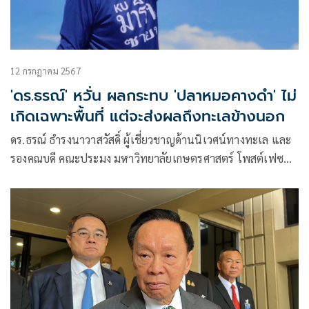
12 กรกฎาคม 2567
'ดร.ธรณ์' หวั่น ผลกระทบ 'ปลาหมอคางดำ' ไม่
เกิดเฉพาะพื้นที่ แต่จะส่งผลถึงทะเลข้างนอก
ดร.ธรณ์ ธำรงนาวาสวัสดิ์ ผู้เชี่ยวชาญด้านนิเวศน์ทางทะเล และ
รองคณบดี คณะประมง มหาวิทยาลัยเกษตรศาสตร์ โพสต์เฟซบุ๊
กว่า ในกรณีที่ปลาหมอคางดำลงทะเล ระบบนิเวศที่จะได้รับผลก
ระทบคือหาดทราย หาดเลน ป่าชายเลน และแหล่งหญ้าทะเล