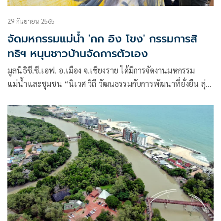
29 กันยายน 2565
จัดมหกรรมแม่น้ำ 'กก อิง โขง' กรรมการสิ
ทธิฯ หนุนชาวบ้านจัดการตัวเอง
มูลนิธิซี.ซี.เอฟ. อ.เมือง จ.เชียงราย ได้มีการจัดงานมหกรรม
แม่น้ำและชุมชน “นิเวศ วิถี วัฒนธรรมกับการพัฒนาที่ยั่งยืน ลุ่ม
น้ำ กก อิง โขง” โดยภายในงานมีเวทีเสวนา นิทรรศการศิลปะ
มหกรรมอาหารชุมชนและเวทีวิถีวัฒนธรรมแห่งสายน้ำกก อิง
โขง ซึ่งมีผู้ร่วมงานกว่า 200 คน