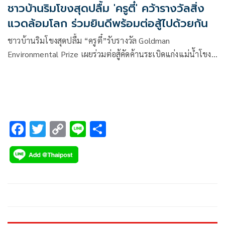
ชาวบ้านริมโขงสุดปลื้ม 'ครูตี๋' คว้ารางวัลสิ่ง
แวดล้อมโลก ร่วมยินดีพร้อมต่อสู้ไปด้วยกัน
ชาวบ้านริมโขงสุดปลื้ม “ครูตี๋”รับรางวัล Goldman
Environmental Prize เผยร่วมต่อสู้คัดค้านระเบิดแก่งแม่น้ำโขง
มาด้วยกัน นักวิชาการรัฐดูตัวอย่างการรักษาธรรมชาติของคนเล็ก
คนน้อย
F
T
C
Li
S
ac
wi
o
n
h
e
tt
p
e
ar
b
er
y
e
o
Li
o
n