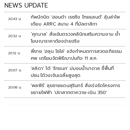
k
k
NEWS UPDATE
ทัพนักบิด 'ฮอนด้า เรซซิ่ง ไทยแลนด์' ลุ้นล่าโพ
20:43 น.
เดียม ARRC สนาม 4 ที่มัลดาลิกา
‘ศุภมาส’ สั่งเข้มตรวจคลินิกเสริมความงาม ย้ำ
20:32 น.
โฆษณาราคาต้องจ่ายจริง
พี่ชาย 'ฮลุน โซโล่' แจ้งกำหนดการสวดอภิธรรม
20:12 น.
ศพ เตรียมจัดพิธีฌาปนกิจ 11 ส.ค.
'ลลิดา' โต้ 'รักชนก' ปมงบน้ำบาดาล ชี้พื้นที่
20:07 น.
ปชน.ได้วงเงินเฉลี่ยสูงสุด
'พลพีร์' ลุยชายแดนสุรินทร์ สั่งเร่งรัดโครงการ
20:06 น.
ขยายไฟฟ้า 'ปราสาทตาควาย-เนิน 350'