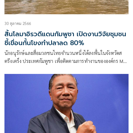
30 ตุลาคม 2566
สิ้นโลมาอิรวดีแดนกัมพูชา เปิดงานวิจัยชุมชน
ชี้เขื่อนกั้นโขงทำปลาลด 80%
นักอนุรักษ์และสื่อมวลชนไทยจำนวนหนึ่งได้ลงพื้นในจังหวัดส
ตรึงเตร็ง ประเทศกัมพูชา เพื่อติดตามการทำงานขององค์กร My
Village Organization ที่ทำงานด้านการพัฒนาชุมชนและสิ่ง
แวดล้อมของกัมพูชาร่วมกับชุมชนชายแดนกัมพูชาและลาวซึ่ง
ทำงานวิจัยชุมชนร่วมกับนักวิจัยชุมชนใน 3 หมู่บ้าน คือ บ้าน
กรอม บ้านเกาะเสนงและบ้านตวนซอง