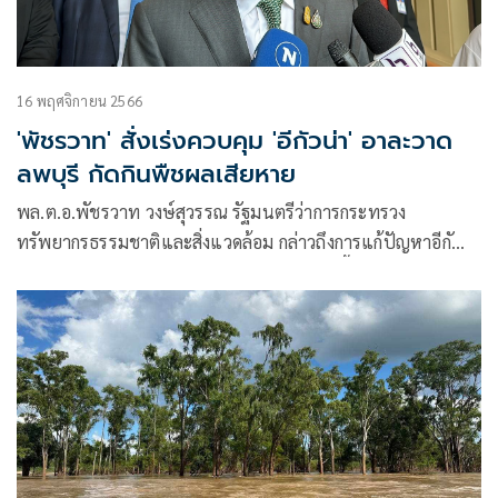
16 พฤศจิกายน 2566
'พัชรวาท' สั่งเร่งควบคุม 'อีกัวน่า' อาละวาด
ลพบุรี กัดกินพืชผลเสียหาย
พล.ต.อ.พัชรวาท วงษ์สุวรรณ รัฐมนตรีว่าการกระทรวง
ทรัพยากรธรรมชาติและสิ่งแวดล้อม กล่าวถึงการแก้ปัญหาอีกั
วน่าเขียวแพร่พันธ์ุที่จ.ลพบุรี จนทำให้คนในพื้นที่มีความกังวลจะ
ทำลายระบบนิเวศ