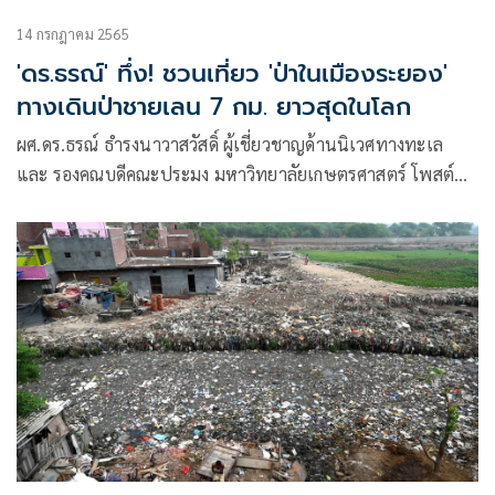
14 กรกฎาคม 2565
'ดร.ธรณ์' ทึ่ง! ชวนเที่ยว 'ป่าในเมืองระยอง'
ทางเดินป่าชายเลน 7 กม. ยาวสุดในโลก
ผศ.ดร.ธรณ์ ธำรงนาวาสวัสดิ์ ผู้เชี่ยวชาญด้านนิเวศทางทะเล
และ รองคณบดีคณะประมง มหาวิทยาลัยเกษตรศาสตร์ โพสต์
ภาพป่าชายเลน จังหวัดระยอง พร้อมระบุข้อความว่า เพื่อนธรณ์รู้
ไหมครับ เมืองระยองมีทางเดินในป่าชายเลน mangrove
boardwalk ที่อาจจะยาวสุดในโลก