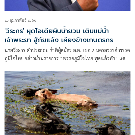
25 กุมภาพันธ์ 2566
'วีระกร' ผุดไอเดียผันน้ำยวม เติมแม่น้ำ
เจ้าพระยา สู้ภัยแล้ง เคียงข้างเกษตรกร
นายวีระกร คำประกอบ ว่าที่ผู้สมัคร ส.ส. เขต 2 นครสวรรค์ พรรค
ภูมิใจไทย กล่าวผ่านรายการ “พรรคภูมิใจไทย พูดแล้วทำ” เผย
แพร่ทางเฟซบุ๊ก ยูทูบ และ TikTok พรรคภูมิใจไทย ถึงนโยบาย
เกี่ยวกับการบริหารจัดการน้ำเพื่อป้องกันภัยแล้ง