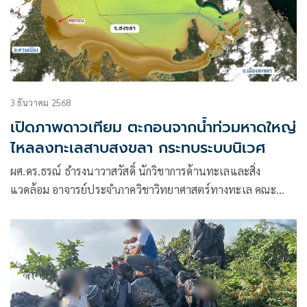
3 ธันวาคม 2568
เปิดภาพดาวเทียม ตะกอนจากน้ำท่วมหาดใหญ่
ไหลลงทะเลสาบสงขลา กระทบระบบนิเวศ
ผศ.ดร.ธรณ์ ธำรงนาวาสวัสดิ์ นักวิชาการด้านทะเลและสิ่ง
แวดล้อม อาจารย์ประจำภาควิชาวิทยาศาสตร์ทางทะเล คณะ
ประมง มหาวิทยาลัยเกษตรศาสตร์ โพสต์ข้อความผ่านเฟซบุ๊ก ว่า