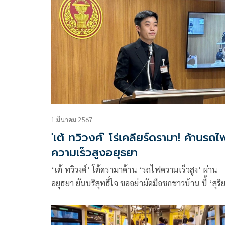
1 มีนาคม 2567
'เต้ ทวิวงศ์' โร่เคลียร์ดรามา! ค้านรถไ
ความเร็วสูงอยุธยา
‘เต้ ทวิวงศ์’ โต้ดรามาค้าน ‘รถไฟความเร็วสูง’ ผ่าน
อยุธยา ยันบริสุทธิ์ใจ ขออย่ามัดมือชกชาวบ้าน บี้ ‘สุริย
รพงษ์’ แจง 5 ข้อ ลั่นโดนถอดพ้นมรดกโลกใครรับผิด