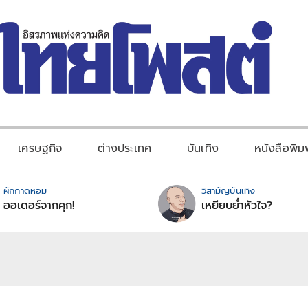
เศรษฐกิจ
ต่างประเทศ
บันเทิง
หนังสือพิม
ผักกาดหอม
วิสามัญบันเทิง
ออเดอร์จากคุก!
เหยียบย่ำหัวใจ?