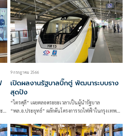
9 กรกฎาคม 2566
ฟ
เปิดผลงานรัฐบาลบิ๊กตู่ พัฒนาระบบราง
สุดปัง
“ไตรศุลี” เผยตลอดระยะเวลาเป็นผู้นำรัฐบาล
ะ-สุ
“พล.อ.ประยุทธ์” ผลักดันโครงการรถไฟฟ้าในกรุงเทพฯ-
ชอบ
ปริมณฑลเปิดให้บริการแล้ว 8 เส้นทาง ส่งโครงการ
ระหว่างก่อสร้างทั้งรถไฟฟ้าในเมือง 5 เส้นทาง ไฮสปีด
และทางคู่ให้รัฐบาลหน้าสานต่อ