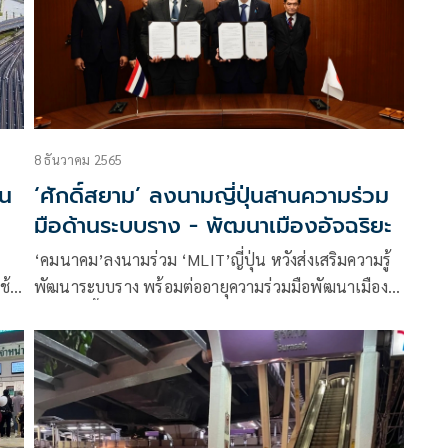
8 ธันวาคม 2565
าน
‘ศักดิ์สยาม’ ลงนามญี่ปุ่นสานความร่วม
มือด้านระบบราง - พัฒนาเมืองอัจฉริยะ
‘คมนาคม’ลงนามร่วม ‘MLIT’ญี่ปุ่น หวังส่งเสริมความรู้
ช้
พัฒนาระบบราง พร้อมต่ออายุความร่วมมือพัฒนาเมือง
บบ
อัจฉริยะพื้นที่บริเวณบางซื่อ ผลักดันแผนแม่บท ลุย
พัฒนาเมืองอัจฉริยะรอบสถานีกลางกรุงเทพอภิวัฒน์