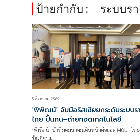
ป้ายกำกับ :
ระบบรา
5 สิงหาคม 2569
‘พิพัฒน์’ จับมือรัสเซียยกระดับระบบร
ไทย ปั้นคน–ถ่ายทอดเทคโนโลยี
‘พิพัฒน์’ นำทีมคมนาคมเดินหน้าต่อยอด MOU ‘ไทย
รัสเซีย’ แ…