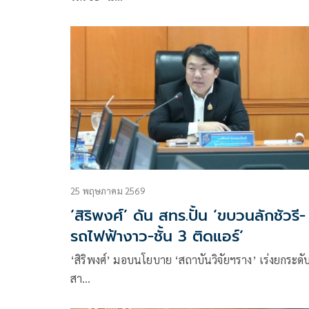
25 พฤษภาคม 2569
‘สิริพงศ์’ ดัน สทร.ปั้น ‘ขบวนลักชัวรี-
รถไฟฟ้างาว-ชั้น 3 ติดแอร์’
‘สิริพงศ์’ มอบนโยบาย ‘สถาบันวิจัยฯราง’ เร่งยกระดั
สา…