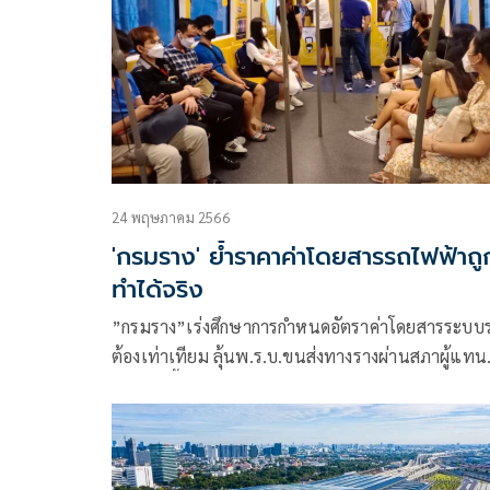
24 พฤษภาคม 2566
'กรมราง' ย้ำราคาค่าโดยสารรถไฟฟ้าถู
ทำได้จริง
”กรมราง”เร่งศึกษาการกำหนดอัตราค่าโดยสารระบบ
ต้องเท่าเทียม ลุ้นพ.ร.บ.ขนส่งทางรางผ่านสภาผู้แทน
ราษฎร ชี้อัตราค่าโดยสารรถไฟฟ้าราคาถูกตามนโยบ
รัฐบาลใหม่ทำได้จริง เล็งใช้บังคับสายใหม่ทันทีหลังเกิ
กฎหมายขนส่งทางราง