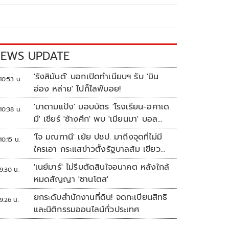
EWS UPDATE
'รังสิมันต์' บอกเปิดทำเนียบฯ รับ 'มิน
10:53 น.
อ่อง หล่าย' ไปก็ไลฟ์บอย!
'มาดามแป้ง' มอบบัตร 'โรงเรียน-อคาเด
10:38 น.
มี' เชียร์ 'ช้างศึก' พบ 'เมียนมา' บอล
อาเซียน
'โจ มณฑานี' เย้ย ปชป. มาถึงจุดที่ไม่มี
10:15 น.
ใครเอา กระแสข่าวตั้งรัฐบาลส้ม เขียว
แดง ก็ยังไม่มีฟ้าเลย
'เนย์มาร์' ไม่รีบตัดสินใจอนาคต หลังใกล้
9:30 น.
หมดสัญญา 'ซานโตส'
ยกระดับสำนักงานที่ดิน! จดทะเบียนสิทธิ
9:26 น.
และนิติกรรมออนไลน์ทั่วประเทศ