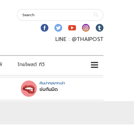
LINE : @THAIPOST
พ์
ไทยโพสต์ ทีวี
คันปากอยากเล่า
ข่มกันมิด