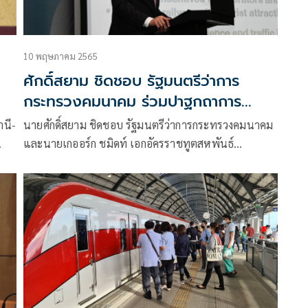
10 พฤษภาคม 2565
ศักดิ์สยาม ชิดชอบ รัฐมนตรีว่าการ
กระทรวงคมนาคม ร่วมปาฐกถาการ
ประชุม German – Thai Conference
านี-
นายศักดิ์สยาม ชิดชอบ รัฐมนตรีว่าการกระทรวงคมนาคม
ในหัวข้อ “The Future is Rail”
และนายเกออร์ก ชมิดท์ เอกอัครราชทูตสหพันธ์
สาธารณรัฐเยอรมนีประจำประเทศไทย