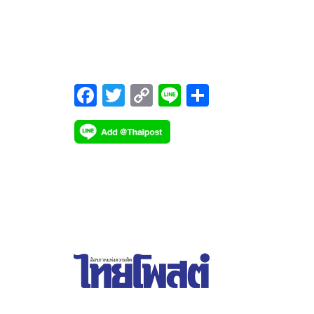
ตรงจุด
F
T
C
Li
S
ac
wi
o
n
h
e
tt
p
e
ar
b
er
y
e
o
Li
o
n
k
k