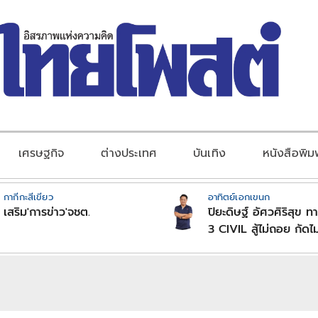
เศรษฐกิจ
ต่างประเทศ
บันเทิง
หนังสือพิม
กากีกะสีเขียว
อาทิตย์เอกเขนก
เสริม'การข่าว'จชต.
ปิยะดิษฐ์ อัศวศิริสุข ทาย
3 CIVIL สู้ไม่ถอย กัดไ
แรงขับเคลื่อนองค์กรฝ่
เติบยั่งยืน