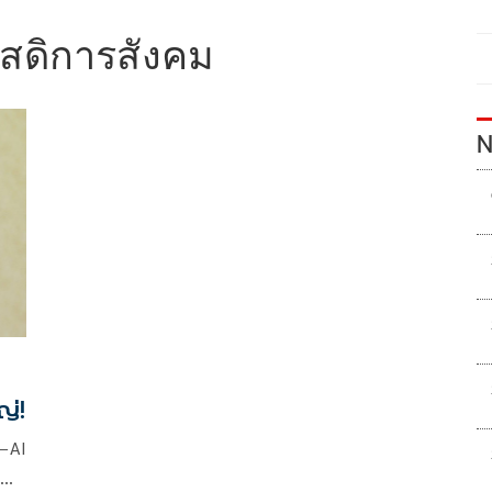
สดิการสังคม
N
ญ่!
a–AI