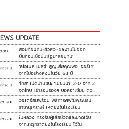
EWS UPDATE
สอบท้องถิ่น-ฮั้วสว.-ผลงานไม่ออก
0:01 น.
บั่นทอนเชื่อมั่น'รัฐบาลอนุทิน'
'ลิโอเนล เมสซี' สูญเสียคุณพ่อ 'ฮอร์เก'
22:37 น.
จากไปอย่างสงบในวัย 68 ปี
'ไทย' เปิดบ้านชนะ 'เมียนมา' 2-0 จาก 2
22:26 น.
จุดโทษ เข้ารอบรองฯ บอลอาเซียน ดวล
'สิงคโปร์'
วธ.เตรียมพร้อม พิธีการศพในพระบรม
20:59 น.
ราชานุเคราะห์ เหตุยิงในโรงเรียน
ในหลวง ทรงรับผู้เสียชีวิตและบาดเจ็บ
20:27 น.
จากเหตุกราดยิงในโรงเรียน ไว้ใน