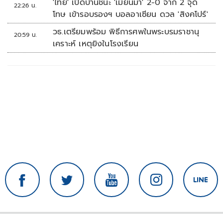
'ไทย' เปิดบ้านชนะ 'เมียนมา' 2-0 จาก 2 จุด
22:26 น.
โทษ เข้ารอบรองฯ บอลอาเซียน ดวล 'สิงคโปร์'
วธ.เตรียมพร้อม พิธีการศพในพระบรมราชานุ
20:59 น.
เคราะห์ เหตุยิงในโรงเรียน