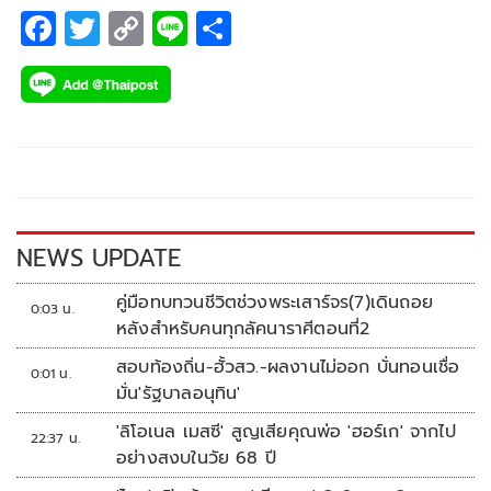
F
T
C
Li
S
ac
wi
o
n
h
e
tt
p
e
ar
b
er
y
e
o
Li
o
n
k
k
NEWS UPDATE
คู่มือทบทวนชีวิตช่วงพระเสาร์จร(7)เดินถอย
0:03 น.
หลังสำหรับคนทุกลัคนาราศีตอนที่2
สอบท้องถิ่น-ฮั้วสว.-ผลงานไม่ออก บั่นทอนเชื่อ
0:01 น.
มั่น'รัฐบาลอนุทิน'
'ลิโอเนล เมสซี' สูญเสียคุณพ่อ 'ฮอร์เก' จากไป
22:37 น.
อย่างสงบในวัย 68 ปี