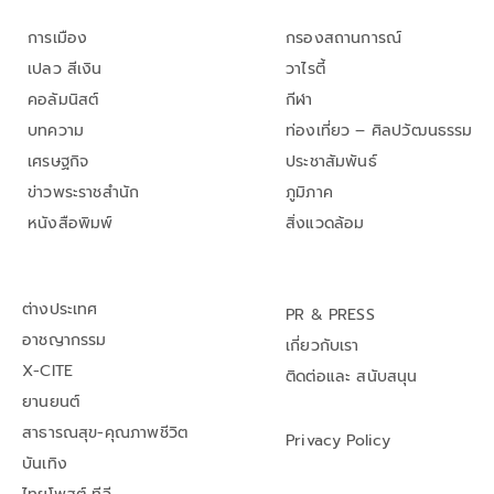
การเมือง
กรองสถานการณ์
เปลว สีเงิน
วาไรตี้
คอลัมนิสต์
กีฬา
บทความ
ท่องเที่ยว – ศิลปวัฒนธรรม
เศรษฐกิจ
ประชาสัมพันธ์
ข่าวพระราชสำนัก
ภูมิภาค
หนังสือพิมพ์
สิ่งแวดล้อม
ต่างประเทศ
PR & PRESS
อาชญากรรม
เกี่ยวกับเรา
X-CITE
ติดต่อและ สนับสนุน
ยานยนต์
สาธารณสุข-คุณภาพชีวิต
Privacy Policy
บันเทิง