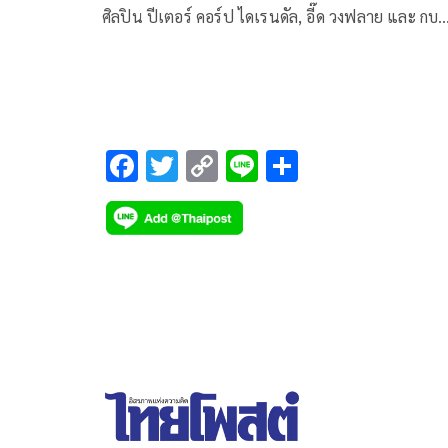
ศิลปิน ปีเตอร์ คอร์ป ไดเรนดัล, อี๊ด วงฟลาย และ กบ
แท็กซี่ (ระหัส ราชคำ) ถูกจ้างงานให้ไปเล่นคอนเสิร์ตที
ยุโรป 5 ประเทศ แต่กลับไม่ได้รับค่าตัวครบตามที่ได้ต
ไว้ ทำให้ต้องควักเงินส่วนตัวใช้จ่ายค่าเครื่องบิน ค่าอ
และค่าโรงแรมต่างๆ
F
T
C
Li
S
ac
wi
o
n
h
e
tt
p
e
ar
b
er
y
e
o
Li
o
n
k
k