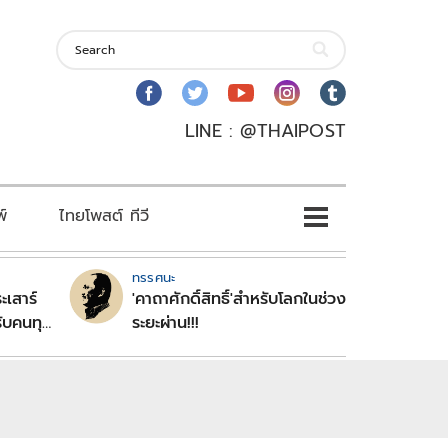
LINE : @THAIPOST
พ์
ไทยโพสต์ ทีวี
ทรรศนะ
ะเสาร์
'คาถาศักดิ์สิทธิ์'สำหรับโลกในช่วง
ับคนทุก
ระยะผ่าน!!!