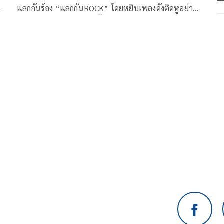
แลกกันร้อง “แลกกันROCK” โดยหยิบเพลงดังติดหูอย่าง
่
“ชาวนากับงูเห่า” ของ “อี๊ด FLY” มาเรียบเรียงดนตรี
กลง
ใหม่เป็นสไตล์ROCKแบบTAXI ที่ยังคงความนุ่มของเสียง
าหาร
แต่กระแทกด้วยจังหวะดนตรีและการถ่ายทอดเนื้อหา
เพลงที่มีการเปรียบเทียบเชิงสัญลักษณ์ของความรักให้ได้
เห็นภาพในมุมมองของ กบ TAXI