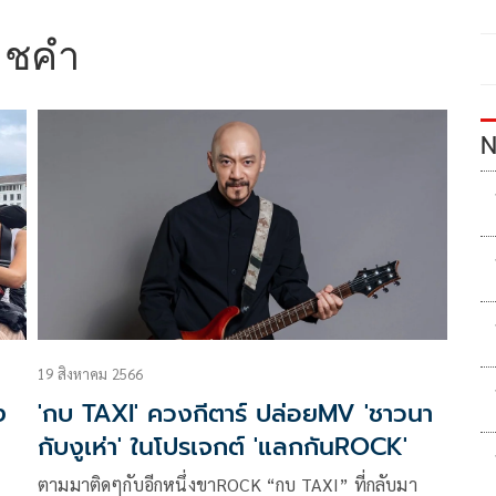
าชคำ
N
19 สิงหาคม 2566
ง
'กบ TAXI' ควงกีตาร์ ปล่อยMV 'ชาวนา
กับงูเห่า' ในโปรเจกต์ 'แลกกันROCK'
ตามมาติดๆกับอีกหนึ่งขาROCK “กบ TAXI” ที่กลับมา