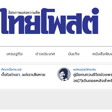
เศรษฐกิจ
ต่างประเทศ
บันเทิง
หนังสือพิม
คิดเหนือกระแส
แม่หมอสมัครเล่น
ตั้งใจด่าเขา...แต่เราเสียหาย
คู่มือทบทวนชีวิตช่วงพร
จร(7)เดินถอยหลังสำหร
ลัคนาราศีตอนที่2