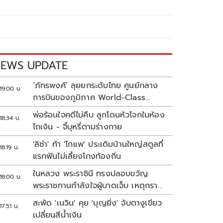
EWS UPDATE
‘ภัทรพงศ์’ ลุยยกระดับไทย ศูนย์กลาง
19:00 น.
การบินของภูมิภาค World-Class
Aviation Hub | ห้องข่าวไทยโพสต์สุด
พ่อร้อนใจคดีไม่คืบ ลูกโดนหัวโจกในห้อง
18:34 น.
สัปดาห์
ไถเงิน - จี้บุหรี่ตามร่างกาย
'ลิซ่า' ท้า 'โกแพ' ประเดิมบ้านใหญ่สตูลที่
18:19 น.
แรกฟันไม่เลี้ยงโกงท้องถิ่น
ในหลวง พระราชินี ทรงปลอบขวัญ
18:00 น.
พระราชทานกำลังใจผู้บาดเจ็บ เหตุกราด
ยิง รร.เทพศิรินทร์นนทบุรี
สะพัด 'เนวิน' คุย 'บุญยิ่ง' จับตางูเขียว
17:51 น.
เปลี่ยนสีน้ำเงิน