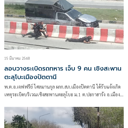
15 มีนาคม 2568
ลอบวางระเบิดรถทหาร เจ็บ 9 คน เชิงสะพาน
ตะลุโบะเมืองปัตตานี
พ.ต.อ.เจฟฟรีย์ ไศลมานกุล ผกก.สภ.เมืองปัตตานี ได้รับแจ้งเกิด
เหตุระเบิดบริเวณเชิงสะพานตะลุโบะ ม.1 ต.ปะกาฮารัง อ.เมือง
จ.ปัตตานี หลังได้รับแจ้งจึงได้นำกำลังไปที่เกิดเหตุพร้อมปิดเส้น
ทางดังกล่าวชั่วคราว จากนั้นประสานชุดเก็บวัตถุระเบิดเข้ามา
ตรวจสอบ