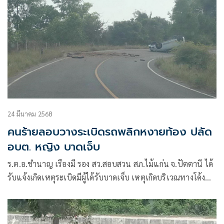
24 มีนาคม 2568
คนร้ายลอบวางระเบิดรถพลิกหงายท้อง ปลัด
อบต. หญิง บาดเจ็บ
ร.ต.อ.ชำนาญ เรืองมี รอง สว.สอบสวน สภ.ไม้แก่น จ.ปัตตานี ได้
รับแจ้งเกิดเหตุระเบิดมีผู้ได้รับบาดเจ็บ เหตุเกิดบริเวณทางโค้ง
ถนนบ้านรังมดแดง ม.2 ต.ดอนทราย