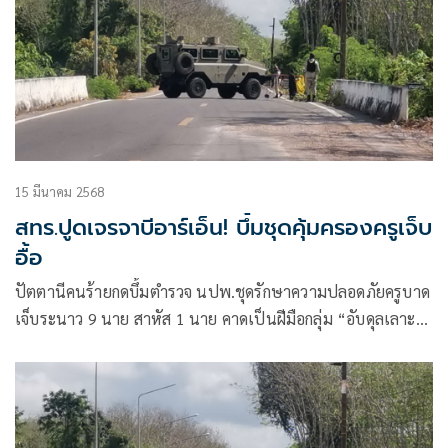
15 มีนาคม 2568
สทร.ปูดเจรจาบีอาร์เอ็น! บึ้มชุดคุ้มครองครูเจ็บ
อื้อ
ปัตตานีคนร้ายกดบึ้มตำรวจ นปพ.ชุดรักษาความปลอดภัยครูบาด
เจ็บระนาว 9 นาย สาหัส 1 นาย คาดเป็นฝีมือกลุ่ม “อับดุลเลาะ
มะแด” มทภ.4 ประชุมนัดพิเศษหวังสร้างรอมฎอนสันติ