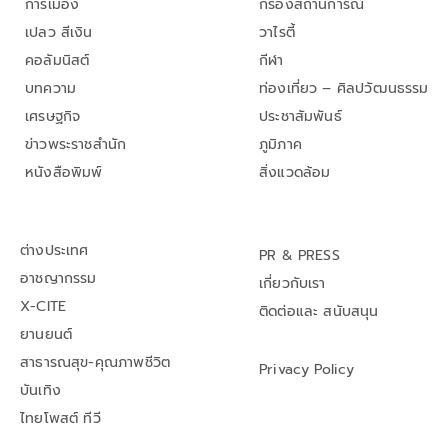
การเมือง
กรองสถานการณ์
เปลว สีเงิน
วาไรตี้
คอลัมนิสต์
กีฬา
บทความ
ท่องเที่ยว – ศิลปวัฒนธรรม
เศรษฐกิจ
ประชาสัมพันธ์
ข่าวพระราชสำนัก
ภูมิภาค
หนังสือพิมพ์
สิ่งแวดล้อม
ต่างประเทศ
PR & PRESS
อาชญากรรม
เกี่ยวกับเรา
X-CITE
ติดต่อและ สนับสนุน
ยานยนต์
สาธารณสุข-คุณภาพชีวิต
Privacy Policy
บันเทิง
ไทยโพสต์ ทีวี