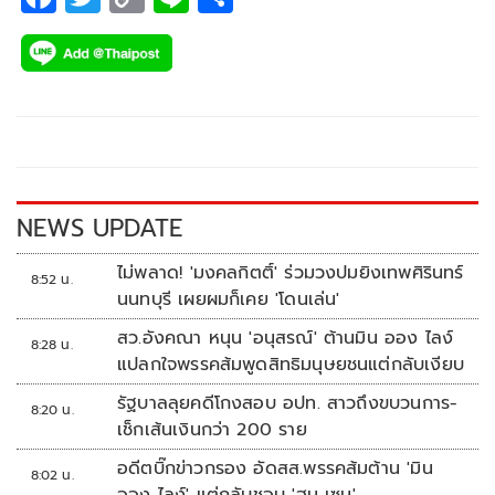
ac
wi
o
n
h
e
tt
p
e
ar
b
er
y
e
o
Li
o
n
k
k
NEWS UPDATE
ไม่พลาด! 'มงคลกิตติ์' ร่วมวงปมยิงเทพศิรินทร์
8:52 น.
นนทบุรี เผยผมก็เคย 'โดนเล่น'
สว.อังคณา หนุน 'อนุสรณ์' ต้านมิน ออง ไลง์
8:28 น.
แปลกใจพรรคส้มพูดสิทธิมนุษยชนแต่กลับเงียบ
รัฐบาลลุยคดีโกงสอบ อปท. สาวถึงขบวนการ-
8:20 น.
เช็กเส้นเงินกว่า 200 ราย
อดีตบิ๊กข่าวกรอง อัดสส.พรรคส้มต้าน 'มิน
8:02 น.
ออง ไลง์' แต่กลับชอบ 'ฮุน เซน'