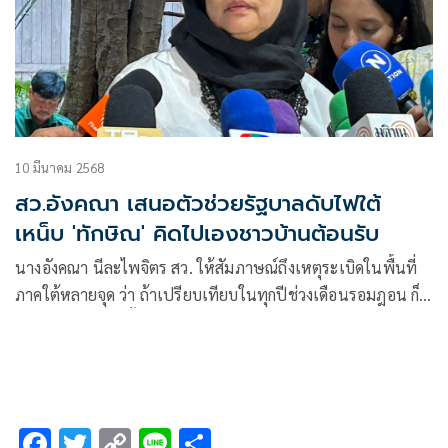
10 มีนาคม 2568
สว.อังคณา เสนอตัวช่วยรัฐบาลดับไฟใต้
เหน็บ 'ทักษิณ' คิดไปเองชาวบ้านต้อนรับ
นางอังคณา นีละไพจิตร สว. ให้สัมภาษณ์ถึงเหตุระเบิดในพื้นที่
ภาคใต้หลายจุด ว่า ถ้าเปรียบเทียบในทุกปีช่วงเดือนรอมฎอน ก็
จะมีการพูดคุยกันทั้ง 2 ฝ่ายว่าจะไม่ใช้ความรุนแรง และ 2-3 ปีที่
ผ่านทมา เราพบว่าช่วงเดือนรอมฎอนก็จะไม่มีการใช้ความ
รุนแรง แ
F
T
C
Li
S