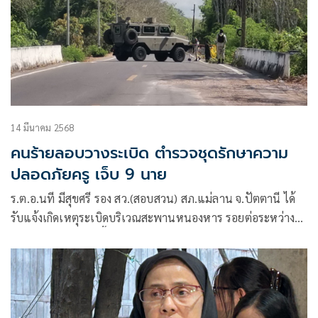
14 มีนาคม 2568
คนร้ายลอบวางระเบิด ตำรวจชุดรักษาความ
ปลอดภัยครู เจ็บ 9 นาย
ร.ต.อ.นที มีสุขศรี รอง สว.(สอบสวน) สภ.แม่ลาน จ.ปัตตานี ได้
รับแจ้งเกิดเหตุระเบิดบริเวณสะพานหนองหาร รอยต่อระหว่าง
ม.1 กับ ม.2 ต.ม่วงเตี้ย อ.แม่ลาน จ.ปัตตานี มีเจ้าหน้าที่ได้รับ
บัตรเจ็บหลายนาย จึงรีบรายงานให้ผู้บังคับบัญชา