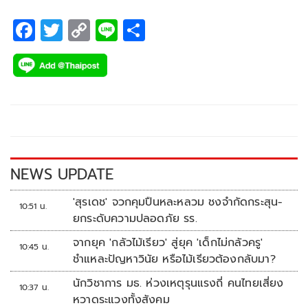
F
T
C
Li
S
ac
wi
o
n
h
e
tt
p
e
ar
b
er
y
e
o
Li
o
n
k
k
NEWS UPDATE
'สุรเดช' จวกคุมปืนหละหลวม ชงจำกัดกระสุน-
10:51 น.
ยกระดับความปลอดภัย รร.
จากยุค 'กลัวไม้เรียว' สู่ยุค 'เด็กไม่กลัวครู'
10:45 น.
ชำแหละปัญหาวินัย หรือไม้เรียวต้องกลับมา?
นักวิชาการ มธ. ห่วงเหตุรุนแรงถี่ คนไทยเสี่ยง
10:37 น.
หวาดระแวงทั้งสังคม