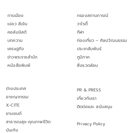
การเมือง
กรองสถานการณ์
เปลว สีเงิน
วาไรตี้
คอลัมนิสต์
กีฬา
บทความ
ท่องเที่ยว – ศิลปวัฒนธรรม
เศรษฐกิจ
ประชาสัมพันธ์
ข่าวพระราชสำนัก
ภูมิภาค
หนังสือพิมพ์
สิ่งแวดล้อม
ต่างประเทศ
PR & PRESS
อาชญากรรม
เกี่ยวกับเรา
X-CITE
ติดต่อและ สนับสนุน
ยานยนต์
สาธารณสุข-คุณภาพชีวิต
Privacy Policy
บันเทิง