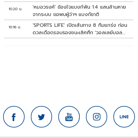
'หมอวรงค์' ข้องใจแบงก์พัน 1.4 แสนล้านหาย
10:20 น.
จากระบบ ขอพบผู้ว่าฯ แบงก์ชาติ
'SPORTS LIFE' เปิดเส้นทาง 8 ทีมแกร่ง ก่อน
10:16 น.
ดวลเดือดรอบรองชนะเลิศศึก 'วอลเลย์บอล
นักเรียน แชมป์กีฬา 7HD 2026'