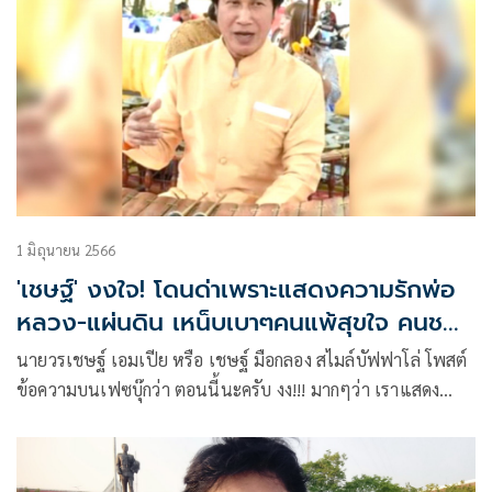
1 มิถุนายน 2566
'เชษฐ์' งงใจ! โดนด่าเพราะแสดงความรักพ่อ
หลวง-แผ่นดิน เหน็บเบาๆคนแพ้สุขใจ คนชนะ
ยังวุ่นวาย
นายวรเชษฐ์ เอมเปีย หรือ เชษฐ์ มือกลอง สไมล์บัฟฟาโล่ โพสต์
ข้อความบนเฟซบุ๊กว่า ตอนนี้นะครับ งง!!! มากๆว่า เราแสดง
ความรักพ่อหลวง แสดงความรักแผ่นดิน แสดงความรัก ชาติ
ศาสนา พระมหากษัตริย์ แสดงความรัก