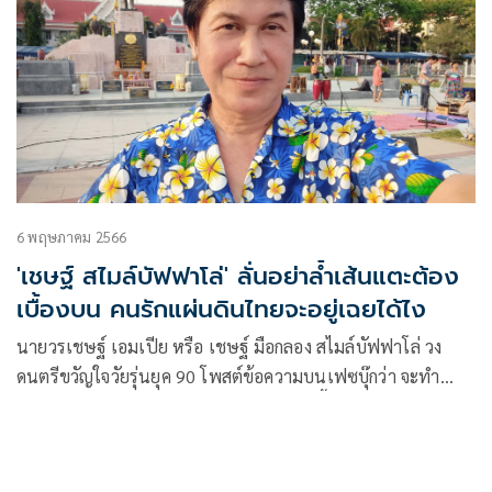
6 พฤษภาคม 2566
'เชษฐ์ สไมล์บัฟฟาโล่' ลั่นอย่าล้ำเส้นแตะต้อง
เบื้องบน คนรักแผ่นดินไทยจะอยู่เฉยได้ไง
นายวรเชษฐ์ เอมเปีย หรือ เชษฐ์ มือกลอง สไมล์บัฟฟาโล่ วง
ดนตรีขวัญใจวัยรุ่นยุค 90 โพสต์ข้อความบนเฟซบุ๊กว่า จะทำ
อะไร ก็ทำไปสิครับ..แต่ไม่ควรไปแตะต้องเบื้องบน..อย่าล้ำเส้น
ฮึกเหิมเกินไป..โอ้อวดโชว์เอาดีเข้า