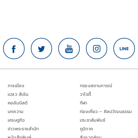
การเมือง
กรองสถานการณ์
เปลว สีเงิน
วาไรตี้
คอลัมนิสต์
กีฬา
บทความ
ท่องเที่ยว – ศิลปวัฒนธรรม
เศรษฐกิจ
ประชาสัมพันธ์
ข่าวพระราชสำนัก
ภูมิภาค
หนังสือพิมพ์
สิ่งแวดล้อม