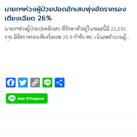
นายกฯห่วงผู้ป่วยปอดอักเสบพุ่งอัตราครอง
เตียงเฉียด 26%
นายกฯห่วงผู้ป่วยปอดอักเสบ ที่รักษาตัวอยู่ในขณะนี้มี 22,292
ราย มีอัตราครองเตียงร้อยละ 25.9 กำชับ สธ. เน้นลดจำนวนผู้ติด
เชื้อโควิด-19 และผู้เสียชีวิตให้ได้มากที่สุด วอนประชาชนเร่งฉีด
วัคซีนเข็มกระตุ้น
F
T
C
Li
S
ac
wi
o
n
h
e
tt
p
e
ar
b
er
y
e
o
Li
o
n