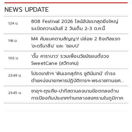
k
k
NEWS UPDATE
808 Festival 2026 ไลน์อัปแรกสุดยิ่งใหญ่
1:24 น.
ระเบิดความมันส์ 2 วันเต็ม 2-3 ต.ค.นี้
M4 คัมแบคตามสัญญา! ปล่อย 2 ซิงเกิลแรก
1:16 น.
'อะดรีนาลีน' และ 'ชอบU'
'ดั๊ม คาราบาว' รวมเพื่อนวัยมัธยมตั้งวง
1:02 น.
SweetCane (สวีทเคน)
โปรดเกล้าฯ 'พันเอกสุภัทร ชูตินันทน์' ดำรง
23:49 น.
ตำแหน่งนายทหารปฏิบัติการฯ-พระราชทานยศ
'พลตรี'
ซาอุฯ-ตุรเคีย-ปากีสถานลงนามข้อตกลงด้าน
23:45 น.
การป้องกันประเทศท่ามกลางสงครามในภูมิภาค