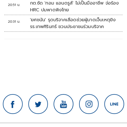
กต.ซัด 'ทอม แอนดรูส์' ไม่เป็นมืออาชีพ จ่อร้อง
20:51 น.
HRC ปมพาดพิงไทย
'ยศชนัน' รุดบริจาคเลือดช่วยผู้บาดเจ็บเหตุยิง
20:31 น.
รร.เทพศิรินทร์ ชวนประชาชนร่วมบริจาค