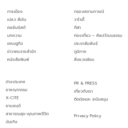
การเมือง
กรองสถานการณ์
เปลว สีเงิน
วาไรตี้
คอลัมนิสต์
กีฬา
บทความ
ท่องเที่ยว – ศิลปวัฒนธรรม
เศรษฐกิจ
ประชาสัมพันธ์
ข่าวพระราชสำนัก
ภูมิภาค
หนังสือพิมพ์
สิ่งแวดล้อม
ต่างประเทศ
PR & PRESS
อาชญากรรม
เกี่ยวกับเรา
X-CITE
ติดต่อและ สนับสนุน
ยานยนต์
สาธารณสุข-คุณภาพชีวิต
Privacy Policy
บันเทิง