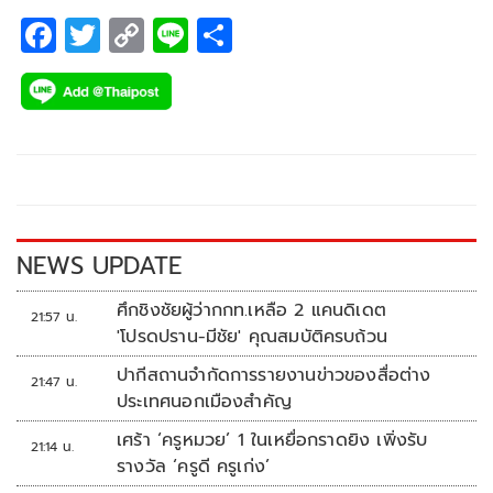
F
T
C
Li
S
ac
wi
o
n
h
e
tt
p
e
ar
b
er
y
e
o
Li
o
n
k
k
NEWS UPDATE
ศึกชิงชัยผู้ว่ากกท.เหลือ 2 แคนดิเดต
21:57 น.
'โปรดปราน-มีชัย' คุณสมบัติครบถ้วน
ปากีสถานจำกัดการรายงานข่าวของสื่อต่าง
21:47 น.
ประเทศนอกเมืองสำคัญ
เศร้า ‘ครูหมวย’ 1 ในเหยื่อกราดยิง เพิ่งรับ
21:14 น.
รางวัล ‘ครูดี ครูเก่ง’