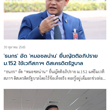
30 ตุลาคม 2565
'ธนกร' อัด 'หมอชลน่าน' ยื่นญัตติอภิปราย
ม.152 ใช้เวทีสภาฯ ดิสเครดิตรัฐบาล
“ธนกร” อัด “หมอชลน่าน” ยื่นญัตติอภิปราย ม.152 แค่ยืมเวที
สภาฯ ดิสเครดิตรัฐบาลโดยไร้ข้อเท็จจริง ตอกรู้อยู่เต็มอกช่วงท่อง
เที่ยวอาจมีคนฟังไม่มากก็ยังดันทุรัง เหมือนมีธงในใจที่จะหยิบแค่
บางช่วงบางตอนไปเผยแพร่ผ่านโซเชียลสร้างคะแนนนิยมให้ตัว
เอง วอนมือไม่พายอย่าเอาเท้าราน้ำ