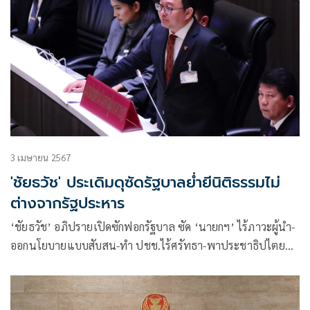
3 เมษายน 2567
'ชัยธวัช' ประเดิมดุซัดรัฐบาลย่ำยีนิติธรรมไม่
ต่างจากรัฐประหาร
‘ชัยธวัช’ อภิปรายเปิดซักฟอกรัฐบาล ซัด ‘นายกฯ’ ไร้ภาวะผู้นำ-
ออกนโยบายแบบสับสน-ทำ ปชช.ไร้ศรัทธา-พาประชาธิปไตย
ไหลย้อนกลับ -ย่ำยีนิติธรรมไม่ต่างจาก ‘รัฐประหาร’