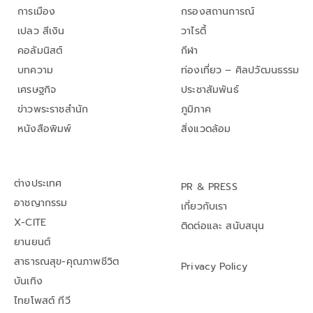
การเมือง
กรองสถานการณ์
เปลว สีเงิน
วาไรตี้
คอลัมนิสต์
กีฬา
บทความ
ท่องเที่ยว – ศิลปวัฒนธรรม
เศรษฐกิจ
ประชาสัมพันธ์
ข่าวพระราชสำนัก
ภูมิภาค
หนังสือพิมพ์
สิ่งแวดล้อม
ต่างประเทศ
PR & PRESS
อาชญากรรม
เกี่ยวกับเรา
X-CITE
ติดต่อและ สนับสนุน
ยานยนต์
สาธารณสุข-คุณภาพชีวิต
Privacy Policy
บันเทิง
ไทยโพสต์ ทีวี