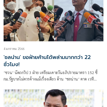
4 มกราคม 2566
'ชลน่าน' ขอฝ่ายค้านได้พล่ามมากกว่า 22
ชั่วโมง!
‘ชวน’ นัดถกวิป 3 ฝ่าย เตรียมเคาะวันอภิปรายมาตรา 152 ชี้
กม.รัฐบาลไม่ควรค้างแม้เรื่องเดียว ด้าน ‘ชลน่าน’ คาด เวที
ซักฟอกอาจเป็นช่วงสัปดาห์ที่ 3-4 ของเดือน หวังได้โม้มากกว่า
22 ชม.