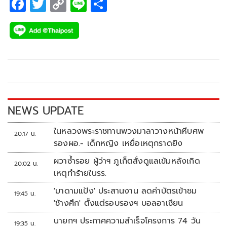
F
T
C
Li
S
ac
wi
o
n
h
e
tt
p
e
ar
b
er
y
e
o
Li
o
n
k
k
NEWS UPDATE
ในหลวงพระราชทานพวงมาลาวางหน้าหีบศพ
20:17 น.
รองผอ.- เด็กหญิง เหยื่อเหตุกราดยิง
ผวาซ้ำรอย ผู้ว่าฯ ภูเก็ตสั่งดูแลเข้มหลังเกิด
20:02 น.
เหตุทำร้ายในรร.
'มาดามแป้ง' ประสานงาน ลดค่าบัตรเข้าชม
19:45 น.
'ช้างศึก' ตั้งแต่รอบรองฯ บอลอาเซียน
นายกฯ ประกาศความสำเร็จโครงการ 74 วัน
19:35 น.