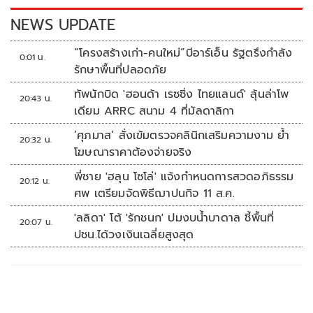
NEWS UPDATE
“โครงสร้างเก่า-คนใหม่”บีอาร์เอ็น รัฐตรึงกำลัง
0:01 น.
รักษาพื้นที่ปลอดภัย
ทัพนักบิด 'ฮอนด้า เรซซิ่ง ไทยแลนด์' ลุ้นล่าโพ
20:43 น.
เดียม ARRC สนาม 4 ที่มัลดาลิกา
‘ศุภมาส’ สั่งเข้มตรวจคลินิกเสริมความงาม ย้ำ
20:32 น.
โฆษณาราคาต้องจ่ายจริง
พี่ชาย 'ฮลุน โซโล่' แจ้งกำหนดการสวดอภิธรรม
20:12 น.
ศพ เตรียมจัดพิธีฌาปนกิจ 11 ส.ค.
'ลลิดา' โต้ 'รักชนก' ปมงบน้ำบาดาล ชี้พื้นที่
20:07 น.
ปชน.ได้วงเงินเฉลี่ยสูงสุด